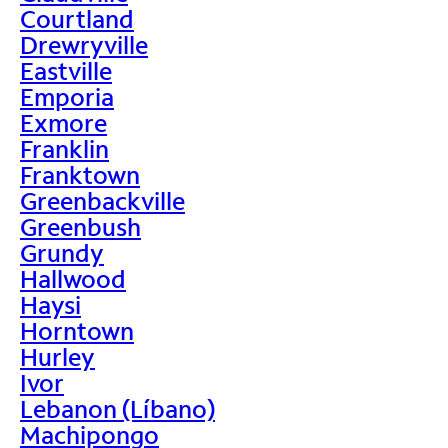
Courtland
Drewryville
Eastville
Emporia
Exmore
Franklin
Franktown
Greenbackville
Greenbush
Grundy
Hallwood
Haysi
Horntown
Hurley
Ivor
Lebanon (Líbano)
Machipongo