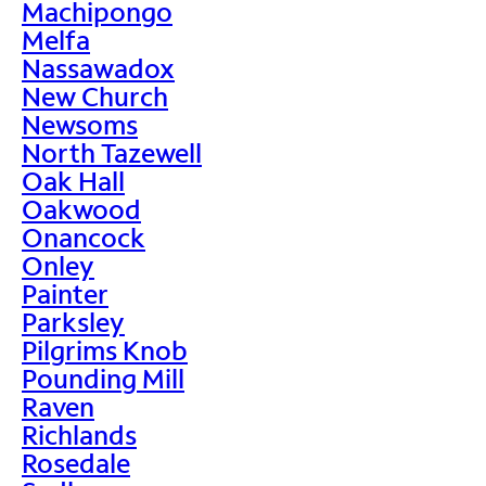
Machipongo
Melfa
Nassawadox
New Church
Newsoms
North Tazewell
Oak Hall
Oakwood
Onancock
Onley
Painter
Parksley
Pilgrims Knob
Pounding Mill
Raven
Richlands
Rosedale