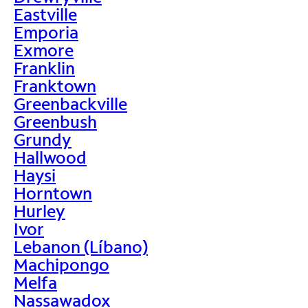
Eastville
Emporia
Exmore
Franklin
Franktown
Greenbackville
Greenbush
Grundy
Hallwood
Haysi
Horntown
Hurley
Ivor
Lebanon (Líbano)
Machipongo
Melfa
Nassawadox