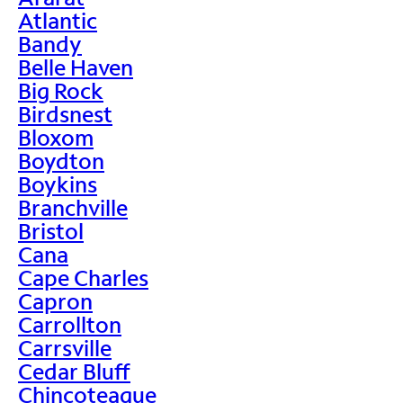
Atlantic
Bandy
Belle Haven
Big Rock
Birdsnest
Bloxom
Boydton
Boykins
Branchville
Bristol
Cana
Cape Charles
Capron
Carrollton
Carrsville
Cedar Bluff
Chincoteague