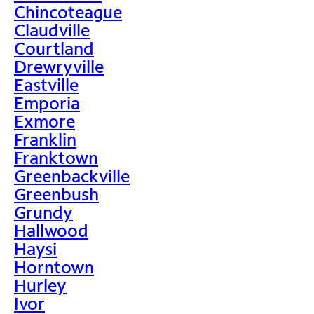
Chincoteague
Claudville
Courtland
Drewryville
Eastville
Emporia
Exmore
Franklin
Franktown
Greenbackville
Greenbush
Grundy
Hallwood
Haysi
Horntown
Hurley
Ivor