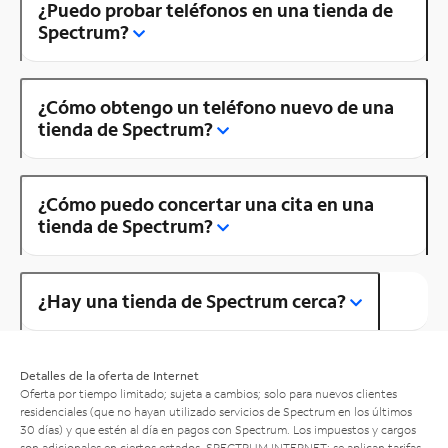
¿Puedo probar teléfonos en una tienda de
Spectrum?
¿Cómo obtengo un teléfono nuevo de una
tienda de Spectrum?
¿Cómo puedo concertar una cita en una
tienda de Spectrum?
¿Hay una tienda de Spectrum cerca?
Detalles de la oferta de Internet
Oferta por tiempo limitado; sujeta a cambios; solo para nuevos clientes
residenciales (que no hayan utilizado servicios de Spectrum en los últimos
30 días) y que estén al día en pagos con Spectrum. Los impuestos y cargos
son adicionales en ciertos estados. SPECTRUM INTERNET: se aplican tarifas