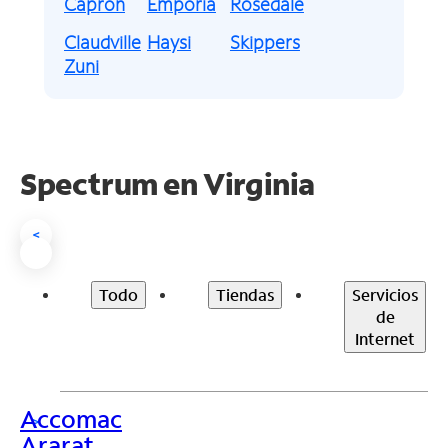
Capron
Emporia
Rosedale
Claudville
Haysi
Skippers
Zuni
Spectrum en
Virginia
<
Todo
Tiendas
Servicios
de
Internet
Accomac
>
Ararat