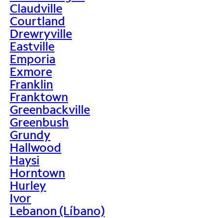
Claudville
Courtland
Drewryville
Eastville
Emporia
Exmore
Franklin
Franktown
Greenbackville
Greenbush
Grundy
Hallwood
Haysi
Horntown
Hurley
Ivor
Lebanon (Líbano)