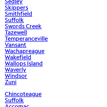
Sedley
Skippers
Smithfield
Suffolk
Swords Creek
Tazewell
Temperanceville
Vansant
Wachapreague
Wakefield
Wallops Island
Waverly
Windsor
Zuni
Chincoteague
Suffolk
Accomac