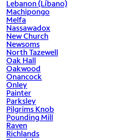
Lebanon (Líbano)
Machipongo
Melfa
Nassawadox
New Church
Newsoms
North Tazewell
Oak Hall
Oakwood
Onancock
Onley
Painter
Parksley
Pilgrims Knob
Pounding Mill
Raven
Richlands