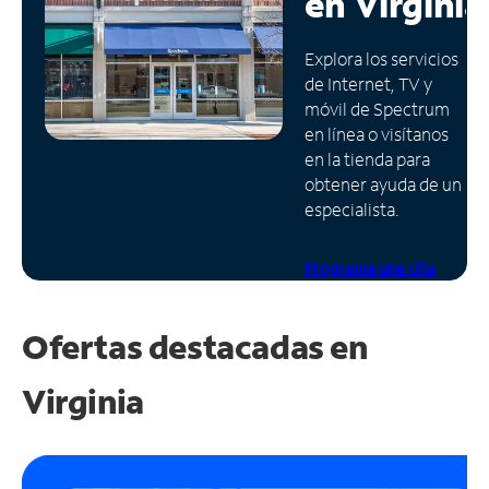
en
Virginia
Administrar
Explora los servicios
cuenta
de Internet, TV y
Encuentra
móvil de Spectrum
una
en línea o visítanos
tienda
en la tienda para
obtener ayuda de un
especialista.
Programa una cita
Ofertas destacadas en
Virginia