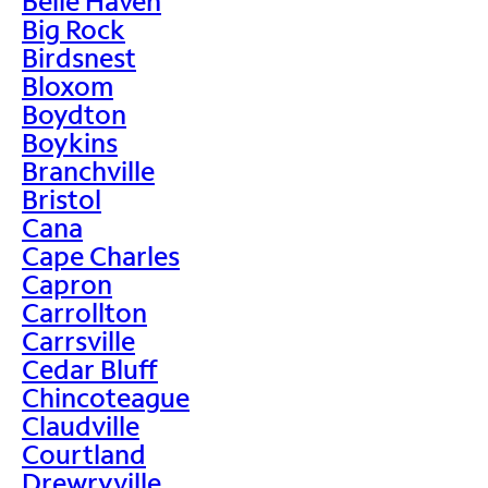
Belle Haven
Big Rock
Birdsnest
Bloxom
Boydton
Boykins
Branchville
Bristol
Cana
Cape Charles
Capron
Carrollton
Carrsville
Cedar Bluff
Chincoteague
Claudville
Courtland
Drewryville