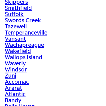
Skippers
Smithfield
Suffolk
Swords Creek
Tazewell
Temperanceville
Vansant
Wachapreague
Wakefield
Wallops Island
Waverly
Windsor
Zuni
Accomac
Ararat
Atlantic
Bandy