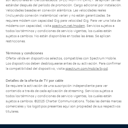
estándar después del período de promoción. Cargo adicional por instalación.
Velocidades basadas en conexión alámbrica. Las velocidades reales
(incluyendo conexión inalámbrica) varían y no están garantizadas. Se
requiere módem con capacidad Gig para velocidad Gig. Para ver una lista de
módems con capacidad, visita
spectrum.net/modem
. Servicios sujetos a
todos los términos y condiciones de servicio vigentes, los cuales están
sujetos a cambios. No están disponibles en todas las áreas. Se aplican
restricciones.
Términos y condiciones
Oferta válida en dispositivos selectos, compatibles con Spectrum Mobile.
Los dispositivos deben desbloquearse antes de su activación. Para confirmar
la compatibilidad del dispositivo, visita
spectrum.com/mobile/byod
.
Detalles de la oferta de TV por cable
Se requiere la activación de una suscripción independiente para ver
contenido a través de cada aplicación de streaming. Servicios sujetos a
todos los términos y condiciones de servicio vigentes, los cuales están
sujetos a cambios. ©2025 Charter Communications. Todas las demás marcas
comerciales y los logotipos presentes aquí son propiedad de sus respectivos
titulares.