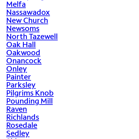
Melfa
Nassawadox
New Church
Newsoms
North Tazewell
Oak Hall
Oakwood
Onancock
Onley
Painter
Parksley
Pilgrims Knob
Pounding Mill
Raven
Richlands
Rosedale
Sedley