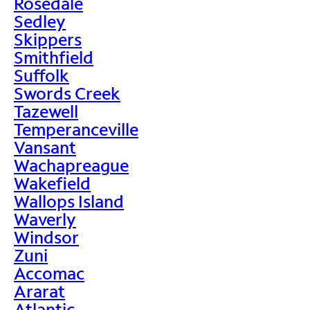
Rosedale
Sedley
Skippers
Smithfield
Suffolk
Swords Creek
Tazewell
Temperanceville
Vansant
Wachapreague
Wakefield
Wallops Island
Waverly
Windsor
Zuni
Accomac
Ararat
Atlantic