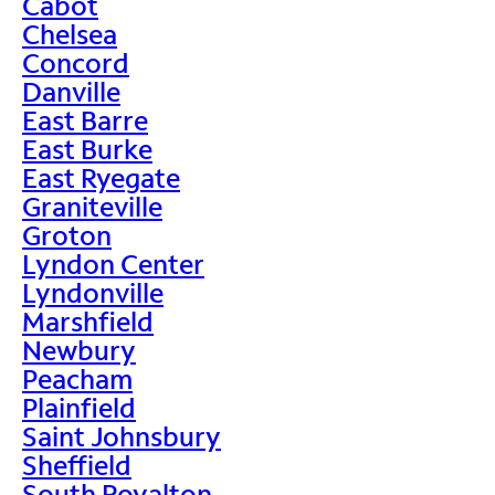
Cabot
Chelsea
Concord
Danville
East Barre
East Burke
East Ryegate
Graniteville
Groton
Lyndon Center
Lyndonville
Marshfield
Newbury
Peacham
Plainfield
Saint Johnsbury
Sheffield
South Royalton