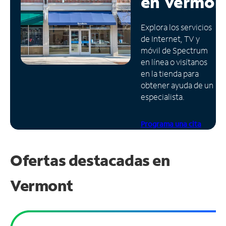
en
Vermon
Administrar
Explora los servicios
cuenta
de Internet, TV y
Encuentra
móvil de Spectrum
una
en línea o visítanos
tienda
en la tienda para
obtener ayuda de un
especialista.
Programa una cita
Ofertas destacadas en
Vermont