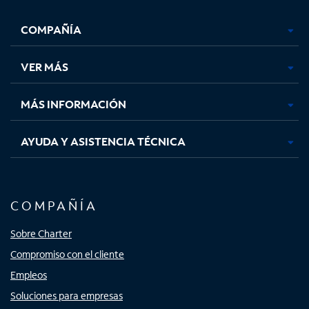
Facebook,
Instagram,
Youtube,
X,
se
se
se
se
COMPAÑÍA
abre
abre
abre
abre
en
en
en
en
una
una
una
una
VER MÁS
pestaña
pestaña
pestaña
pestaña
nueva
nueva
nueva
nueva
MÁS INFORMACIÓN
AYUDA Y ASISTENCIA TÉCNICA
COMPAÑÍA
Sobre Charter
Compromiso con el cliente
Empleos
Soluciones para empresas