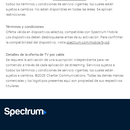
todos los términos y condiciones de servicio vigentes, los cuales están
sujetos a cambios. No están disponibles en todas las áreas. Se aplican
restricciones.
Términos y condiciones
Oferta válida en dispositivos selectos, compatibles con Spectrum Mobile.
Los dispositivos deben desbloquearse antes de su activación. Para confirmar
la compatibilidad del dispositivo, visita
spectrum.com/mobile/byod
.
Detalles de la oferta de TV por cable
Se requiere la activación de una suscripción independiente para ver
contenido a través de cada aplicación de streaming. Servicios sujetos a
todos los términos y condiciones de servicio vigentes, los cuales están
sujetos a cambios. ©2025 Charter Communications. Todas las demás marcas
comerciales y los logotipos presentes aquí son propiedad de sus respectivos
titulares.