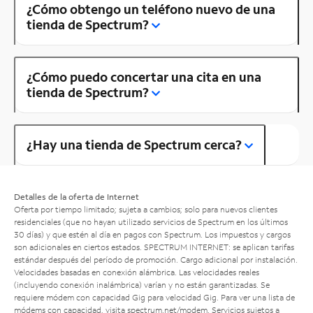
¿Cómo obtengo un teléfono nuevo de una
tienda de Spectrum?
¿Cómo puedo concertar una cita en una
tienda de Spectrum?
¿Hay una tienda de Spectrum cerca?
Detalles de la oferta de Internet
Oferta por tiempo limitado; sujeta a cambios; solo para nuevos clientes
residenciales (que no hayan utilizado servicios de Spectrum en los últimos
30 días) y que estén al día en pagos con Spectrum. Los impuestos y cargos
son adicionales en ciertos estados. SPECTRUM INTERNET: se aplican tarifas
estándar después del período de promoción. Cargo adicional por instalación.
Velocidades basadas en conexión alámbrica. Las velocidades reales
(incluyendo conexión inalámbrica) varían y no están garantizadas. Se
requiere módem con capacidad Gig para velocidad Gig. Para ver una lista de
módems con capacidad, visita
spectrum.net/modem
. Servicios sujetos a