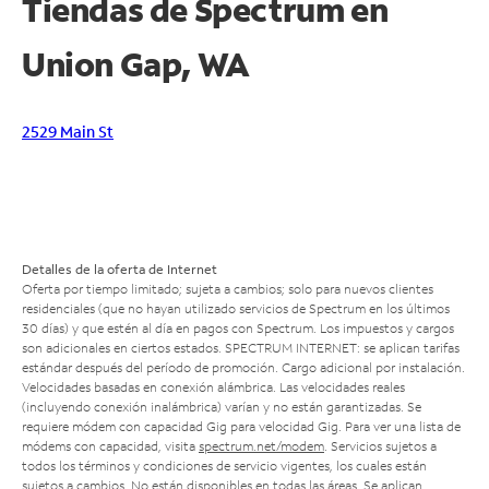
Tiendas de Spectrum en
Union Gap, WA
2529 Main St
Detalles de la oferta de Internet
Oferta por tiempo limitado; sujeta a cambios; solo para nuevos clientes
residenciales (que no hayan utilizado servicios de Spectrum en los últimos
30 días) y que estén al día en pagos con Spectrum. Los impuestos y cargos
son adicionales en ciertos estados. SPECTRUM INTERNET: se aplican tarifas
estándar después del período de promoción. Cargo adicional por instalación.
Velocidades basadas en conexión alámbrica. Las velocidades reales
(incluyendo conexión inalámbrica) varían y no están garantizadas. Se
requiere módem con capacidad Gig para velocidad Gig. Para ver una lista de
módems con capacidad, visita
spectrum.net/modem
. Servicios sujetos a
todos los términos y condiciones de servicio vigentes, los cuales están
sujetos a cambios. No están disponibles en todas las áreas. Se aplican