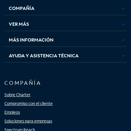
se
se
se
se
COMPAÑÍA
abre
abre
abre
abre
en
en
en
en
una
una
una
una
VER MÁS
pestaña
pestaña
pestaña
pestaña
nueva
nueva
nueva
nueva
MÁS INFORMACIÓN
AYUDA Y ASISTENCIA TÉCNICA
COMPAÑÍA
Sobre Charter
Compromiso con el cliente
Empleos
Soluciones para empresas
Spectrum Reach