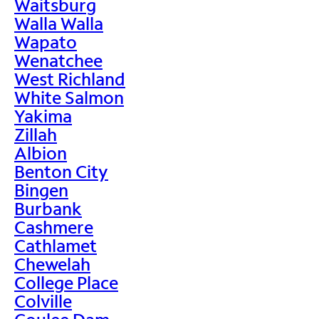
Waitsburg
Walla Walla
Wapato
Wenatchee
West Richland
White Salmon
Yakima
Zillah
Albion
Benton City
Bingen
Burbank
Cashmere
Cathlamet
Chewelah
College Place
Colville