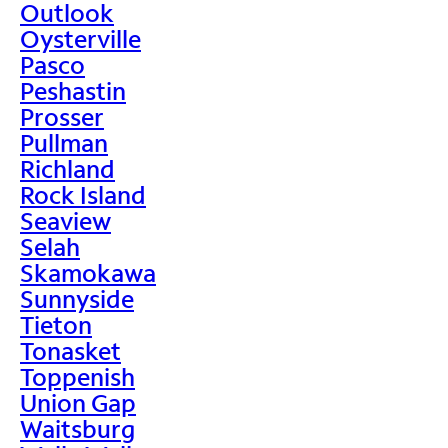
Outlook
Oysterville
Pasco
Peshastin
Prosser
Pullman
Richland
Rock Island
Seaview
Selah
Skamokawa
Sunnyside
Tieton
Tonasket
Toppenish
Union Gap
Waitsburg