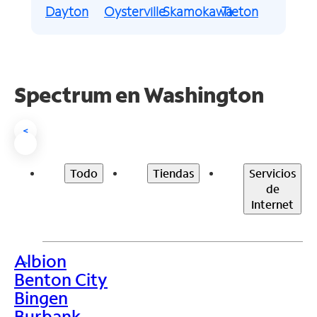
Dayton
Oysterville
Skamokawa
Tieton
Spectrum en
Washington
<
Todo
Tiendas
Servicios
de
Internet
Albion
>
Benton City
Bingen
Burbank