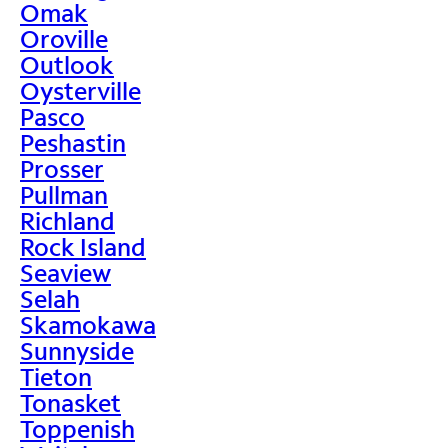
Omak
Oroville
Outlook
Oysterville
Pasco
Peshastin
Prosser
Pullman
Richland
Rock Island
Seaview
Selah
Skamokawa
Sunnyside
Tieton
Tonasket
Toppenish