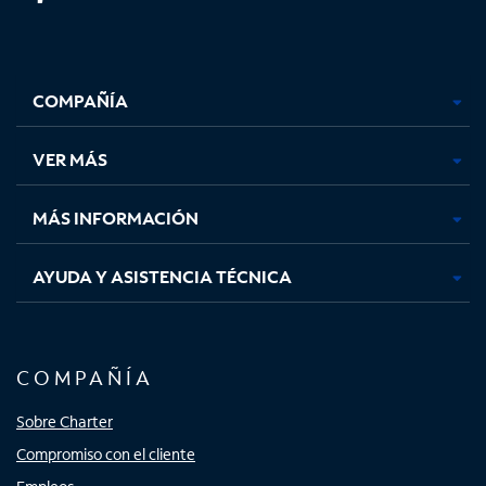
Facebook,
Instagram,
Youtube,
X,
se
se
se
se
COMPAÑÍA
abre
abre
abre
abre
en
en
en
en
una
una
una
una
VER MÁS
pestaña
pestaña
pestaña
pestaña
nueva
nueva
nueva
nueva
MÁS INFORMACIÓN
AYUDA Y ASISTENCIA TÉCNICA
COMPAÑÍA
Sobre Charter
Compromiso con el cliente