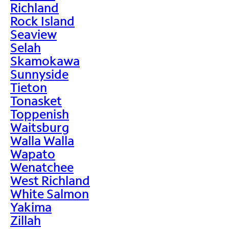
Richland
Rock Island
Seaview
Selah
Skamokawa
Sunnyside
Tieton
Tonasket
Toppenish
Waitsburg
Walla Walla
Wapato
Wenatchee
West Richland
White Salmon
Yakima
Zillah