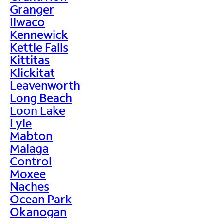
Granger
Ilwaco
Kennewick
Kettle Falls
Kittitas
Klickitat
Leavenworth
Long Beach
Loon Lake
Lyle
Mabton
Malaga
Control
Moxee
Naches
Ocean Park
Okanogan