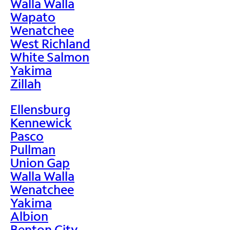
Walla Walla
Wapato
Wenatchee
West Richland
White Salmon
Yakima
Zillah
Ellensburg
Kennewick
Pasco
Pullman
Union Gap
Walla Walla
Wenatchee
Yakima
Albion
Benton City