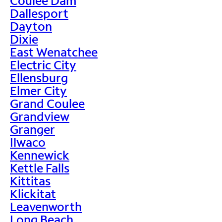
Coulee Dam
Dallesport
Dayton
Dixie
East Wenatchee
Electric City
Ellensburg
Elmer City
Grand Coulee
Grandview
Granger
Ilwaco
Kennewick
Kettle Falls
Kittitas
Klickitat
Leavenworth
Long Beach