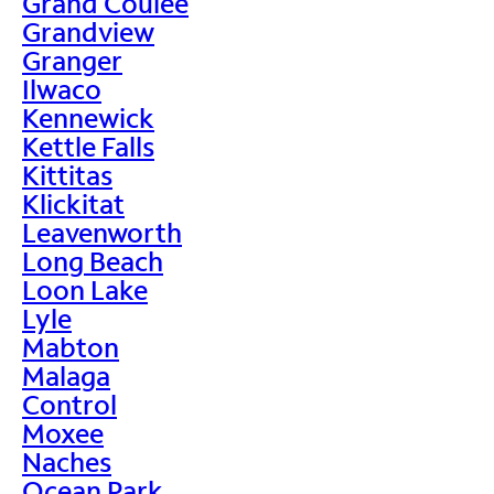
Grand Coulee
Grandview
Granger
Ilwaco
Kennewick
Kettle Falls
Kittitas
Klickitat
Leavenworth
Long Beach
Loon Lake
Lyle
Mabton
Malaga
Control
Moxee
Naches
Ocean Park