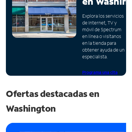
en
Washin
Administrar
Explora los servicios
cuenta
de Internet, TV y
Encuentra
móvil de Spectrum
una
en línea o visítanos
tienda
en la tienda para
obtener ayuda de un
especialista.
Programa una cita
Ofertas destacadas en
Washington