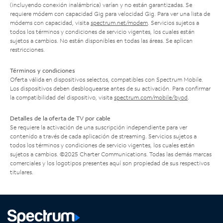
(incluyendo conexión inalámbrica) varían y no están garantizadas. Se
requiere módem con capacidad Gig para velocidad Gig. Para ver una lista de
módems con capacidad, visita
spectrum.net/modem
. Servicios sujetos a
todos los términos y condiciones de servicio vigentes, los cuales están
sujetos a cambios. No están disponibles en todas las áreas. Se aplican
restricciones.
Términos y condiciones
Oferta válida en dispositivos selectos, compatibles con Spectrum Mobile.
Los dispositivos deben desbloquearse antes de su activación. Para confirmar
la compatibilidad del dispositivo, visita
spectrum.com/mobile/byod
.
Detalles de la oferta de TV por cable
Se requiere la activación de una suscripción independiente para ver
contenido a través de cada aplicación de streaming. Servicios sujetos a
todos los términos y condiciones de servicio vigentes, los cuales están
sujetos a cambios. ©2025 Charter Communications. Todas las demás marcas
comerciales y los logotipos presentes aquí son propiedad de sus respectivos
titulares.