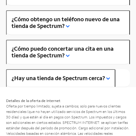
¿Cómo obtengo un teléfono nuevo de una
tienda de Spectrum?
¿Cómo puedo concertar una cita en una
tienda de Spectrum?
¿Hay una tienda de Spectrum cerca?
Detalles de la oferta de Internet
Oferta por tiempo limitado; sujeta a cambios; solo para nuevos clientes
residenciales (que no hayan utilizado servicios de Spectrum en los últimos
30 días) y que estén al día en pagos con Spectrum. Los impuestos y cargos
son adicionales en ciertos estados. SPECTRUM INTERNET: se aplican tarifas
estándar después del período de promoción. Cargo adicional por instalación.
Velocidades basadas en conexión alámbrica. Las velocidades reales