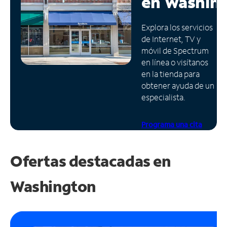
en
Washin
Administrar
Explora los servicios
cuenta
de Internet, TV y
Encuentra
móvil de Spectrum
una
en línea o visítanos
tienda
en la tienda para
obtener ayuda de un
especialista.
Programa una cita
Ofertas destacadas en
Washington