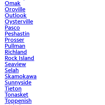
Omak
Oroville
Outlook
Oysterville
Pasco
Peshastin
Prosser
Pullman
Richland
Rock Island
Seaview
Selah
Skamokawa
Sunnyside
Tieton
Tonasket
Toppenish