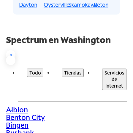
Dayton
Oysterville
Skamokawa
Tieton
Spectrum en
Washington
<
Todo
Tiendas
Servicios
de
Internet
Albion
>
Benton City
Bingen
Burbank