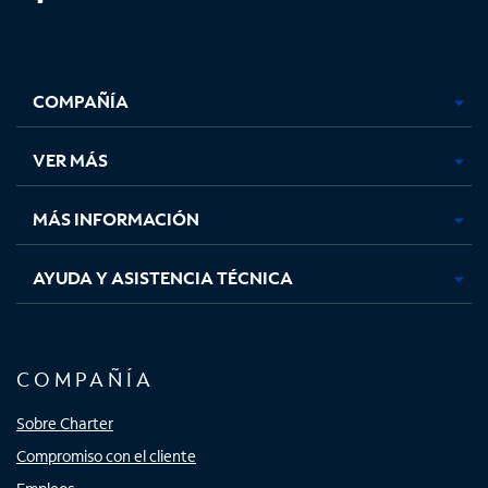
Facebook,
Instagram,
Youtube,
X,
se
se
se
se
COMPAÑÍA
abre
abre
abre
abre
en
en
en
en
una
una
una
una
VER MÁS
pestaña
pestaña
pestaña
pestaña
nueva
nueva
nueva
nueva
MÁS INFORMACIÓN
AYUDA Y ASISTENCIA TÉCNICA
COMPAÑÍA
Sobre Charter
Compromiso con el cliente