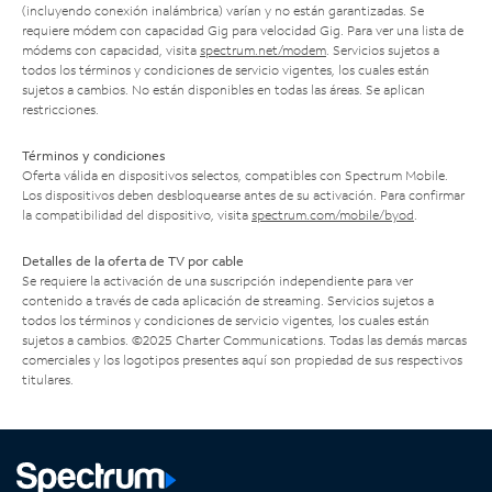
(incluyendo conexión inalámbrica) varían y no están garantizadas. Se
requiere módem con capacidad Gig para velocidad Gig. Para ver una lista de
módems con capacidad, visita
spectrum.net/modem
. Servicios sujetos a
todos los términos y condiciones de servicio vigentes, los cuales están
sujetos a cambios. No están disponibles en todas las áreas. Se aplican
restricciones.
Términos y condiciones
Oferta válida en dispositivos selectos, compatibles con Spectrum Mobile.
Los dispositivos deben desbloquearse antes de su activación. Para confirmar
la compatibilidad del dispositivo, visita
spectrum.com/mobile/byod
.
Detalles de la oferta de TV por cable
Se requiere la activación de una suscripción independiente para ver
contenido a través de cada aplicación de streaming. Servicios sujetos a
todos los términos y condiciones de servicio vigentes, los cuales están
sujetos a cambios. ©2025 Charter Communications. Todas las demás marcas
comerciales y los logotipos presentes aquí son propiedad de sus respectivos
titulares.