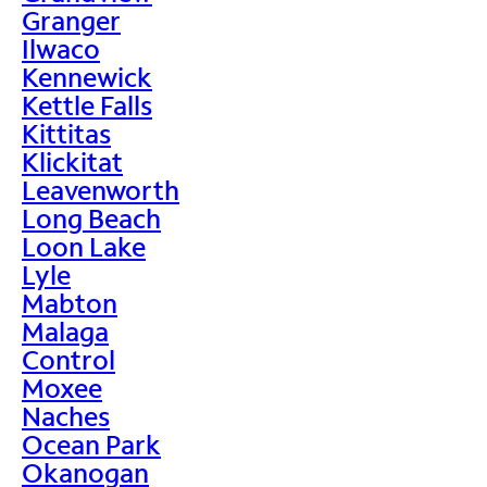
Granger
Ilwaco
Kennewick
Kettle Falls
Kittitas
Klickitat
Leavenworth
Long Beach
Loon Lake
Lyle
Mabton
Malaga
Control
Moxee
Naches
Ocean Park
Okanogan