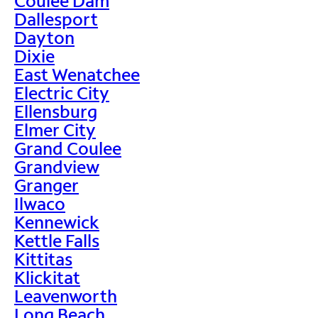
Coulee Dam
Dallesport
Dayton
Dixie
East Wenatchee
Electric City
Ellensburg
Elmer City
Grand Coulee
Grandview
Granger
Ilwaco
Kennewick
Kettle Falls
Kittitas
Klickitat
Leavenworth
Long Beach