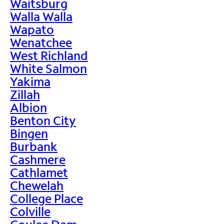
Waitsburg
Walla Walla
Wapato
Wenatchee
West Richland
White Salmon
Yakima
Zillah
Albion
Benton City
Bingen
Burbank
Cashmere
Cathlamet
Chewelah
College Place
Colville