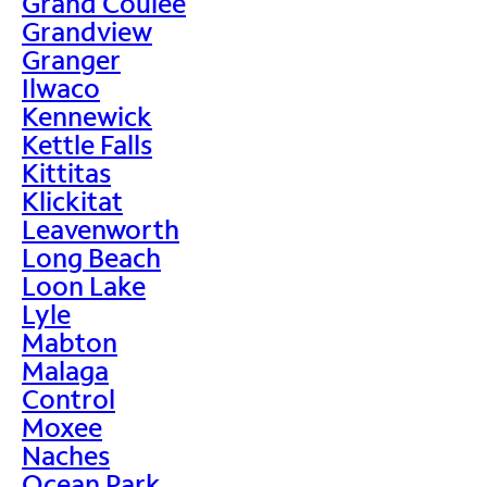
Grand Coulee
Grandview
Granger
Ilwaco
Kennewick
Kettle Falls
Kittitas
Klickitat
Leavenworth
Long Beach
Loon Lake
Lyle
Mabton
Malaga
Control
Moxee
Naches
Ocean Park