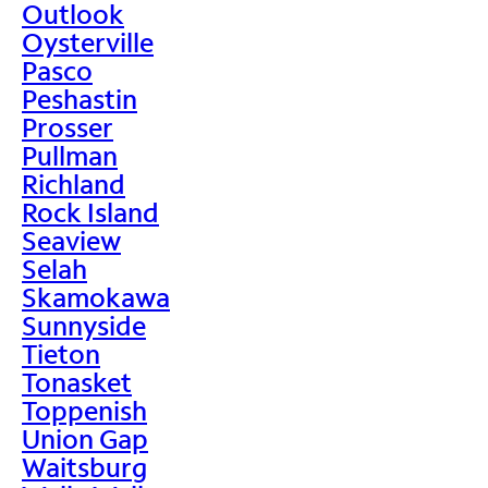
Outlook
Oysterville
Pasco
Peshastin
Prosser
Pullman
Richland
Rock Island
Seaview
Selah
Skamokawa
Sunnyside
Tieton
Tonasket
Toppenish
Union Gap
Waitsburg