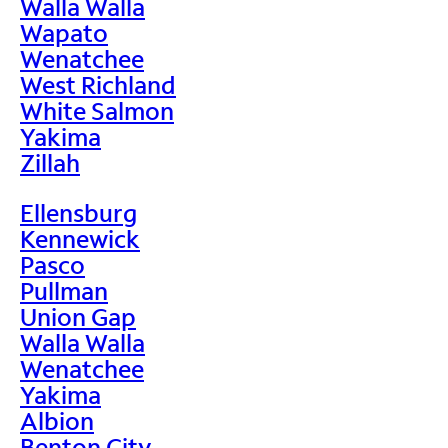
Walla Walla
Wapato
Wenatchee
West Richland
White Salmon
Yakima
Zillah
Ellensburg
Kennewick
Pasco
Pullman
Union Gap
Walla Walla
Wenatchee
Yakima
Albion
Benton City