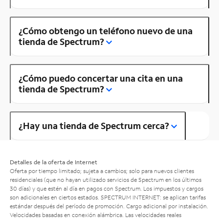
¿Cómo obtengo un teléfono nuevo de una
tienda de Spectrum?
¿Cómo puedo concertar una cita en una
tienda de Spectrum?
¿Hay una tienda de Spectrum cerca?
Detalles de la oferta de Internet
Oferta por tiempo limitado; sujeta a cambios; solo para nuevos clientes
residenciales (que no hayan utilizado servicios de Spectrum en los últimos
30 días) y que estén al día en pagos con Spectrum. Los impuestos y cargos
son adicionales en ciertos estados. SPECTRUM INTERNET: se aplican tarifas
estándar después del período de promoción. Cargo adicional por instalación.
Velocidades basadas en conexión alámbrica. Las velocidades reales