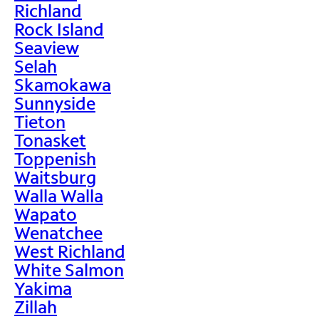
Richland
Rock Island
Seaview
Selah
Skamokawa
Sunnyside
Tieton
Tonasket
Toppenish
Waitsburg
Walla Walla
Wapato
Wenatchee
West Richland
White Salmon
Yakima
Zillah