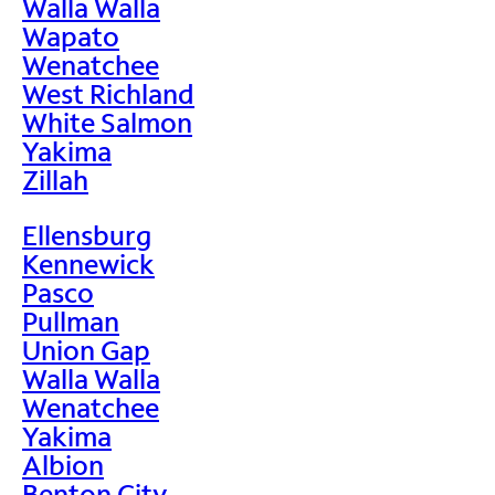
Walla Walla
Wapato
Wenatchee
West Richland
White Salmon
Yakima
Zillah
Ellensburg
Kennewick
Pasco
Pullman
Union Gap
Walla Walla
Wenatchee
Yakima
Albion
Benton City