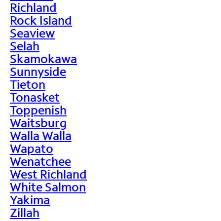
Richland
Rock Island
Seaview
Selah
Skamokawa
Sunnyside
Tieton
Tonasket
Toppenish
Waitsburg
Walla Walla
Wapato
Wenatchee
West Richland
White Salmon
Yakima
Zillah