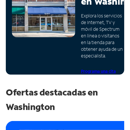
en
Washin
Administrar
Explora los servicios
cuenta
de Internet, TV y
Encuentra
móvil de Spectrum
una
en línea o visítanos
tienda
en la tienda para
obtener ayuda de un
especialista.
Programa una cita
Ofertas destacadas en
Washington