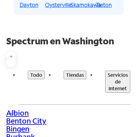
Dayton
Oysterville
Skamokawa
Tieton
Spectrum en
Washington
<
Todo
Tiendas
Servicios
de
Internet
Albion
>
Benton City
Bingen
Burbank