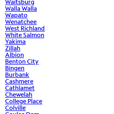
Waitsburg
Walla Walla
Wapato
Wenatchee
West Richland
White Salmon
Yakima
Zillah
Albion
Benton City
Bingen
Burbank
Cashmere
Cathlamet
Chewelah
College Place
Colville