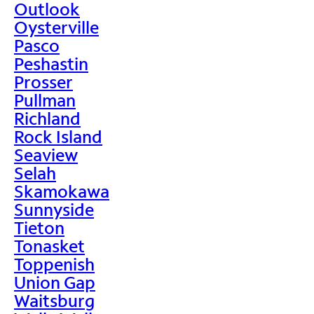
Outlook
Oysterville
Pasco
Peshastin
Prosser
Pullman
Richland
Rock Island
Seaview
Selah
Skamokawa
Sunnyside
Tieton
Tonasket
Toppenish
Union Gap
Waitsburg