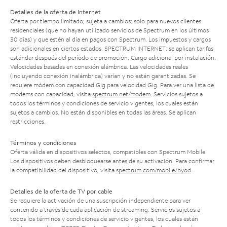
Detalles de la oferta de Internet
Oferta por tiempo limitado; sujeta a cambios; solo para nuevos clientes
residenciales (que no hayan utilizado servicios de Spectrum en los últimos
30 días) y que estén al día en pagos con Spectrum. Los impuestos y cargos
son adicionales en ciertos estados. SPECTRUM INTERNET: se aplican tarifas
estándar después del período de promoción. Cargo adicional por instalación.
Velocidades basadas en conexión alámbrica. Las velocidades reales
(incluyendo conexión inalámbrica) varían y no están garantizadas. Se
requiere módem con capacidad Gig para velocidad Gig. Para ver una lista de
módems con capacidad, visita
spectrum.net/modem
. Servicios sujetos a
todos los términos y condiciones de servicio vigentes, los cuales están
sujetos a cambios. No están disponibles en todas las áreas. Se aplican
restricciones.
Términos y condiciones
Oferta válida en dispositivos selectos, compatibles con Spectrum Mobile.
Los dispositivos deben desbloquearse antes de su activación. Para confirmar
la compatibilidad del dispositivo, visita
spectrum.com/mobile/byod
.
Detalles de la oferta de TV por cable
Se requiere la activación de una suscripción independiente para ver
contenido a través de cada aplicación de streaming. Servicios sujetos a
todos los términos y condiciones de servicio vigentes, los cuales están