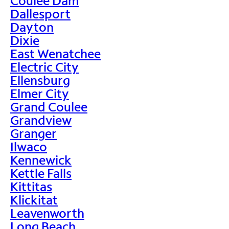
Coulee Dam
Dallesport
Dayton
Dixie
East Wenatchee
Electric City
Ellensburg
Elmer City
Grand Coulee
Grandview
Granger
Ilwaco
Kennewick
Kettle Falls
Kittitas
Klickitat
Leavenworth
Long Beach