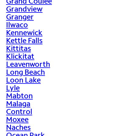
Grand Coulee
Grandview
Granger
Ilwaco
Kennewick
Kettle Falls
Kittitas
Klickitat
Leavenworth
Long Beach
Loon Lake
Lyle
Mabton
Malaga
Control
Moxee
Naches
Ocean Park