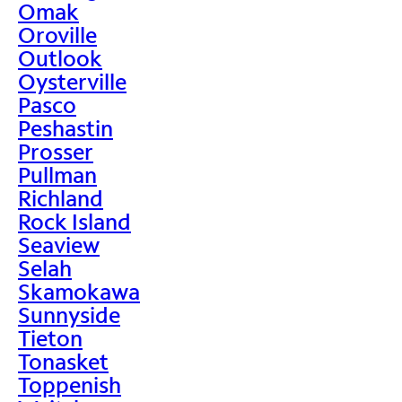
Omak
Oroville
Outlook
Oysterville
Pasco
Peshastin
Prosser
Pullman
Richland
Rock Island
Seaview
Selah
Skamokawa
Sunnyside
Tieton
Tonasket
Toppenish