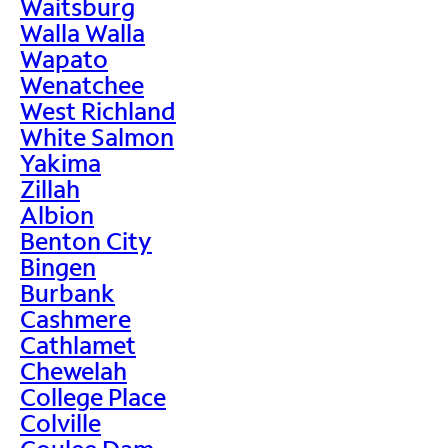
Waitsburg
Walla Walla
Wapato
Wenatchee
West Richland
White Salmon
Yakima
Zillah
Albion
Benton City
Bingen
Burbank
Cashmere
Cathlamet
Chewelah
College Place
Colville