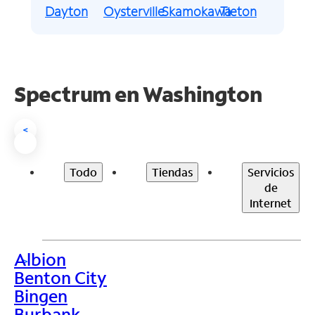
Dayton
Oysterville
Skamokawa
Tieton
Spectrum en
Washington
<
Todo
Tiendas
Servicios
de
Internet
Albion
>
Benton City
Bingen
Burbank