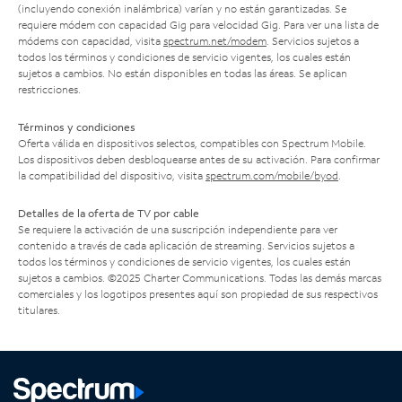
(incluyendo conexión inalámbrica) varían y no están garantizadas. Se
requiere módem con capacidad Gig para velocidad Gig. Para ver una lista de
módems con capacidad, visita
spectrum.net/modem
. Servicios sujetos a
todos los términos y condiciones de servicio vigentes, los cuales están
sujetos a cambios. No están disponibles en todas las áreas. Se aplican
restricciones.
Términos y condiciones
Oferta válida en dispositivos selectos, compatibles con Spectrum Mobile.
Los dispositivos deben desbloquearse antes de su activación. Para confirmar
la compatibilidad del dispositivo, visita
spectrum.com/mobile/byod
.
Detalles de la oferta de TV por cable
Se requiere la activación de una suscripción independiente para ver
contenido a través de cada aplicación de streaming. Servicios sujetos a
todos los términos y condiciones de servicio vigentes, los cuales están
sujetos a cambios. ©2025 Charter Communications. Todas las demás marcas
comerciales y los logotipos presentes aquí son propiedad de sus respectivos
titulares.