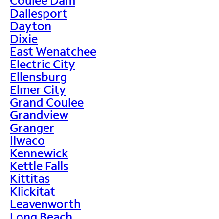
Coulee Dam
Dallesport
Dayton
Dixie
East Wenatchee
Electric City
Ellensburg
Elmer City
Grand Coulee
Grandview
Granger
Ilwaco
Kennewick
Kettle Falls
Kittitas
Klickitat
Leavenworth
Long Beach