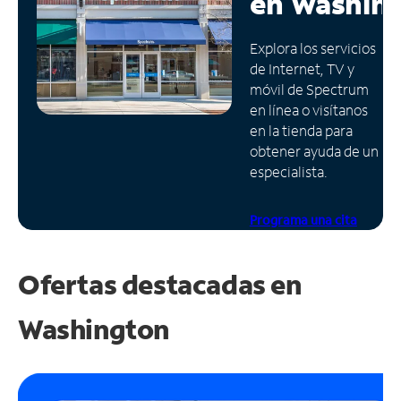
en
Washin
Administrar
Explora los servicios
cuenta
de Internet, TV y
Encuentra
móvil de Spectrum
una
en línea o visítanos
tienda
en la tienda para
obtener ayuda de un
especialista.
Programa una cita
Ofertas destacadas en
Washington