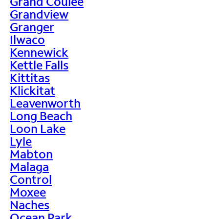
Grand Coulee
Grandview
Granger
Ilwaco
Kennewick
Kettle Falls
Kittitas
Klickitat
Leavenworth
Long Beach
Loon Lake
Lyle
Mabton
Malaga
Control
Moxee
Naches
Ocean Park