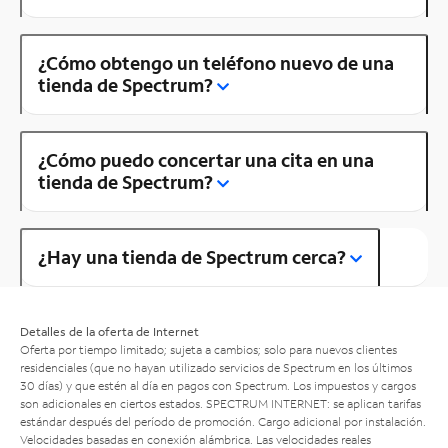
¿Cómo obtengo un teléfono nuevo de una
tienda de Spectrum?
¿Cómo puedo concertar una cita en una
tienda de Spectrum?
¿Hay una tienda de Spectrum cerca?
Detalles de la oferta de Internet
Oferta por tiempo limitado; sujeta a cambios; solo para nuevos clientes
residenciales (que no hayan utilizado servicios de Spectrum en los últimos
30 días) y que estén al día en pagos con Spectrum. Los impuestos y cargos
son adicionales en ciertos estados. SPECTRUM INTERNET: se aplican tarifas
estándar después del período de promoción. Cargo adicional por instalación.
Velocidades basadas en conexión alámbrica. Las velocidades reales