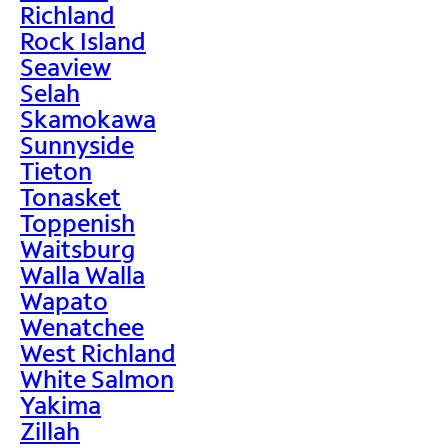
Richland
Rock Island
Seaview
Selah
Skamokawa
Sunnyside
Tieton
Tonasket
Toppenish
Waitsburg
Walla Walla
Wapato
Wenatchee
West Richland
White Salmon
Yakima
Zillah