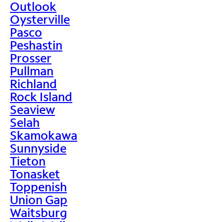
Outlook
Oysterville
Pasco
Peshastin
Prosser
Pullman
Richland
Rock Island
Seaview
Selah
Skamokawa
Sunnyside
Tieton
Tonasket
Toppenish
Union Gap
Waitsburg