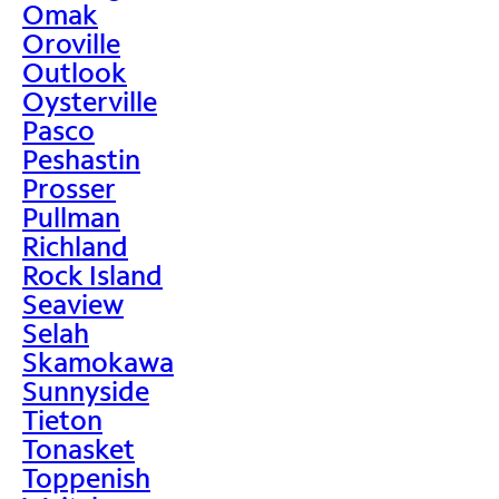
Omak
Oroville
Outlook
Oysterville
Pasco
Peshastin
Prosser
Pullman
Richland
Rock Island
Seaview
Selah
Skamokawa
Sunnyside
Tieton
Tonasket
Toppenish