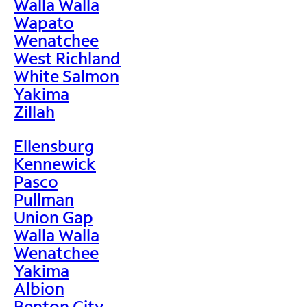
Walla Walla
Wapato
Wenatchee
West Richland
White Salmon
Yakima
Zillah
Ellensburg
Kennewick
Pasco
Pullman
Union Gap
Walla Walla
Wenatchee
Yakima
Albion
Benton City