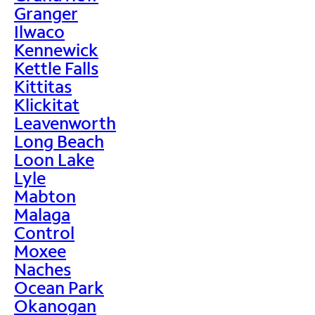
Granger
Ilwaco
Kennewick
Kettle Falls
Kittitas
Klickitat
Leavenworth
Long Beach
Loon Lake
Lyle
Mabton
Malaga
Control
Moxee
Naches
Ocean Park
Okanogan