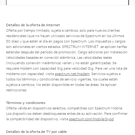
Detalles de la oferta de Internet
Oferta por tiempo limitado; sujeta a cambios; solo para nuevos clientes
residenciales (que no hayan utilizado servicios de Spectrum en los últimos
30 días) y que estén al día en pagos con Spectrum. Los impuestos y cargos
son adicionales en ciertos estados. SPECTRUM INTERNET: se aplican tarifas
estándar después del período de promoción. Cargo adicional por instalación.
Velocidades basadas en conexión alámbrica. Las velocidades reales
(incluyendo conexión inalámbrica) varían y no están garantizadas. Se
requiere módem con capacidad Gig para velocidad Gig. Para ver una lista de
módems con capacidad, visita
spectrum.net/modem
. Servicios sujetos a
todos los términos y condiciones de servicio vigentes, los cuales están
sujetos a cambios. No están disponibles en todas las áreas. Se aplican
restricciones.
Términos y condiciones
Oferta válida en dispositivos selectos, compatibles con Spectrum Mobile.
Los dispositivos deben desbloquearse antes de su activación. Para confirmar
la compatibilidad del dispositivo, visita
spectrum.com/mobile/byod
.
Detalles de la oferta de TV por cable