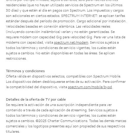
residenciales (que no hayan utilizado servicios de Spectrum en los últimos
30 días) y que estén al día en pagos con Spectrum. Los impuestos y cargos
son adicionales en ciertos estados. SPECTRUM INTERNET: se aplican tarifas
estándar después del período de promoción. Cargo adicional por instalación.
Velocidades basadas en conexión alámbrica. Las velocidades reales
(incluyendo conexión inalámbrica) varían y no están garantizadas. Se
requiere módem con capacidad Gig para velocidad Gig. Para ver una lista de
módems con capacidad, visita
spectrum.net/modem
. Servicios sujetos a
todos los términos y condiciones de servicio vigentes, los cuales están
sujetos a cambios. No están disponibles en todas las áreas. Se aplican
restricciones.
Términos y condiciones
Oferta válida en dispositivos selectos, compatibles con Spectrum Mobile.
Los dispositivos deben desbloquearse antes de su activación. Para confirmar
la compatibilidad del dispositivo, visita
spectrum.com/mobile/byod
.
Detalles de la oferta de TV por cable
Se requiere la activación de una suscripción independiente para ver
contenido a través de cada aplicación de streaming. Servicios sujetos a
todos los términos y condiciones de servicio vigentes, los cuales están
sujetos a cambios. ©2025 Charter Communications. Todas las demás marcas
comerciales y los logotipos presentes aquí son propiedad de sus respectivos
titulares.