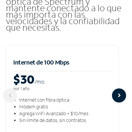
óptica de Spectrum y
mantente conectado a lo que
más importa con las
velocidades y la confiabilidad
que necesitas.
Internet de 100 Mbps
$30
/m
o
por 1 año
Internet con fibra óptica
Módem gratis
Agrega WiFi Avanzado + $10/mes
Sin límite de datos, sin contratos