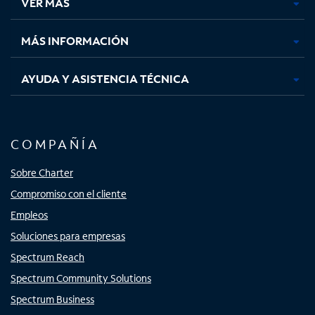
VER MÁS
pestaña
pestaña
pestaña
pestaña
nueva
nueva
nueva
nueva
MÁS INFORMACIÓN
AYUDA Y ASISTENCIA TÉCNICA
COMPAÑÍA
Sobre Charter
Compromiso con el cliente
Empleos
Soluciones para empresas
Spectrum Reach
Spectrum Community Solutions
Spectrum Business