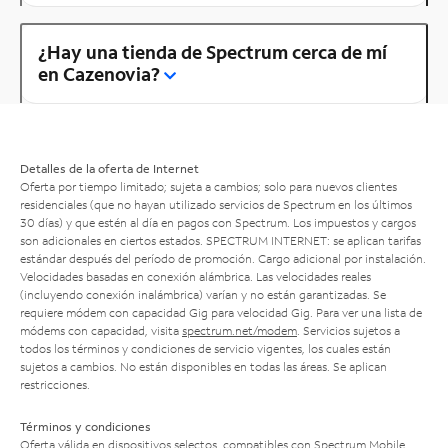
¿Hay una tienda de Spectrum cerca de mí
en Cazenovia?
Detalles de la oferta de Internet
Oferta por tiempo limitado; sujeta a cambios; solo para nuevos clientes
residenciales (que no hayan utilizado servicios de Spectrum en los últimos
30 días) y que estén al día en pagos con Spectrum. Los impuestos y cargos
son adicionales en ciertos estados. SPECTRUM INTERNET: se aplican tarifas
estándar después del período de promoción. Cargo adicional por instalación.
Velocidades basadas en conexión alámbrica. Las velocidades reales
(incluyendo conexión inalámbrica) varían y no están garantizadas. Se
requiere módem con capacidad Gig para velocidad Gig. Para ver una lista de
módems con capacidad, visita
spectrum.net/modem
. Servicios sujetos a
todos los términos y condiciones de servicio vigentes, los cuales están
sujetos a cambios. No están disponibles en todas las áreas. Se aplican
restricciones.
Términos y condiciones
Oferta válida en dispositivos selectos, compatibles con Spectrum Mobile.