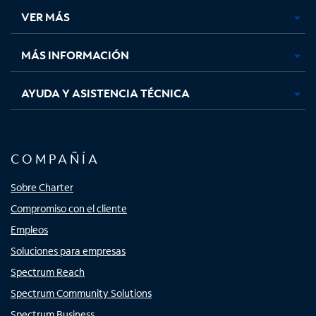
una
una
una
una
VER MÁS
pestaña
pestaña
pestaña
pestaña
nueva
nueva
nueva
nueva
MÁS INFORMACIÓN
AYUDA Y ASISTENCIA TÉCNICA
COMPAÑÍA
Sobre Charter
Compromiso con el cliente
Empleos
Soluciones para empresas
Spectrum Reach
Spectrum Community Solutions
Spectrum Business