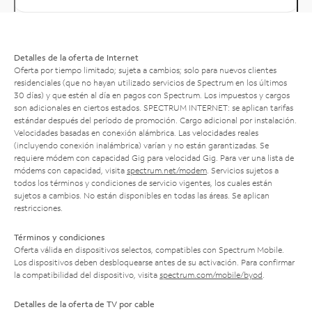
Detalles de la oferta de Internet
Oferta por tiempo limitado; sujeta a cambios; solo para nuevos clientes
residenciales (que no hayan utilizado servicios de Spectrum en los últimos
30 días) y que estén al día en pagos con Spectrum. Los impuestos y cargos
son adicionales en ciertos estados. SPECTRUM INTERNET: se aplican tarifas
estándar después del período de promoción. Cargo adicional por instalación.
Velocidades basadas en conexión alámbrica. Las velocidades reales
(incluyendo conexión inalámbrica) varían y no están garantizadas. Se
requiere módem con capacidad Gig para velocidad Gig. Para ver una lista de
módems con capacidad, visita
spectrum.net/modem
. Servicios sujetos a
todos los términos y condiciones de servicio vigentes, los cuales están
sujetos a cambios. No están disponibles en todas las áreas. Se aplican
restricciones.
Términos y condiciones
Oferta válida en dispositivos selectos, compatibles con Spectrum Mobile.
Los dispositivos deben desbloquearse antes de su activación. Para confirmar
la compatibilidad del dispositivo, visita
spectrum.com/mobile/byod
.
Detalles de la oferta de TV por cable