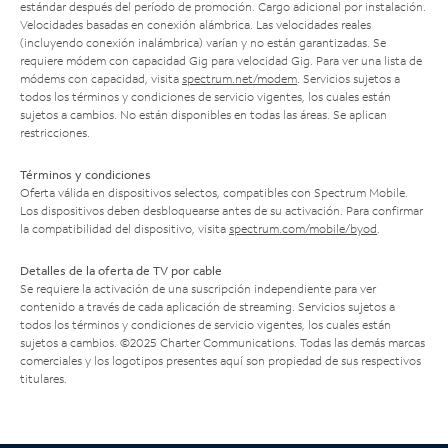
estándar después del período de promoción. Cargo adicional por instalación.
Velocidades basadas en conexión alámbrica. Las velocidades reales
(incluyendo conexión inalámbrica) varían y no están garantizadas. Se
requiere módem con capacidad Gig para velocidad Gig. Para ver una lista de
módems con capacidad, visita
spectrum.net/modem
. Servicios sujetos a
todos los términos y condiciones de servicio vigentes, los cuales están
sujetos a cambios. No están disponibles en todas las áreas. Se aplican
restricciones.
Términos y condiciones
Oferta válida en dispositivos selectos, compatibles con Spectrum Mobile.
Los dispositivos deben desbloquearse antes de su activación. Para confirmar
la compatibilidad del dispositivo, visita
spectrum.com/mobile/byod
.
Detalles de la oferta de TV por cable
Se requiere la activación de una suscripción independiente para ver
contenido a través de cada aplicación de streaming. Servicios sujetos a
todos los términos y condiciones de servicio vigentes, los cuales están
sujetos a cambios. ©2025 Charter Communications. Todas las demás marcas
comerciales y los logotipos presentes aquí son propiedad de sus respectivos
titulares.