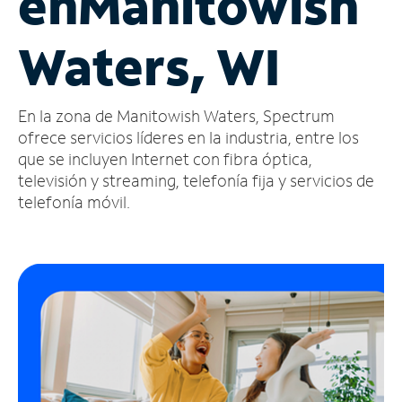
en
Manitowish
Administrar
Waters, WI
cuenta
Encuentra
una
En la zona de Manitowish Waters, Spectrum
tienda
ofrece servicios líderes en la industria, entre los
que se incluyen Internet con fibra óptica,
televisión y streaming, telefonía fija y servicios de
telefonía móvil.