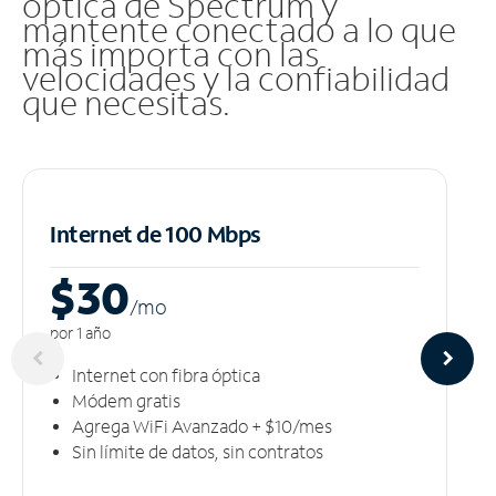
óptica de Spectrum y
mantente conectado a lo que
más importa con las
velocidades y la confiabilidad
que necesitas.
Internet de 100 Mbps
$30
/m
o
por 1 año
Internet con fibra óptica
Módem gratis
Agrega WiFi Avanzado + $10/mes
Sin límite de datos, sin contratos