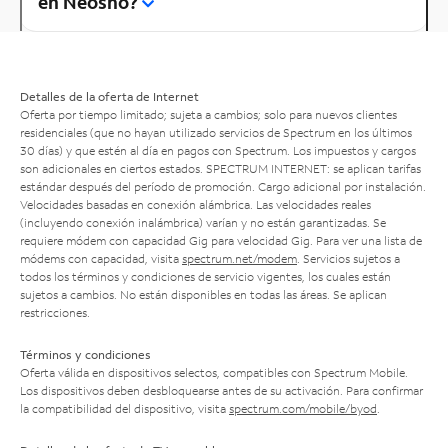
en Neosho?
Detalles de la oferta de Internet
Oferta por tiempo limitado; sujeta a cambios; solo para nuevos clientes
residenciales (que no hayan utilizado servicios de Spectrum en los últimos
30 días) y que estén al día en pagos con Spectrum. Los impuestos y cargos
son adicionales en ciertos estados. SPECTRUM INTERNET: se aplican tarifas
estándar después del período de promoción. Cargo adicional por instalación.
Velocidades basadas en conexión alámbrica. Las velocidades reales
(incluyendo conexión inalámbrica) varían y no están garantizadas. Se
requiere módem con capacidad Gig para velocidad Gig. Para ver una lista de
módems con capacidad, visita
spectrum.net/modem
. Servicios sujetos a
todos los términos y condiciones de servicio vigentes, los cuales están
sujetos a cambios. No están disponibles en todas las áreas. Se aplican
restricciones.
Términos y condiciones
Oferta válida en dispositivos selectos, compatibles con Spectrum Mobile.
Los dispositivos deben desbloquearse antes de su activación. Para confirmar
la compatibilidad del dispositivo, visita
spectrum.com/mobile/byod
.