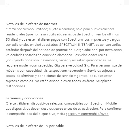
Detalles de la oferta de Internet
Oferta por tiempo limitado; sujeta a cambios; solo para nuevos clientes
residenciales (que no hayan utilizado servicios de Spectrum en los últimos
30 días) y que estén al día en pagos con Spectrum. Los impuestos y cargos
son adicionales en ciertos estados. SPECTRUM INTERNET: se aplican tarifas
estándar después del período de promoción. Cargo adicional por instalación.
Velocidades basadas en conexión alámbrica. Las velocidades reales
(incluyendo conexión inalámbrica) varían y no están garantizadas. Se
requiere módem con capacidad Gig para velocidad Gig. Para ver una lista de
módems con capacidad, visita
spectrum.net/modem
. Servicios sujetos a
todos los términos y condiciones de servicio vigentes, los cuales están
sujetos a cambios. No están disponibles en todas las áreas. Se aplican
restricciones.
Términos y condiciones
Oferta válida en dispositivos selectos, compatibles con Spectrum Mobile.
Los dispositivos deben desbloquearse antes de su activación. Para confirmar
la compatibilidad del dispositivo, visita
spectrum.com/mobile/byod
.
Detalles de la oferta de TV por cable