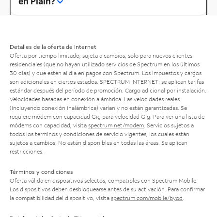
en Plain?
Detalles de la oferta de Internet
Oferta por tiempo limitado; sujeta a cambios; solo para nuevos clientes
residenciales (que no hayan utilizado servicios de Spectrum en los últimos
30 días) y que estén al día en pagos con Spectrum. Los impuestos y cargos
son adicionales en ciertos estados. SPECTRUM INTERNET: se aplican tarifas
estándar después del período de promoción. Cargo adicional por instalación.
Velocidades basadas en conexión alámbrica. Las velocidades reales
(incluyendo conexión inalámbrica) varían y no están garantizadas. Se
requiere módem con capacidad Gig para velocidad Gig. Para ver una lista de
módems con capacidad, visita
spectrum.net/modem
. Servicios sujetos a
todos los términos y condiciones de servicio vigentes, los cuales están
sujetos a cambios. No están disponibles en todas las áreas. Se aplican
restricciones.
Términos y condiciones
Oferta válida en dispositivos selectos, compatibles con Spectrum Mobile.
Los dispositivos deben desbloquearse antes de su activación. Para confirmar
la compatibilidad del dispositivo, visita
spectrum.com/mobile/byod
.