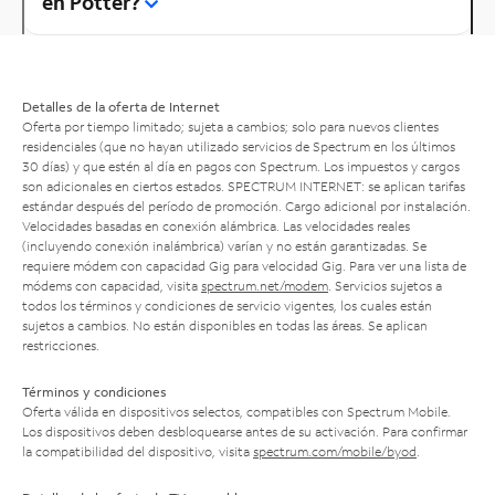
en Potter?
Detalles de la oferta de Internet
Oferta por tiempo limitado; sujeta a cambios; solo para nuevos clientes
residenciales (que no hayan utilizado servicios de Spectrum en los últimos
30 días) y que estén al día en pagos con Spectrum. Los impuestos y cargos
son adicionales en ciertos estados. SPECTRUM INTERNET: se aplican tarifas
estándar después del período de promoción. Cargo adicional por instalación.
Velocidades basadas en conexión alámbrica. Las velocidades reales
(incluyendo conexión inalámbrica) varían y no están garantizadas. Se
requiere módem con capacidad Gig para velocidad Gig. Para ver una lista de
módems con capacidad, visita
spectrum.net/modem
. Servicios sujetos a
todos los términos y condiciones de servicio vigentes, los cuales están
sujetos a cambios. No están disponibles en todas las áreas. Se aplican
restricciones.
Términos y condiciones
Oferta válida en dispositivos selectos, compatibles con Spectrum Mobile.
Los dispositivos deben desbloquearse antes de su activación. Para confirmar
la compatibilidad del dispositivo, visita
spectrum.com/mobile/byod
.