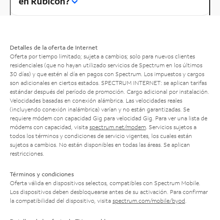
en Rubicon?
Detalles de la oferta de Internet
Oferta por tiempo limitado; sujeta a cambios; solo para nuevos clientes
residenciales (que no hayan utilizado servicios de Spectrum en los últimos
30 días) y que estén al día en pagos con Spectrum. Los impuestos y cargos
son adicionales en ciertos estados. SPECTRUM INTERNET: se aplican tarifas
estándar después del período de promoción. Cargo adicional por instalación.
Velocidades basadas en conexión alámbrica. Las velocidades reales
(incluyendo conexión inalámbrica) varían y no están garantizadas. Se
requiere módem con capacidad Gig para velocidad Gig. Para ver una lista de
módems con capacidad, visita
spectrum.net/modem
. Servicios sujetos a
todos los términos y condiciones de servicio vigentes, los cuales están
sujetos a cambios. No están disponibles en todas las áreas. Se aplican
restricciones.
Términos y condiciones
Oferta válida en dispositivos selectos, compatibles con Spectrum Mobile.
Los dispositivos deben desbloquearse antes de su activación. Para confirmar
la compatibilidad del dispositivo, visita
spectrum.com/mobile/byod
.