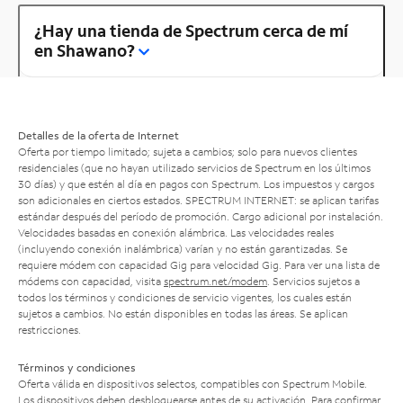
¿Hay una tienda de Spectrum cerca de mí
en Shawano?
Detalles de la oferta de Internet
Oferta por tiempo limitado; sujeta a cambios; solo para nuevos clientes
residenciales (que no hayan utilizado servicios de Spectrum en los últimos
30 días) y que estén al día en pagos con Spectrum. Los impuestos y cargos
son adicionales en ciertos estados. SPECTRUM INTERNET: se aplican tarifas
estándar después del período de promoción. Cargo adicional por instalación.
Velocidades basadas en conexión alámbrica. Las velocidades reales
(incluyendo conexión inalámbrica) varían y no están garantizadas. Se
requiere módem con capacidad Gig para velocidad Gig. Para ver una lista de
módems con capacidad, visita
spectrum.net/modem
. Servicios sujetos a
todos los términos y condiciones de servicio vigentes, los cuales están
sujetos a cambios. No están disponibles en todas las áreas. Se aplican
restricciones.
Términos y condiciones
Oferta válida en dispositivos selectos, compatibles con Spectrum Mobile.
Los dispositivos deben desbloquearse antes de su activación. Para confirmar