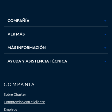
Facebook,
Instagram,
Youtube,
X,
se
se
se
se
COMPAÑÍA
abre
abre
abre
abre
en
en
en
en
una
una
una
una
VER MÁS
pestaña
pestaña
pestaña
pestaña
nueva
nueva
nueva
nueva
MÁS INFORMACIÓN
AYUDA Y ASISTENCIA TÉCNICA
COMPAÑÍA
Sobre Charter
Compromiso con el cliente
Empleos