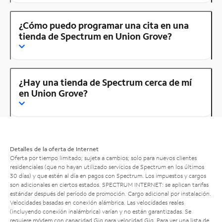
¿Cómo puedo programar una cita en una
tienda de Spectrum en Union Grove?
¿Hay una tienda de Spectrum cerca de mí
en Union Grove?
Detalles de la oferta de Internet
Oferta por tiempo limitado; sujeta a cambios; solo para nuevos clientes
residenciales (que no hayan utilizado servicios de Spectrum en los últimos
30 días) y que estén al día en pagos con Spectrum. Los impuestos y cargos
son adicionales en ciertos estados. SPECTRUM INTERNET: se aplican tarifas
estándar después del período de promoción. Cargo adicional por instalación.
Velocidades basadas en conexión alámbrica. Las velocidades reales
(incluyendo conexión inalámbrica) varían y no están garantizadas. Se
requiere módem con capacidad Gig para velocidad Gig. Para ver una lista de