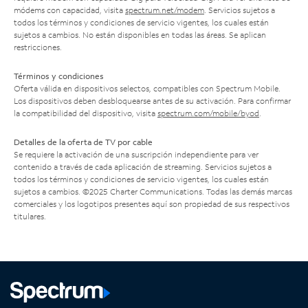
módems con capacidad, visita
spectrum.net/modem
. Servicios sujetos a
todos los términos y condiciones de servicio vigentes, los cuales están
sujetos a cambios. No están disponibles en todas las áreas. Se aplican
restricciones.
Términos y condiciones
Oferta válida en dispositivos selectos, compatibles con Spectrum Mobile.
Los dispositivos deben desbloquearse antes de su activación. Para confirmar
la compatibilidad del dispositivo, visita
spectrum.com/mobile/byod
.
Detalles de la oferta de TV por cable
Se requiere la activación de una suscripción independiente para ver
contenido a través de cada aplicación de streaming. Servicios sujetos a
todos los términos y condiciones de servicio vigentes, los cuales están
sujetos a cambios. ©2025 Charter Communications. Todas las demás marcas
comerciales y los logotipos presentes aquí son propiedad de sus respectivos
titulares.