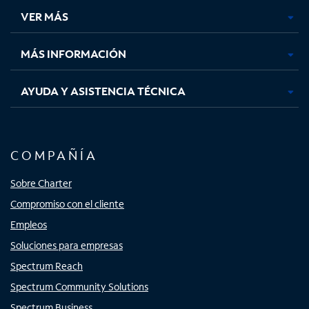
una
una
una
una
VER MÁS
pestaña
pestaña
pestaña
pestaña
nueva
nueva
nueva
nueva
MÁS INFORMACIÓN
AYUDA Y ASISTENCIA TÉCNICA
COMPAÑÍA
Sobre Charter
Compromiso con el cliente
Empleos
Soluciones para empresas
Spectrum Reach
Spectrum Community Solutions
Spectrum Business