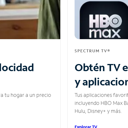
SPECTRUM TV®
elocidad
Obtén TV e
y aplicacio
ra tu hogar a un precio
Tus aplicaciones favori
incluyendo HBO Max Ba
Hulu, Disney+ y más.
Explorar TV