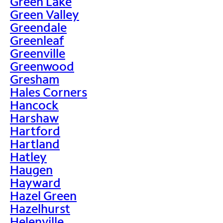
Green Lake
Green Valley
Greendale
Greenleaf
Greenville
Greenwood
Gresham
Hales Corners
Hancock
Harshaw
Hartford
Hartland
Hatley
Haugen
Hayward
Hazel Green
Hazelhurst
Helenville