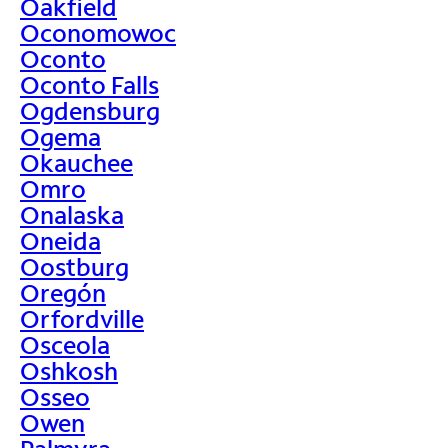
Oakfield
Oconomowoc
Oconto
Oconto Falls
Ogdensburg
Ogema
Okauchee
Omro
Onalaska
Oneida
Oostburg
Oregón
Orfordville
Osceola
Oshkosh
Osseo
Owen