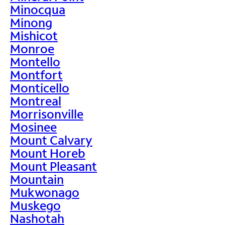
Minocqua
Minong
Mishicot
Monroe
Montello
Montfort
Monticello
Montreal
Morrisonville
Mosinee
Mount Calvary
Mount Horeb
Mount Pleasant
Mountain
Mukwonago
Muskego
Nashotah