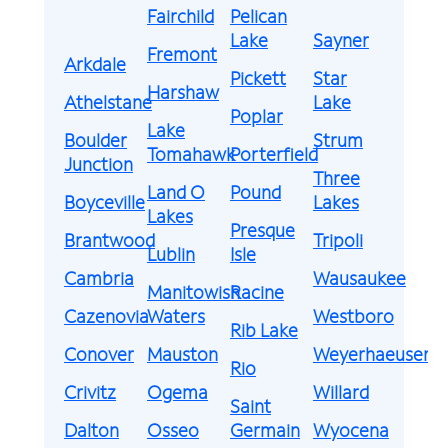
Fairchild
Pelican
Lake
Sayner
Fremont
Arkdale
Pickett
Star
Harshaw
Athelstane
Lake
Poplar
Lake
Boulder
Strum
Tomahawk
Porterfield
Junction
Three
Land O
Pound
Boyceville
Lakes
Lakes
Presque
Brantwood
Tripoli
Lublin
Isle
Cambria
Wausaukee
Manitowish
Racine
Cazenovia
Waters
Westboro
Rib Lake
Conover
Mauston
Weyerhaeuser
Rio
Crivitz
Ogema
Willard
Saint
Dalton
Osseo
Germain
Wyocena