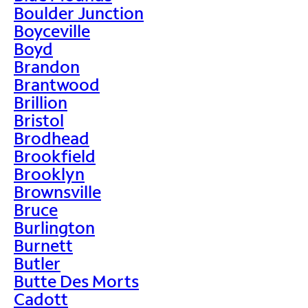
Boulder Junction
Boyceville
Boyd
Brandon
Brantwood
Brillion
Bristol
Brodhead
Brookfield
Brooklyn
Brownsville
Bruce
Burlington
Burnett
Butler
Butte Des Morts
Cadott