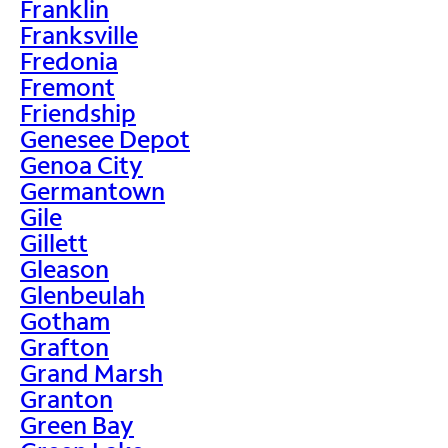
Franklin
Franksville
Fredonia
Fremont
Friendship
Genesee Depot
Genoa City
Germantown
Gile
Gillett
Gleason
Glenbeulah
Gotham
Grafton
Grand Marsh
Granton
Green Bay