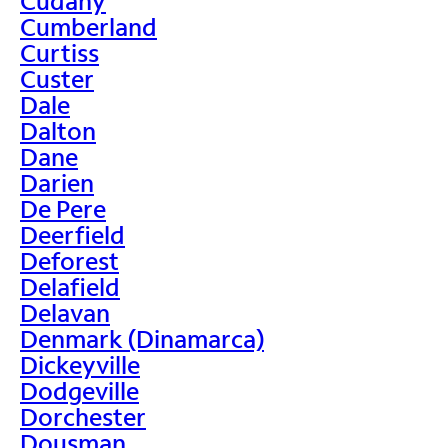
Cudahy
Cumberland
Curtiss
Custer
Dale
Dalton
Dane
Darien
De Pere
Deerfield
Deforest
Delafield
Delavan
Denmark (Dinamarca)
Dickeyville
Dodgeville
Dorchester
Dousman