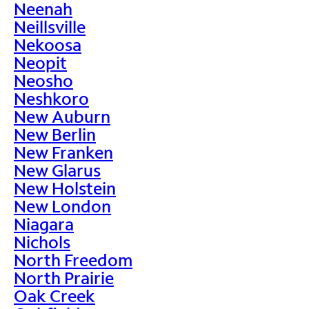
Neenah
Neillsville
Nekoosa
Neopit
Neosho
Neshkoro
New Auburn
New Berlin
New Franken
New Glarus
New Holstein
New London
Niagara
Nichols
North Freedom
North Prairie
Oak Creek