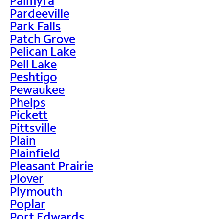
Palmyra
Pardeeville
Park Falls
Patch Grove
Pelican Lake
Pell Lake
Peshtigo
Pewaukee
Phelps
Pickett
Pittsville
Plain
Plainfield
Pleasant Prairie
Plover
Plymouth
Poplar
Port Edwards