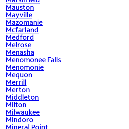
Mauston
Mayville
Mazomanie
Mcfarland
Medford
Melrose
Menasha
Menomonee Falls
Menomonie
Mequon
Merrill
Merton
Middleton
Milton
Milwaukee
Mindoro
Mineral Point