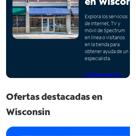
en
Wiscons
Administrar
Explora los servicios
cuenta
de Internet, TV y
Encuentra
móvil de Spectrum
una
en línea o visítanos
tienda
en la tienda para
obtener ayuda de un
especialista.
Programa una cita
Ofertas destacadas en
Wisconsin