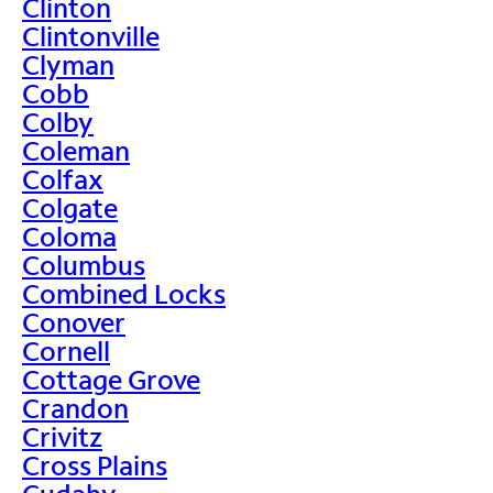
Clinton
Clintonville
Clyman
Cobb
Colby
Coleman
Colfax
Colgate
Coloma
Columbus
Combined Locks
Conover
Cornell
Cottage Grove
Crandon
Crivitz
Cross Plains