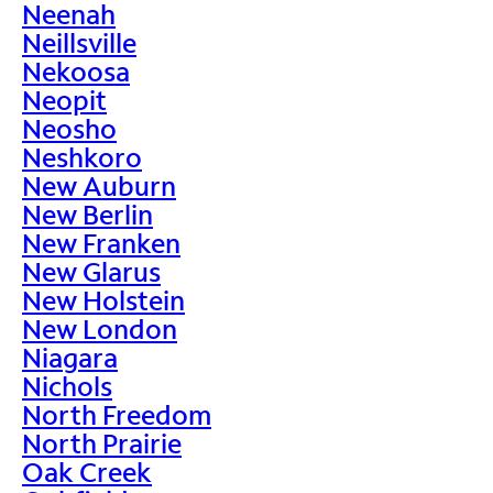
Neenah
Neillsville
Nekoosa
Neopit
Neosho
Neshkoro
New Auburn
New Berlin
New Franken
New Glarus
New Holstein
New London
Niagara
Nichols
North Freedom
North Prairie
Oak Creek