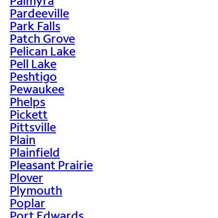
Palmyra
Pardeeville
Park Falls
Patch Grove
Pelican Lake
Pell Lake
Peshtigo
Pewaukee
Phelps
Pickett
Pittsville
Plain
Plainfield
Pleasant Prairie
Plover
Plymouth
Poplar
Port Edwards