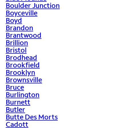
Boulder Junction
Boyceville
Boyd
Brandon
Brantwood
Brillion
Bristol
Brodhead
Brookfield
Brooklyn
Brownsville
Bruce
Burlington
Burnett
Butler
Butte Des Morts
Cadott