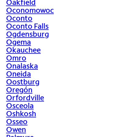
Oakfield
Oconomowoc
Oconto
Oconto Falls
Ogdensburg
Ogema
Okauchee
Omro
Onalaska
Oneida
Oostburg
Oregón
Orfordville
Osceola
Oshkosh
Osseo
Owen