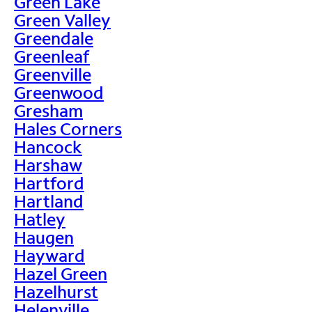
Green Lake
Green Valley
Greendale
Greenleaf
Greenville
Greenwood
Gresham
Hales Corners
Hancock
Harshaw
Hartford
Hartland
Hatley
Haugen
Hayward
Hazel Green
Hazelhurst
Helenville