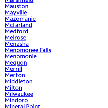
Mauston
Mayville
Mazomanie
Mcfarland
Medford
Melrose
Menasha
Menomonee Falls
Menomonie
Mequon
Merrill
Merton
Middleton
Milton
Milwaukee
Mindoro
Mineral Point