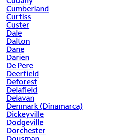
Cudahy
Cumberland
Curtiss
Custer
Dale
Dalton
Dane
Darien
De Pere
Deerfield
Deforest
Delafield
Delavan
Denmark (Dinamarca)
Dickeyville
Dodgeville
Dorchester
Dousman