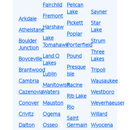
Fairchild
Pelican
Lake
Sayner
Fremont
Arkdale
Pickett
Star
Harshaw
Athelstane
Lake
Poplar
Lake
Boulder
Strum
Tomahawk
Porterfield
Junction
Three
Land O
Pound
Boyceville
Lakes
Lakes
Presque
Brantwood
Tripoli
Lublin
Isle
Cambria
Wausaukee
Manitowish
Racine
Cazenovia
Waters
Westboro
Rib Lake
Conover
Mauston
Weyerhaeuser
Rio
Crivitz
Ogema
Willard
Saint
Dalton
Osseo
Germain
Wyocena