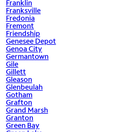
Franklin
Franksville
Fredonia
Fremont
Friendship
Genesee Depot
Genoa City
Germantown
Gile
Gillett
Gleason
Glenbeulah
Gotham
Grafton
Grand Marsh
Granton
Green Bay