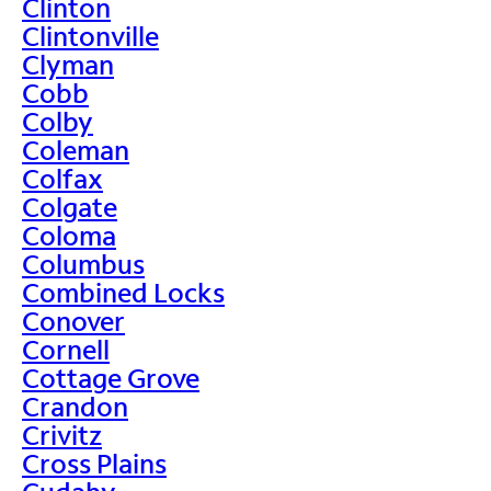
Clinton
Clintonville
Clyman
Cobb
Colby
Coleman
Colfax
Colgate
Coloma
Columbus
Combined Locks
Conover
Cornell
Cottage Grove
Crandon
Crivitz
Cross Plains