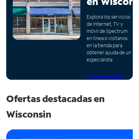
en
Wiscons
Administrar
Explora los servicios
cuenta
de Internet, TV y
Encuentra
móvil de Spectrum
una
en línea o visítanos
tienda
en la tienda para
obtener ayuda de un
especialista.
Programa una cita
Ofertas destacadas en
Wisconsin