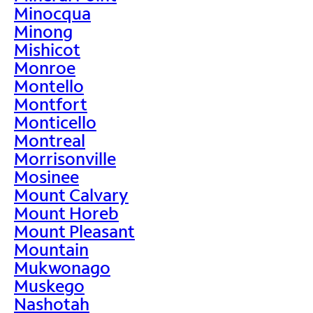
Minocqua
Minong
Mishicot
Monroe
Montello
Montfort
Monticello
Montreal
Morrisonville
Mosinee
Mount Calvary
Mount Horeb
Mount Pleasant
Mountain
Mukwonago
Muskego
Nashotah