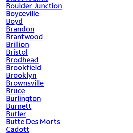
Boulder Junction
Boyceville
Boyd
Brandon
Brantwood
Brillion
Bristol
Brodhead
Brookfield
Brooklyn
Brownsville
Bruce
Burlington
Burnett
Butler
Butte Des Morts
Cadott