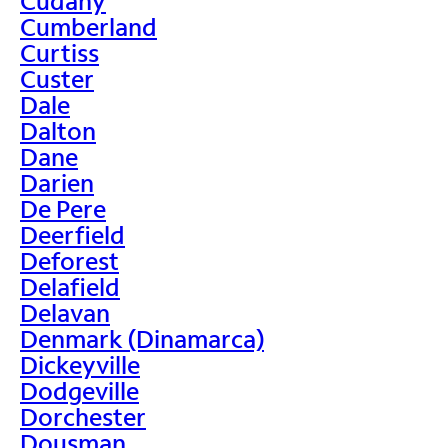
Cudahy
Cumberland
Curtiss
Custer
Dale
Dalton
Dane
Darien
De Pere
Deerfield
Deforest
Delafield
Delavan
Denmark (Dinamarca)
Dickeyville
Dodgeville
Dorchester
Dousman