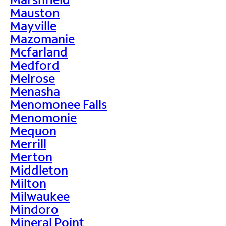
Mauston
Mayville
Mazomanie
Mcfarland
Medford
Melrose
Menasha
Menomonee Falls
Menomonie
Mequon
Merrill
Merton
Middleton
Milton
Milwaukee
Mindoro
Mineral Point