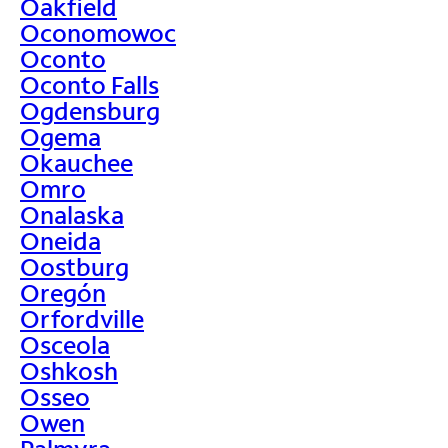
Oakfield
Oconomowoc
Oconto
Oconto Falls
Ogdensburg
Ogema
Okauchee
Omro
Onalaska
Oneida
Oostburg
Oregón
Orfordville
Osceola
Oshkosh
Osseo
Owen