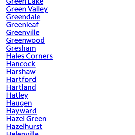
Green Lake
Green Valley
Greendale
Greenleaf
Greenville
Greenwood
Gresham
Hales Corners
Hancock
Harshaw
Hartford
Hartland
Hatley
Haugen
Hayward
Hazel Green
Hazelhurst
Helenville