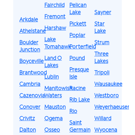
Fairchild
Pelican
Lake
Sayner
Fremont
Arkdale
Pickett
Star
Harshaw
Athelstane
Lake
Poplar
Lake
Boulder
Strum
Tomahawk
Porterfield
Junction
Three
Land O
Pound
Boyceville
Lakes
Lakes
Presque
Brantwood
Tripoli
Lublin
Isle
Cambria
Wausaukee
Manitowish
Racine
Cazenovia
Waters
Westboro
Rib Lake
Conover
Mauston
Weyerhaeuser
Rio
Crivitz
Ogema
Willard
Saint
Dalton
Osseo
Germain
Wyocena