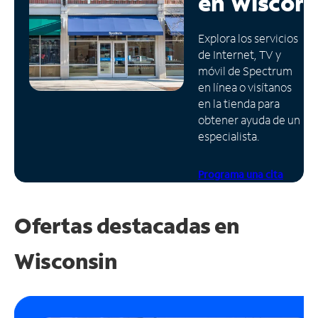
en
Wiscons
Administrar
Explora los servicios
cuenta
de Internet, TV y
Encuentra
móvil de Spectrum
una
en línea o visítanos
tienda
en la tienda para
obtener ayuda de un
especialista.
Programa una cita
Ofertas destacadas en
Wisconsin