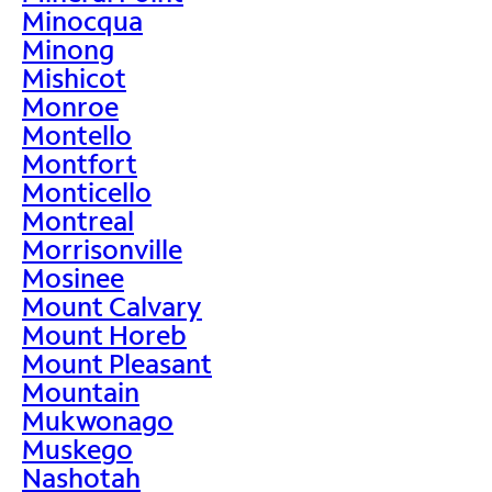
Minocqua
Minong
Mishicot
Monroe
Montello
Montfort
Monticello
Montreal
Morrisonville
Mosinee
Mount Calvary
Mount Horeb
Mount Pleasant
Mountain
Mukwonago
Muskego
Nashotah