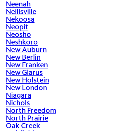
Neenah
Neillsville
Nekoosa
Neopit
Neosho
Neshkoro
New Auburn
New Berlin
New Franken
New Glarus
New Holstein
New London
Niagara
Nichols
North Freedom
North Prairie
Oak Creek