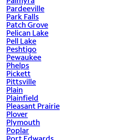
Palmyra
Pardeeville
Park Falls
Patch Grove
Pelican Lake
Pell Lake
Peshtigo
Pewaukee
Phelps
Pickett
Pittsville
Plain
Plainfield
Pleasant Prairie
Plover
Plymouth
Poplar
Port Edwards