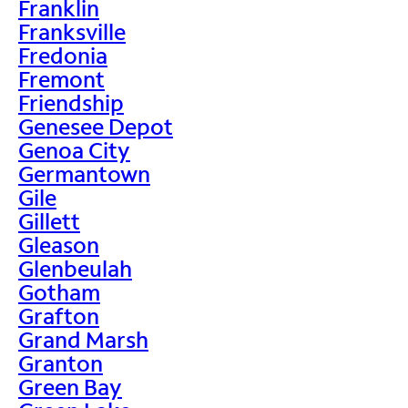
Franklin
Franksville
Fredonia
Fremont
Friendship
Genesee Depot
Genoa City
Germantown
Gile
Gillett
Gleason
Glenbeulah
Gotham
Grafton
Grand Marsh
Granton
Green Bay