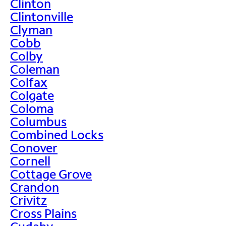
Clinton
Clintonville
Clyman
Cobb
Colby
Coleman
Colfax
Colgate
Coloma
Columbus
Combined Locks
Conover
Cornell
Cottage Grove
Crandon
Crivitz
Cross Plains