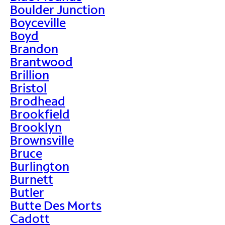
Boulder Junction
Boyceville
Boyd
Brandon
Brantwood
Brillion
Bristol
Brodhead
Brookfield
Brooklyn
Brownsville
Bruce
Burlington
Burnett
Butler
Butte Des Morts
Cadott