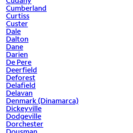
Cudahy
Cumberland
Curtiss
Custer
Dale
Dalton
Dane
Darien
De Pere
Deerfield
Deforest
Delafield
Delavan
Denmark (Dinamarca)
Dickeyville
Dodgeville
Dorchester
Dousman