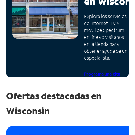
en
Wiscons
Administrar
Explora los servicios
cuenta
de Internet, TV y
Encuentra
móvil de Spectrum
una
en línea o visítanos
tienda
en la tienda para
obtener ayuda de un
especialista.
Programa una cita
Ofertas destacadas en
Wisconsin