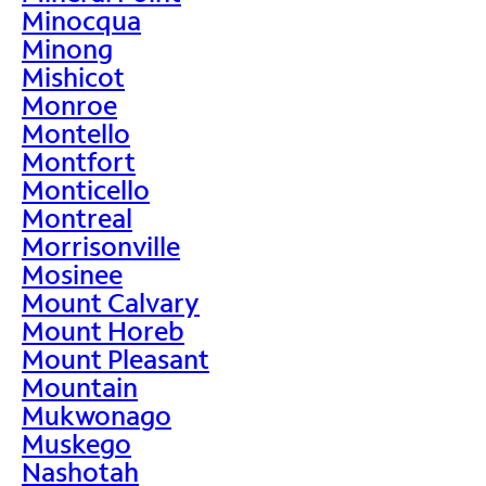
Minocqua
Minong
Mishicot
Monroe
Montello
Montfort
Monticello
Montreal
Morrisonville
Mosinee
Mount Calvary
Mount Horeb
Mount Pleasant
Mountain
Mukwonago
Muskego
Nashotah