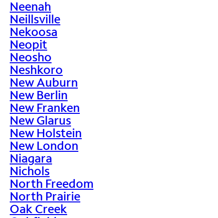
Neenah
Neillsville
Nekoosa
Neopit
Neosho
Neshkoro
New Auburn
New Berlin
New Franken
New Glarus
New Holstein
New London
Niagara
Nichols
North Freedom
North Prairie
Oak Creek