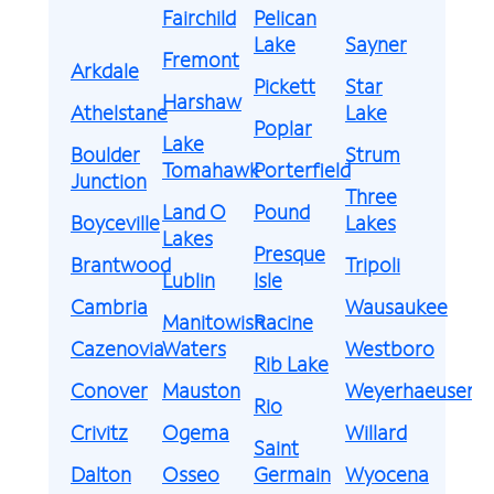
Fairchild
Pelican
Lake
Sayner
Fremont
Arkdale
Pickett
Star
Harshaw
Athelstane
Lake
Poplar
Lake
Boulder
Strum
Tomahawk
Porterfield
Junction
Three
Land O
Pound
Boyceville
Lakes
Lakes
Presque
Brantwood
Tripoli
Lublin
Isle
Cambria
Wausaukee
Manitowish
Racine
Cazenovia
Waters
Westboro
Rib Lake
Conover
Mauston
Weyerhaeuser
Rio
Crivitz
Ogema
Willard
Saint
Dalton
Osseo
Germain
Wyocena