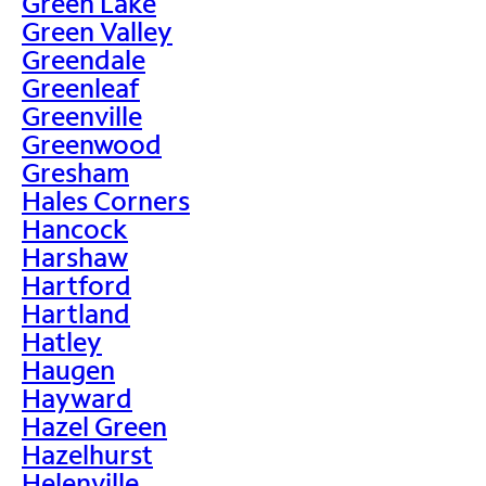
Green Lake
Green Valley
Greendale
Greenleaf
Greenville
Greenwood
Gresham
Hales Corners
Hancock
Harshaw
Hartford
Hartland
Hatley
Haugen
Hayward
Hazel Green
Hazelhurst
Helenville