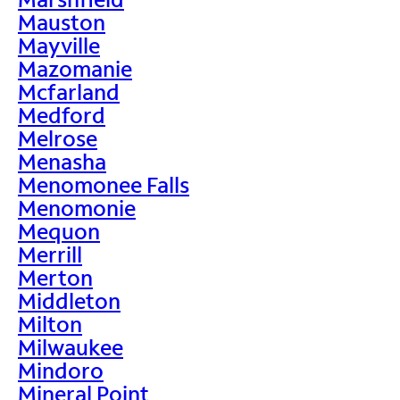
Mauston
Mayville
Mazomanie
Mcfarland
Medford
Melrose
Menasha
Menomonee Falls
Menomonie
Mequon
Merrill
Merton
Middleton
Milton
Milwaukee
Mindoro
Mineral Point