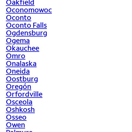
Oakfield
Oconomowoc
Oconto
Oconto Falls
Ogdensburg
Ogema
Okauchee
Omro
Onalaska
Oneida
Oostburg
Oregón
Orfordville
Osceola
Oshkosh
Osseo
Owen