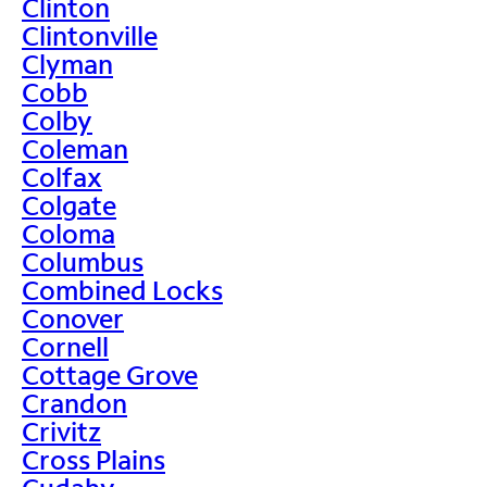
Clinton
Clintonville
Clyman
Cobb
Colby
Coleman
Colfax
Colgate
Coloma
Columbus
Combined Locks
Conover
Cornell
Cottage Grove
Crandon
Crivitz
Cross Plains