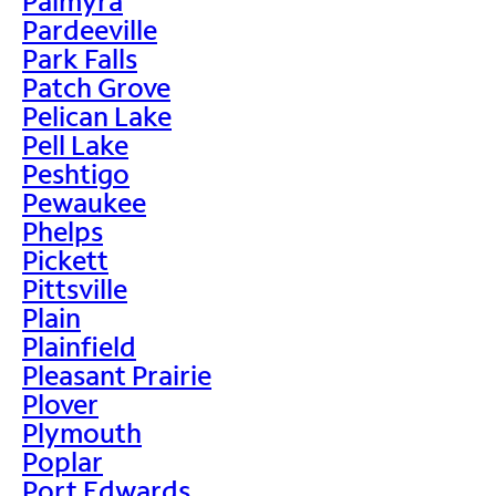
Palmyra
Pardeeville
Park Falls
Patch Grove
Pelican Lake
Pell Lake
Peshtigo
Pewaukee
Phelps
Pickett
Pittsville
Plain
Plainfield
Pleasant Prairie
Plover
Plymouth
Poplar
Port Edwards