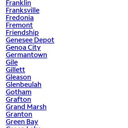
Franklin
Franksville
Fredonia
Fremont
Friendship
Genesee Depot
Genoa City
Germantown
Gile
Gillett
Gleason
Glenbeulah
Gotham
Grafton
Grand Marsh
Granton
Green Bay