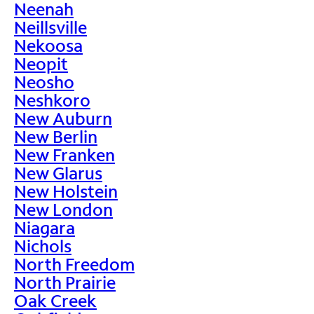
Neenah
Neillsville
Nekoosa
Neopit
Neosho
Neshkoro
New Auburn
New Berlin
New Franken
New Glarus
New Holstein
New London
Niagara
Nichols
North Freedom
North Prairie
Oak Creek