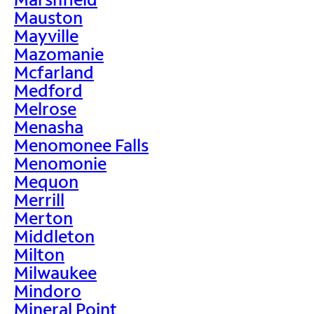
Mauston
Mayville
Mazomanie
Mcfarland
Medford
Melrose
Menasha
Menomonee Falls
Menomonie
Mequon
Merrill
Merton
Middleton
Milton
Milwaukee
Mindoro
Mineral Point