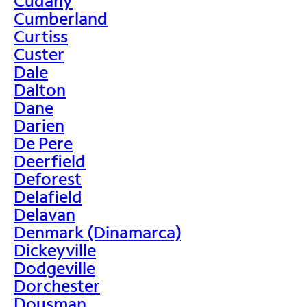
Cudahy
Cumberland
Curtiss
Custer
Dale
Dalton
Dane
Darien
De Pere
Deerfield
Deforest
Delafield
Delavan
Denmark (Dinamarca)
Dickeyville
Dodgeville
Dorchester
Dousman