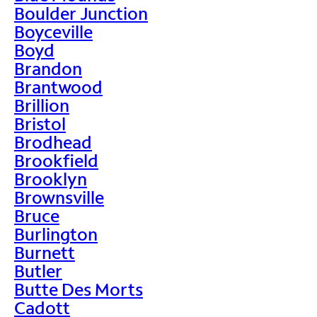
Boulder Junction
Boyceville
Boyd
Brandon
Brantwood
Brillion
Bristol
Brodhead
Brookfield
Brooklyn
Brownsville
Bruce
Burlington
Burnett
Butler
Butte Des Morts
Cadott