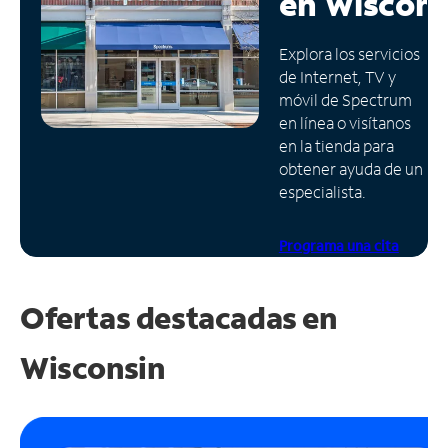
en
Wiscons
Administrar
Explora los servicios
cuenta
de Internet, TV y
Encuentra
móvil de Spectrum
una
en línea o visítanos
tienda
en la tienda para
obtener ayuda de un
especialista.
Programa una cita
Ofertas destacadas en
Wisconsin