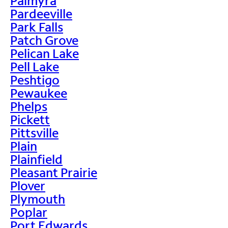
Palmyra
Pardeeville
Park Falls
Patch Grove
Pelican Lake
Pell Lake
Peshtigo
Pewaukee
Phelps
Pickett
Pittsville
Plain
Plainfield
Pleasant Prairie
Plover
Plymouth
Poplar
Port Edwards