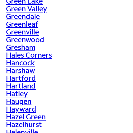
Green Lake
Green Valley
Greendale
Greenleaf
Greenville
Greenwood
Gresham
Hales Corners
Hancock
Harshaw
Hartford
Hartland
Hatley
Haugen
Hayward
Hazel Green
Hazelhurst
Helenville