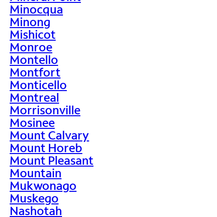
Minocqua
Minong
Mishicot
Monroe
Montello
Montfort
Monticello
Montreal
Morrisonville
Mosinee
Mount Calvary
Mount Horeb
Mount Pleasant
Mountain
Mukwonago
Muskego
Nashotah