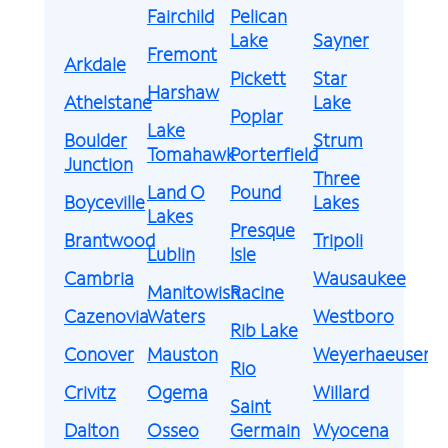
Fairchild
Pelican
Lake
Sayner
Fremont
Arkdale
Pickett
Star
Harshaw
Athelstane
Lake
Poplar
Lake
Boulder
Strum
Tomahawk
Porterfield
Junction
Three
Land O
Pound
Boyceville
Lakes
Lakes
Presque
Brantwood
Tripoli
Lublin
Isle
Cambria
Wausaukee
Manitowish
Racine
Cazenovia
Waters
Westboro
Rib Lake
Conover
Mauston
Weyerhaeuser
Rio
Crivitz
Ogema
Willard
Saint
Dalton
Osseo
Germain
Wyocena