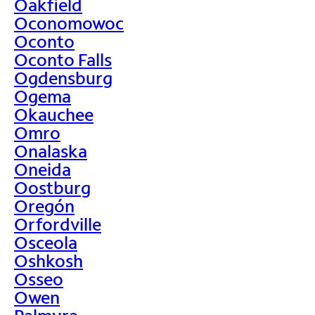
Oakfield
Oconomowoc
Oconto
Oconto Falls
Ogdensburg
Ogema
Okauchee
Omro
Onalaska
Oneida
Oostburg
Oregón
Orfordville
Osceola
Oshkosh
Osseo
Owen