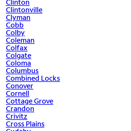
Clinton
Clintonville
Clyman
Cobb
Colby
Coleman
Colfax
Colgate
Coloma
Columbus
Combined Locks
Conover
Cornell
Cottage Grove
Crandon
Crivitz
Cross Plains