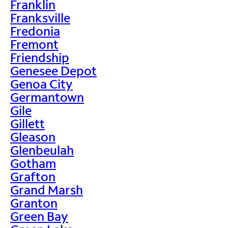
Franklin
Franksville
Fredonia
Fremont
Friendship
Genesee Depot
Genoa City
Germantown
Gile
Gillett
Gleason
Glenbeulah
Gotham
Grafton
Grand Marsh
Granton
Green Bay