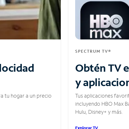
SPECTRUM TV®
elocidad
Obtén TV e
y aplicacio
ra tu hogar a un precio
Tus aplicaciones favori
incluyendo HBO Max Ba
Hulu, Disney+ y más.
Explorar TV