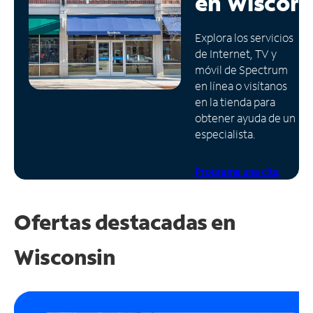
en
Wiscons
Administrar
Explora los servicios
cuenta
de Internet, TV y
Encuentra
móvil de Spectrum
una
en línea o visítanos
tienda
en la tienda para
obtener ayuda de un
especialista.
Programa una cita
Ofertas destacadas en
Wisconsin