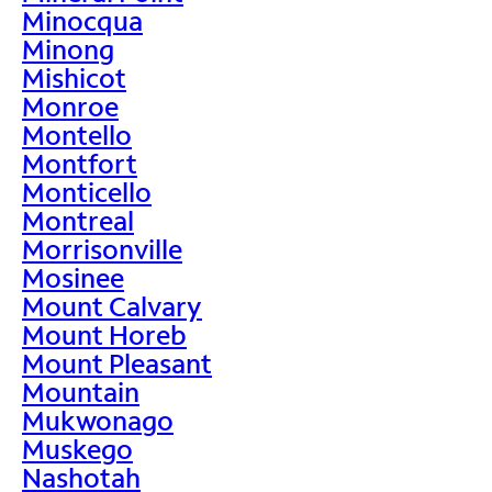
Minocqua
Minong
Mishicot
Monroe
Montello
Montfort
Monticello
Montreal
Morrisonville
Mosinee
Mount Calvary
Mount Horeb
Mount Pleasant
Mountain
Mukwonago
Muskego
Nashotah