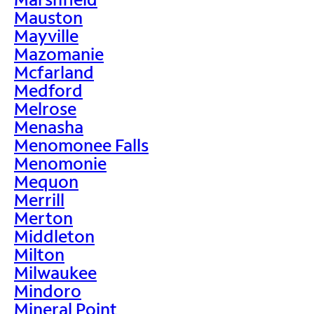
Mauston
Mayville
Mazomanie
Mcfarland
Medford
Melrose
Menasha
Menomonee Falls
Menomonie
Mequon
Merrill
Merton
Middleton
Milton
Milwaukee
Mindoro
Mineral Point