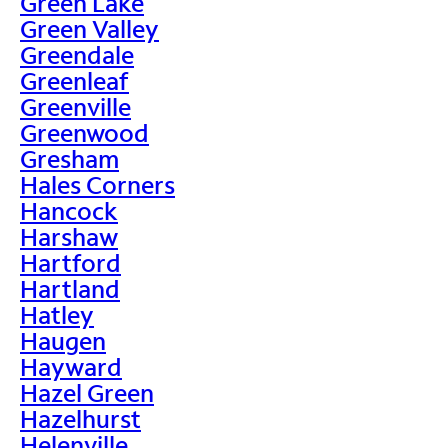
Green Lake
Green Valley
Greendale
Greenleaf
Greenville
Greenwood
Gresham
Hales Corners
Hancock
Harshaw
Hartford
Hartland
Hatley
Haugen
Hayward
Hazel Green
Hazelhurst
Helenville