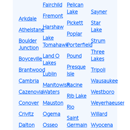
Fairchild
Pelican
Lake
Sayner
Fremont
Arkdale
Pickett
Star
Harshaw
Athelstane
Lake
Poplar
Lake
Boulder
Strum
Tomahawk
Porterfield
Junction
Three
Land O
Pound
Boyceville
Lakes
Lakes
Presque
Brantwood
Tripoli
Lublin
Isle
Cambria
Wausaukee
Manitowish
Racine
Cazenovia
Waters
Westboro
Rib Lake
Conover
Mauston
Weyerhaeuser
Rio
Crivitz
Ogema
Willard
Saint
Dalton
Osseo
Germain
Wyocena