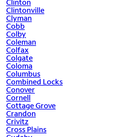
Clinton
Clintonville
Clyman
Cobb
Colby
Coleman
Colfax
Colgate
Coloma
Columbus
Combined Locks
Conover
Cornell
Cottage Grove
Crandon
Crivitz
Cross Plains