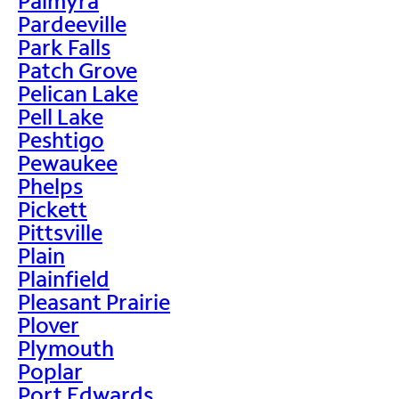
Palmyra
Pardeeville
Park Falls
Patch Grove
Pelican Lake
Pell Lake
Peshtigo
Pewaukee
Phelps
Pickett
Pittsville
Plain
Plainfield
Pleasant Prairie
Plover
Plymouth
Poplar
Port Edwards