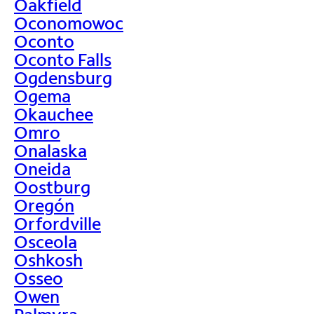
Oakfield
Oconomowoc
Oconto
Oconto Falls
Ogdensburg
Ogema
Okauchee
Omro
Onalaska
Oneida
Oostburg
Oregón
Orfordville
Osceola
Oshkosh
Osseo
Owen