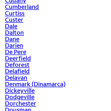
Cudahy
Cumberland
Curtiss
Custer
Dale
Dalton
Dane
Darien
De Pere
Deerfield
Deforest
Delafield
Delavan
Denmark (Dinamarca)
Dickeyville
Dodgeville
Dorchester
Dousman