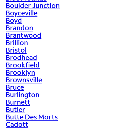
Boulder Junction
Boyceville
Boyd
Brandon
Brantwood
Brillion
Bristol
Brodhead
Brookfield
Brooklyn
Brownsville
Bruce
Burlington
Burnett
Butler
Butte Des Morts
Cadott