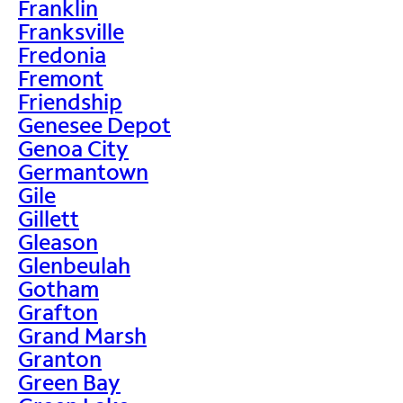
Franklin
Franksville
Fredonia
Fremont
Friendship
Genesee Depot
Genoa City
Germantown
Gile
Gillett
Gleason
Glenbeulah
Gotham
Grafton
Grand Marsh
Granton
Green Bay