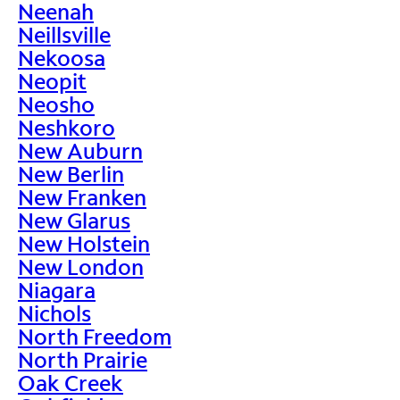
Neenah
Neillsville
Nekoosa
Neopit
Neosho
Neshkoro
New Auburn
New Berlin
New Franken
New Glarus
New Holstein
New London
Niagara
Nichols
North Freedom
North Prairie
Oak Creek