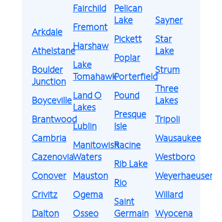
Fairchild
Pelican
Lake
Sayner
Fremont
Arkdale
Pickett
Star
Harshaw
Athelstane
Lake
Poplar
Lake
Boulder
Strum
Tomahawk
Porterfield
Junction
Three
Land O
Pound
Boyceville
Lakes
Lakes
Presque
Brantwood
Tripoli
Lublin
Isle
Cambria
Wausaukee
Manitowish
Racine
Cazenovia
Waters
Westboro
Rib Lake
Conover
Mauston
Weyerhaeuser
Rio
Crivitz
Ogema
Willard
Saint
Dalton
Osseo
Germain
Wyocena