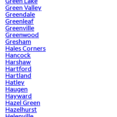
Green Lake
Green Valley
Greendale
Greenleaf
Greenville
Greenwood
Gresham
Hales Corners
Hancock
Harshaw
Hartford
Hartland
Hatley
Haugen
Hayward
Hazel Green
Hazelhurst
Helenville