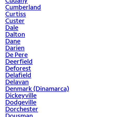
Cudahy
Cumberland
Curtiss
Custer
Dale
Dalton
Dane
Darien
De Pere
Deerfield
Deforest
Delafield
Delavan
Denmark (Dinamarca)
Dickeyville
Dodgeville
Dorchester
Dousman