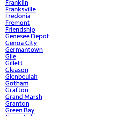
Franklin
Franksville
Fredonia
Fremont
Friendship
Genesee Depot
Genoa City
Germantown
Gile
Gillett
Gleason
Glenbeulah
Gotham
Grafton
Grand Marsh
Granton
Green Bay