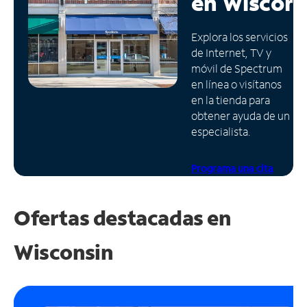
en
Wiscons
Administrar
Explora los servicios
cuenta
de Internet, TV y
Encuentra
móvil de Spectrum
una
en línea o visítanos
tienda
en la tienda para
obtener ayuda de un
especialista.
Programa una cita
Ofertas destacadas en
Wisconsin