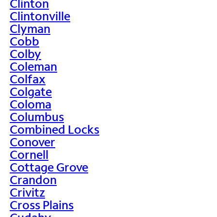
Clinton
Clintonville
Clyman
Cobb
Colby
Coleman
Colfax
Colgate
Coloma
Columbus
Combined Locks
Conover
Cornell
Cottage Grove
Crandon
Crivitz
Cross Plains