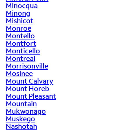
Minocqua
Minong
Mishicot
Monroe
Montello
Montfort
Monticello
Montreal
Morrisonville
Mosinee
Mount Calvary
Mount Horeb
Mount Pleasant
Mountain
Mukwonago
Muskego
Nashotah