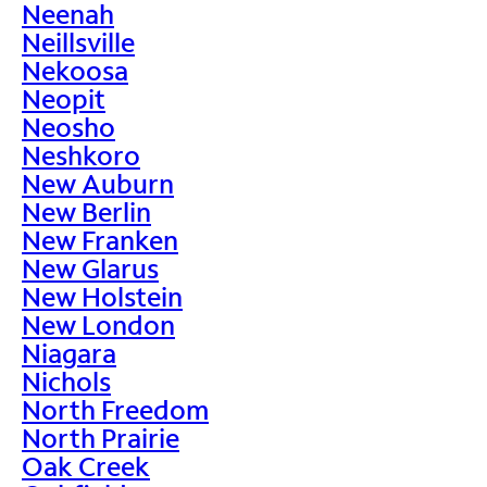
Neenah
Neillsville
Nekoosa
Neopit
Neosho
Neshkoro
New Auburn
New Berlin
New Franken
New Glarus
New Holstein
New London
Niagara
Nichols
North Freedom
North Prairie
Oak Creek