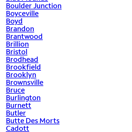
Boulder Junction
Boyceville
Boyd
Brandon
Brantwood
Brillion
Bristol
Brodhead
Brookfield
Brooklyn
Brownsville
Bruce
Burlington
Burnett
Butler
Butte Des Morts
Cadott