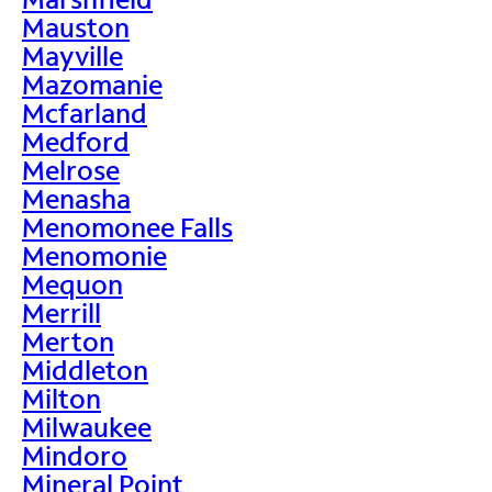
Mauston
Mayville
Mazomanie
Mcfarland
Medford
Melrose
Menasha
Menomonee Falls
Menomonie
Mequon
Merrill
Merton
Middleton
Milton
Milwaukee
Mindoro
Mineral Point