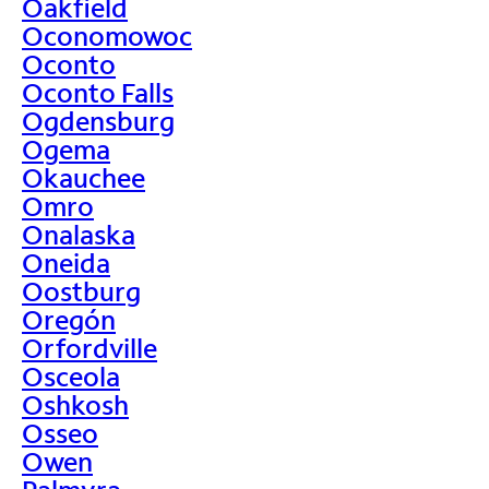
Oakfield
Oconomowoc
Oconto
Oconto Falls
Ogdensburg
Ogema
Okauchee
Omro
Onalaska
Oneida
Oostburg
Oregón
Orfordville
Osceola
Oshkosh
Osseo
Owen