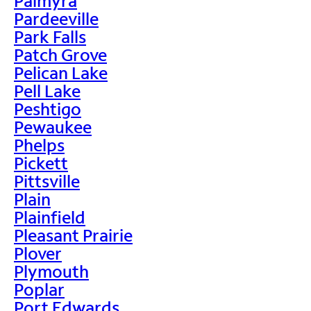
Palmyra
Pardeeville
Park Falls
Patch Grove
Pelican Lake
Pell Lake
Peshtigo
Pewaukee
Phelps
Pickett
Pittsville
Plain
Plainfield
Pleasant Prairie
Plover
Plymouth
Poplar
Port Edwards