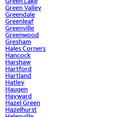
Green Lake
Green Valley
Greendale
Greenleaf
Greenville
Greenwood
Gresham
Hales Corners
Hancock
Harshaw
Hartford
Hartland
Hatley
Haugen
Hayward
Hazel Green
Hazelhurst
Helenville