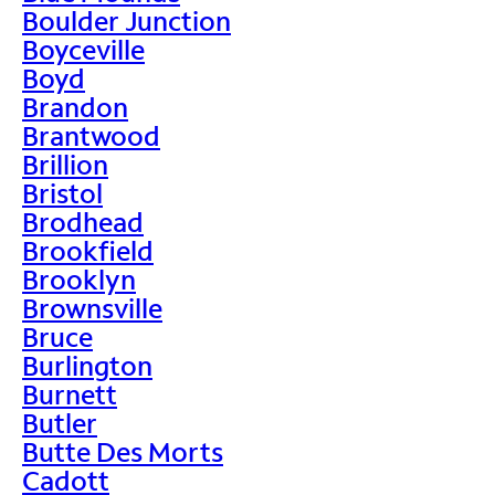
Boulder Junction
Boyceville
Boyd
Brandon
Brantwood
Brillion
Bristol
Brodhead
Brookfield
Brooklyn
Brownsville
Bruce
Burlington
Burnett
Butler
Butte Des Morts
Cadott