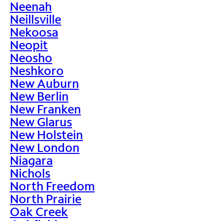
Neenah
Neillsville
Nekoosa
Neopit
Neosho
Neshkoro
New Auburn
New Berlin
New Franken
New Glarus
New Holstein
New London
Niagara
Nichols
North Freedom
North Prairie
Oak Creek