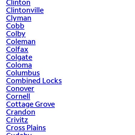
Clinton
Clintonville
Clyman
Cobb
Colby
Coleman
Colfax
Colgate
Coloma
Columbus
Combined Locks
Conover
Cornell
Cottage Grove
Crandon
Crivitz
Cross Plains