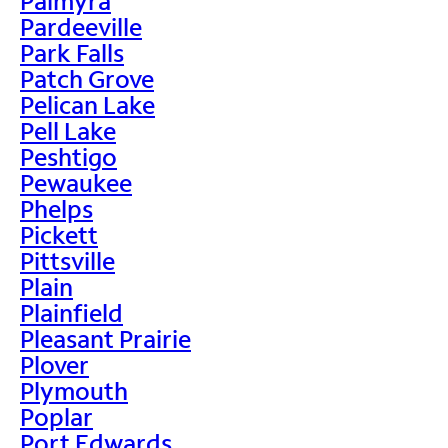
Palmyra
Pardeeville
Park Falls
Patch Grove
Pelican Lake
Pell Lake
Peshtigo
Pewaukee
Phelps
Pickett
Pittsville
Plain
Plainfield
Pleasant Prairie
Plover
Plymouth
Poplar
Port Edwards