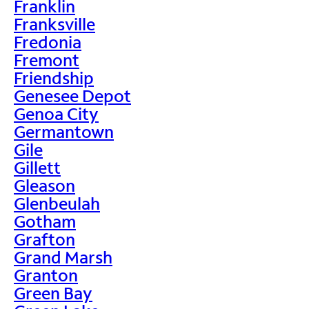
Franklin
Franksville
Fredonia
Fremont
Friendship
Genesee Depot
Genoa City
Germantown
Gile
Gillett
Gleason
Glenbeulah
Gotham
Grafton
Grand Marsh
Granton
Green Bay