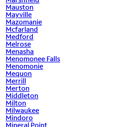
Mauston
Mayville
Mazomanie
Mcfarland
Medford
Melrose
Menasha
Menomonee Falls
Menomonie
Mequon
Merrill
Merton
Middleton
Milton
Milwaukee
Mindoro
Mineral Point