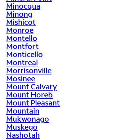
Minocqua
Minong
Mishicot
Monroe
Montello
Montfort
Monticello
Montreal
Morrisonville
Mosinee
Mount Calvary
Mount Horeb
Mount Pleasant
Mountain
Mukwonago
Muskego
Nashotah