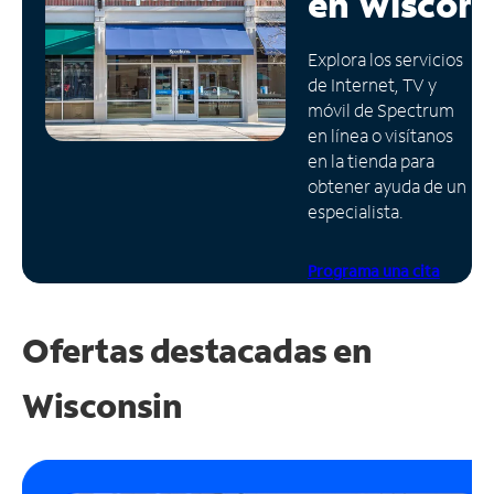
en
Wiscons
Administrar
Explora los servicios
cuenta
de Internet, TV y
Encuentra
móvil de Spectrum
una
en línea o visítanos
tienda
en la tienda para
obtener ayuda de un
especialista.
Programa una cita
Ofertas destacadas en
Wisconsin