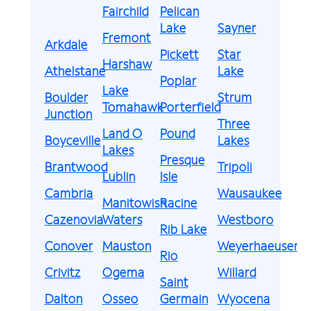
Fairchild
Pelican
Lake
Sayner
Fremont
Arkdale
Pickett
Star
Harshaw
Athelstane
Lake
Poplar
Lake
Boulder
Strum
Tomahawk
Porterfield
Junction
Three
Land O
Pound
Boyceville
Lakes
Lakes
Presque
Brantwood
Tripoli
Lublin
Isle
Cambria
Wausaukee
Manitowish
Racine
Cazenovia
Waters
Westboro
Rib Lake
Conover
Mauston
Weyerhaeuser
Rio
Crivitz
Ogema
Willard
Saint
Dalton
Osseo
Germain
Wyocena