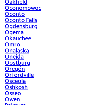
Oakfield
Oconomowoc
Oconto
Oconto Falls
Ogdensburg
Ogema
Okauchee
Omro
Onalaska
Oneida
Oostburg
Oregón
Orfordville
Osceola
Oshkosh
Osseo
Owen