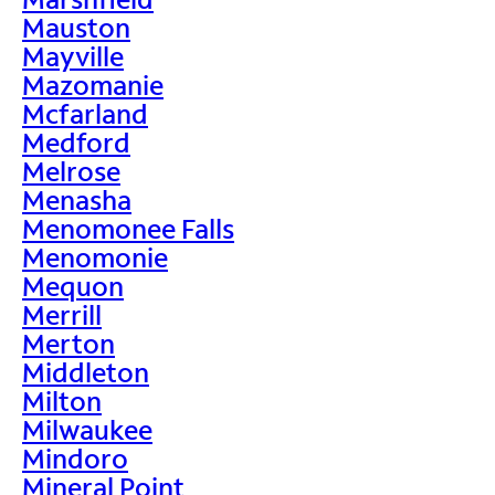
Mauston
Mayville
Mazomanie
Mcfarland
Medford
Melrose
Menasha
Menomonee Falls
Menomonie
Mequon
Merrill
Merton
Middleton
Milton
Milwaukee
Mindoro
Mineral Point