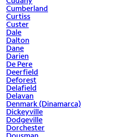
Cudahy
Cumberland
Curtiss
Custer
Dale
Dalton
Dane
Darien
De Pere
Deerfield
Deforest
Delafield
Delavan
Denmark (Dinamarca)
Dickeyville
Dodgeville
Dorchester
Dousman