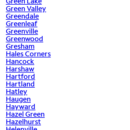
Green Lake
Green Valley
Greendale
Greenleaf
Greenville
Greenwood
Gresham
Hales Corners
Hancock
Harshaw
Hartford
Hartland
Hatley
Haugen
Hayward
Hazel Green
Hazelhurst
Helenville