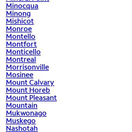
Minocqua
Minong
Mishicot
Monroe
Montello
Montfort
Monticello
Montreal
Morrisonville
Mosinee
Mount Calvary
Mount Horeb
Mount Pleasant
Mountain
Mukwonago
Muskego
Nashotah