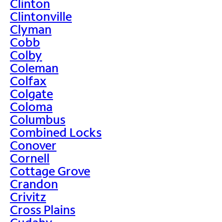
Clinton
Clintonville
Clyman
Cobb
Colby
Coleman
Colfax
Colgate
Coloma
Columbus
Combined Locks
Conover
Cornell
Cottage Grove
Crandon
Crivitz
Cross Plains