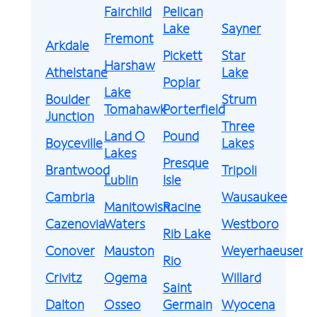
Fairchild
Pelican
Lake
Sayner
Fremont
Arkdale
Pickett
Star
Harshaw
Athelstane
Lake
Poplar
Lake
Boulder
Strum
Tomahawk
Porterfield
Junction
Three
Land O
Pound
Boyceville
Lakes
Lakes
Presque
Brantwood
Tripoli
Lublin
Isle
Cambria
Wausaukee
Manitowish
Racine
Cazenovia
Waters
Westboro
Rib Lake
Conover
Mauston
Weyerhaeuser
Rio
Crivitz
Ogema
Willard
Saint
Dalton
Osseo
Germain
Wyocena