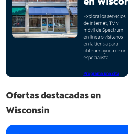
en
Wiscons
Administrar
Explora los servicios
cuenta
de Internet, TV y
Encuentra
móvil de Spectrum
una
en línea o visítanos
tienda
en la tienda para
obtener ayuda de un
especialista.
Programa una cita
Ofertas destacadas en
Wisconsin