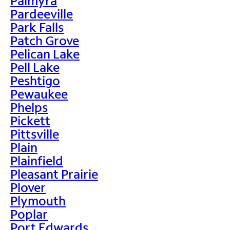
Palmyra
Pardeeville
Park Falls
Patch Grove
Pelican Lake
Pell Lake
Peshtigo
Pewaukee
Phelps
Pickett
Pittsville
Plain
Plainfield
Pleasant Prairie
Plover
Plymouth
Poplar
Port Edwards