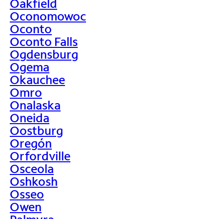
Oakfield
Oconomowoc
Oconto
Oconto Falls
Ogdensburg
Ogema
Okauchee
Omro
Onalaska
Oneida
Oostburg
Oregón
Orfordville
Osceola
Oshkosh
Osseo
Owen