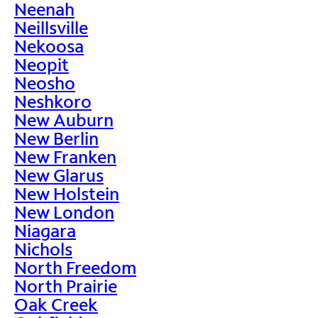
Neenah
Neillsville
Nekoosa
Neopit
Neosho
Neshkoro
New Auburn
New Berlin
New Franken
New Glarus
New Holstein
New London
Niagara
Nichols
North Freedom
North Prairie
Oak Creek