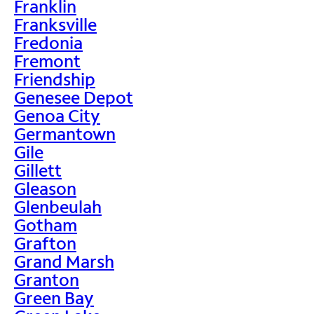
Franklin
Franksville
Fredonia
Fremont
Friendship
Genesee Depot
Genoa City
Germantown
Gile
Gillett
Gleason
Glenbeulah
Gotham
Grafton
Grand Marsh
Granton
Green Bay