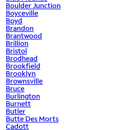
Boulder Junction
Boyceville
Boyd
Brandon
Brantwood
Brillion
Bristol
Brodhead
Brookfield
Brooklyn
Brownsville
Bruce
Burlington
Burnett
Butler
Butte Des Morts
Cadott