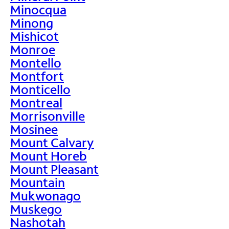
Minocqua
Minong
Mishicot
Monroe
Montello
Montfort
Monticello
Montreal
Morrisonville
Mosinee
Mount Calvary
Mount Horeb
Mount Pleasant
Mountain
Mukwonago
Muskego
Nashotah