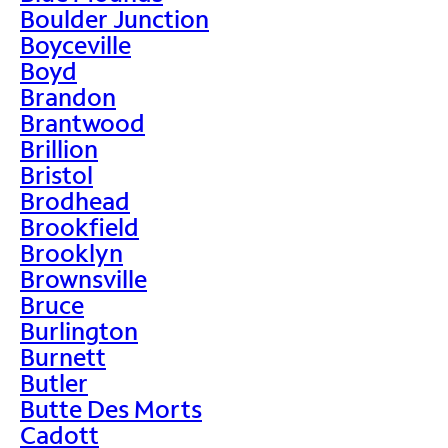
Boulder Junction
Boyceville
Boyd
Brandon
Brantwood
Brillion
Bristol
Brodhead
Brookfield
Brooklyn
Brownsville
Bruce
Burlington
Burnett
Butler
Butte Des Morts
Cadott