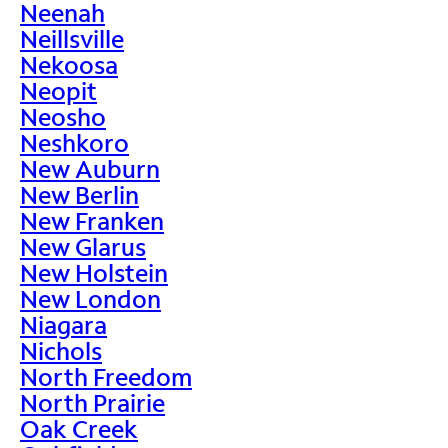
Neenah
Neillsville
Nekoosa
Neopit
Neosho
Neshkoro
New Auburn
New Berlin
New Franken
New Glarus
New Holstein
New London
Niagara
Nichols
North Freedom
North Prairie
Oak Creek