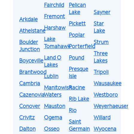
Fairchild
Pelican
Lake
Sayner
Fremont
Arkdale
Pickett
Star
Harshaw
Athelstane
Lake
Poplar
Lake
Boulder
Strum
Tomahawk
Porterfield
Junction
Three
Land O
Pound
Boyceville
Lakes
Lakes
Presque
Brantwood
Tripoli
Lublin
Isle
Cambria
Wausaukee
Manitowish
Racine
Cazenovia
Waters
Westboro
Rib Lake
Conover
Mauston
Weyerhaeuser
Rio
Crivitz
Ogema
Willard
Saint
Dalton
Osseo
Germain
Wyocena