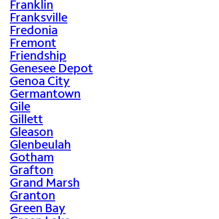
Franklin
Franksville
Fredonia
Fremont
Friendship
Genesee Depot
Genoa City
Germantown
Gile
Gillett
Gleason
Glenbeulah
Gotham
Grafton
Grand Marsh
Granton
Green Bay