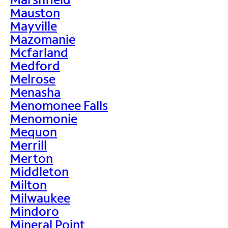
Mauston
Mayville
Mazomanie
Mcfarland
Medford
Melrose
Menasha
Menomonee Falls
Menomonie
Mequon
Merrill
Merton
Middleton
Milton
Milwaukee
Mindoro
Mineral Point