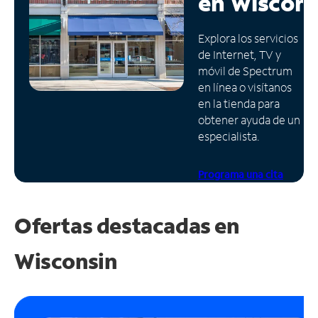
en
Wiscons
Administrar
Explora los servicios
cuenta
de Internet, TV y
Encuentra
móvil de Spectrum
una
en línea o visítanos
tienda
en la tienda para
obtener ayuda de un
especialista.
Programa una cita
Ofertas destacadas en
Wisconsin