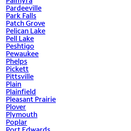
Palmyra
Pardeeville
Park Falls
Patch Grove
Pelican Lake
Pell Lake
Peshtigo
Pewaukee
Phelps
Pickett
Pittsville
Plain
Plainfield
Pleasant Prairie
Plover
Plymouth
Poplar
Port Edwards