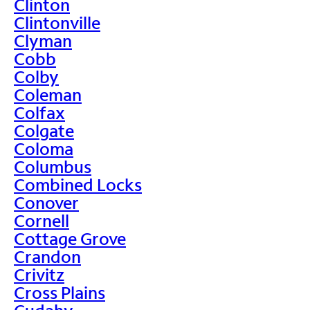
Clinton
Clintonville
Clyman
Cobb
Colby
Coleman
Colfax
Colgate
Coloma
Columbus
Combined Locks
Conover
Cornell
Cottage Grove
Crandon
Crivitz
Cross Plains