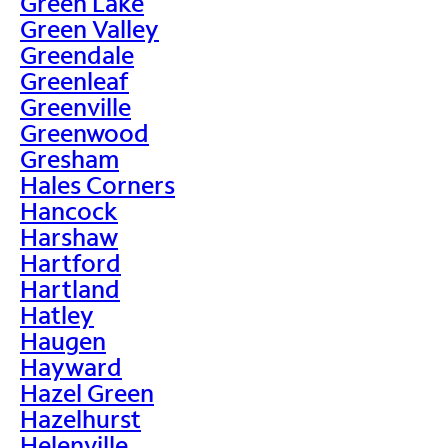
Green Lake
Green Valley
Greendale
Greenleaf
Greenville
Greenwood
Gresham
Hales Corners
Hancock
Harshaw
Hartford
Hartland
Hatley
Haugen
Hayward
Hazel Green
Hazelhurst
Helenville