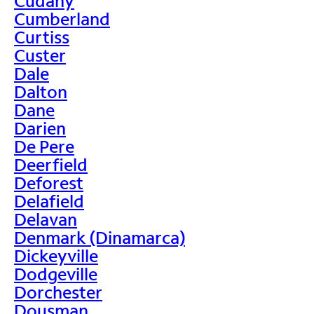
Cudahy
Cumberland
Curtiss
Custer
Dale
Dalton
Dane
Darien
De Pere
Deerfield
Deforest
Delafield
Delavan
Denmark (Dinamarca)
Dickeyville
Dodgeville
Dorchester
Dousman