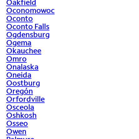
Oakfield
Oconomowoc
Oconto
Oconto Falls
Ogdensburg
Ogema
Okauchee
Omro
Onalaska
Oneida
Oostburg
Oregón
Orfordville
Osceola
Oshkosh
Osseo
Owen