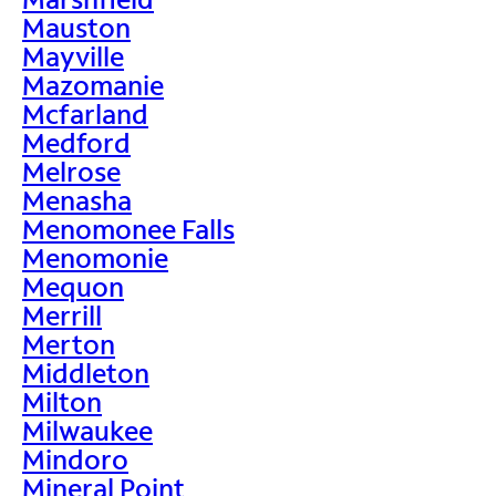
Mauston
Mayville
Mazomanie
Mcfarland
Medford
Melrose
Menasha
Menomonee Falls
Menomonie
Mequon
Merrill
Merton
Middleton
Milton
Milwaukee
Mindoro
Mineral Point