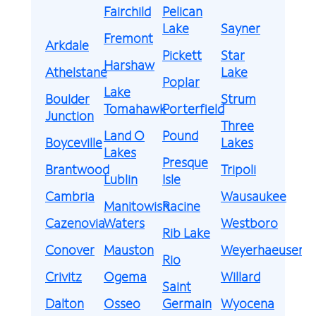
Fairchild
Pelican
Lake
Sayner
Fremont
Arkdale
Pickett
Star
Harshaw
Athelstane
Lake
Poplar
Lake
Boulder
Strum
Tomahawk
Porterfield
Junction
Three
Land O
Pound
Boyceville
Lakes
Lakes
Presque
Brantwood
Tripoli
Lublin
Isle
Cambria
Wausaukee
Manitowish
Racine
Cazenovia
Waters
Westboro
Rib Lake
Conover
Mauston
Weyerhaeuser
Rio
Crivitz
Ogema
Willard
Saint
Dalton
Osseo
Germain
Wyocena