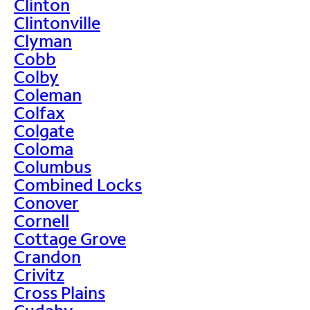
Clinton
Clintonville
Clyman
Cobb
Colby
Coleman
Colfax
Colgate
Coloma
Columbus
Combined Locks
Conover
Cornell
Cottage Grove
Crandon
Crivitz
Cross Plains