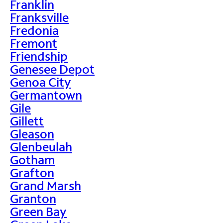
Franklin
Franksville
Fredonia
Fremont
Friendship
Genesee Depot
Genoa City
Germantown
Gile
Gillett
Gleason
Glenbeulah
Gotham
Grafton
Grand Marsh
Granton
Green Bay