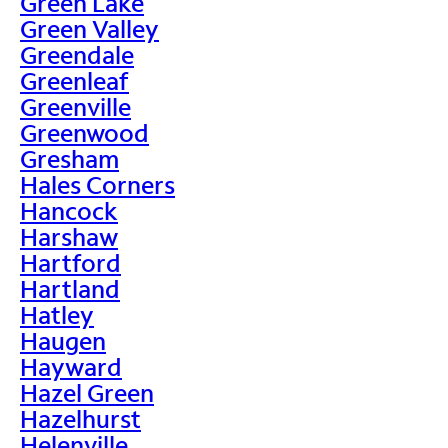
Green Lake
Green Valley
Greendale
Greenleaf
Greenville
Greenwood
Gresham
Hales Corners
Hancock
Harshaw
Hartford
Hartland
Hatley
Haugen
Hayward
Hazel Green
Hazelhurst
Helenville