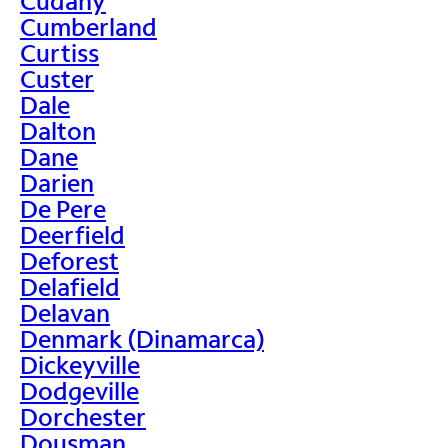
Cudahy
Cumberland
Curtiss
Custer
Dale
Dalton
Dane
Darien
De Pere
Deerfield
Deforest
Delafield
Delavan
Denmark (Dinamarca)
Dickeyville
Dodgeville
Dorchester
Dousman