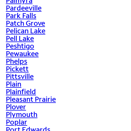
Palmyra
Pardeeville
Park Falls
Patch Grove
Pelican Lake
Pell Lake
Peshtigo
Pewaukee
Phelps
Pickett
Pittsville
Plain
Plainfield
Pleasant Prairie
Plover
Plymouth
Poplar
Port Edwards