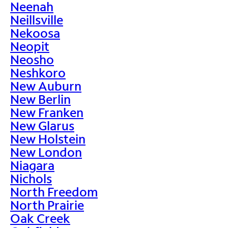
Neenah
Neillsville
Nekoosa
Neopit
Neosho
Neshkoro
New Auburn
New Berlin
New Franken
New Glarus
New Holstein
New London
Niagara
Nichols
North Freedom
North Prairie
Oak Creek