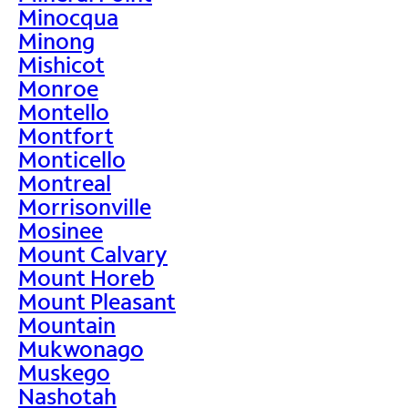
Minocqua
Minong
Mishicot
Monroe
Montello
Montfort
Monticello
Montreal
Morrisonville
Mosinee
Mount Calvary
Mount Horeb
Mount Pleasant
Mountain
Mukwonago
Muskego
Nashotah