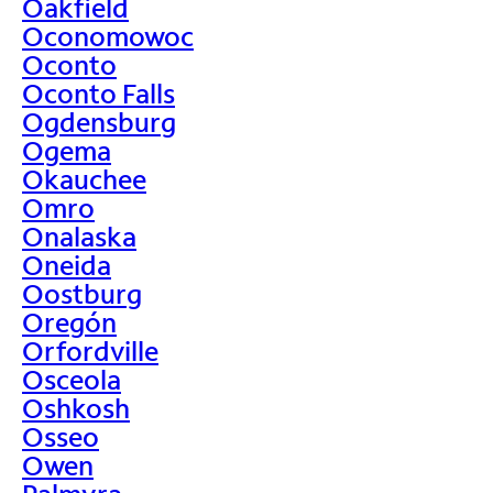
Oakfield
Oconomowoc
Oconto
Oconto Falls
Ogdensburg
Ogema
Okauchee
Omro
Onalaska
Oneida
Oostburg
Oregón
Orfordville
Osceola
Oshkosh
Osseo
Owen