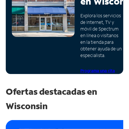
en
Wiscons
Administrar
Explora los servicios
cuenta
de Internet, TV y
Encuentra
móvil de Spectrum
una
en línea o visítanos
tienda
en la tienda para
obtener ayuda de un
especialista.
Programa una cita
Ofertas destacadas en
Wisconsin