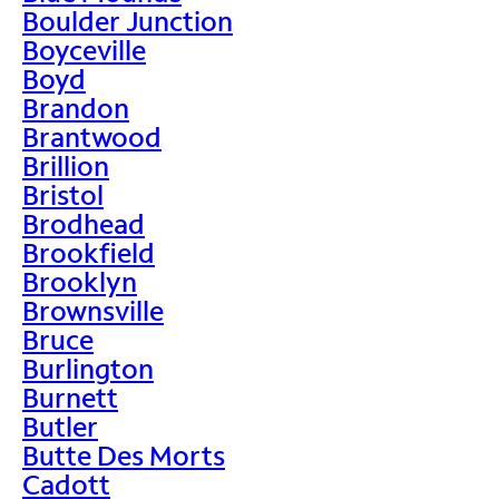
Boulder Junction
Boyceville
Boyd
Brandon
Brantwood
Brillion
Bristol
Brodhead
Brookfield
Brooklyn
Brownsville
Bruce
Burlington
Burnett
Butler
Butte Des Morts
Cadott