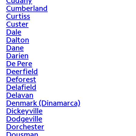
Cudahy
Cumberland
Curtiss
Custer
Dale
Dalton
Dane
Darien
De Pere
Deerfield
Deforest
Delafield
Delavan
Denmark (Dinamarca)
Dickeyville
Dodgeville
Dorchester
Dousman