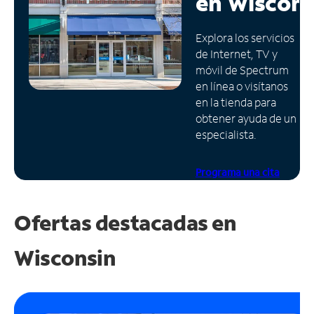
en
Wiscons
Administrar
Explora los servicios
cuenta
de Internet, TV y
Encuentra
móvil de Spectrum
una
en línea o visítanos
tienda
en la tienda para
obtener ayuda de un
especialista.
Programa una cita
Ofertas destacadas en
Wisconsin