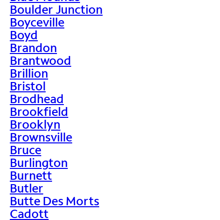
Boulder Junction
Boyceville
Boyd
Brandon
Brantwood
Brillion
Bristol
Brodhead
Brookfield
Brooklyn
Brownsville
Bruce
Burlington
Burnett
Butler
Butte Des Morts
Cadott