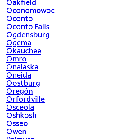
Oakfield
Oconomowoc
Oconto
Oconto Falls
Ogdensburg
Ogema
Okauchee
Omro
Onalaska
Oneida
Oostburg
Oregón
Orfordville
Osceola
Oshkosh
Osseo
Owen