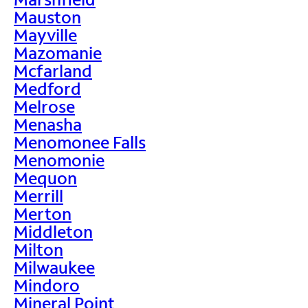
Mauston
Mayville
Mazomanie
Mcfarland
Medford
Melrose
Menasha
Menomonee Falls
Menomonie
Mequon
Merrill
Merton
Middleton
Milton
Milwaukee
Mindoro
Mineral Point