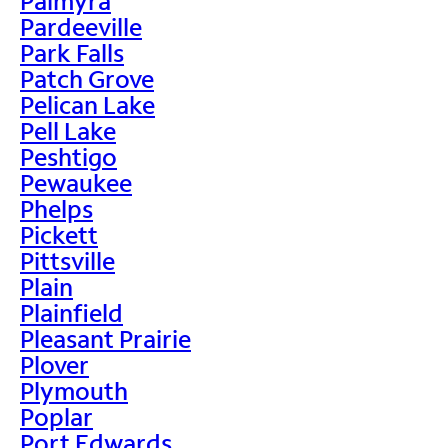
Palmyra
Pardeeville
Park Falls
Patch Grove
Pelican Lake
Pell Lake
Peshtigo
Pewaukee
Phelps
Pickett
Pittsville
Plain
Plainfield
Pleasant Prairie
Plover
Plymouth
Poplar
Port Edwards