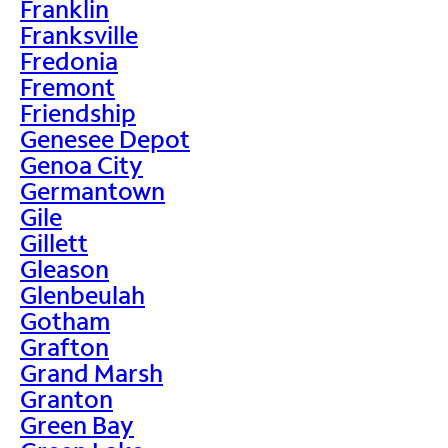
Franklin
Franksville
Fredonia
Fremont
Friendship
Genesee Depot
Genoa City
Germantown
Gile
Gillett
Gleason
Glenbeulah
Gotham
Grafton
Grand Marsh
Granton
Green Bay