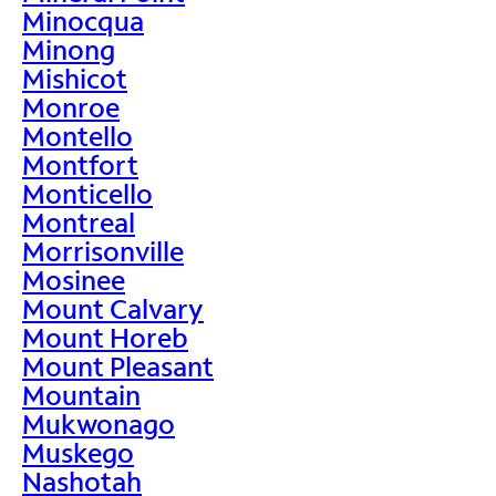
Minocqua
Minong
Mishicot
Monroe
Montello
Montfort
Monticello
Montreal
Morrisonville
Mosinee
Mount Calvary
Mount Horeb
Mount Pleasant
Mountain
Mukwonago
Muskego
Nashotah