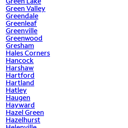
Green Lake
Green Valley
Greendale
Greenleaf
Greenville
Greenwood
Gresham
Hales Corners
Hancock
Harshaw
Hartford
Hartland
Hatley
Haugen
Hayward
Hazel Green
Hazelhurst
Helenville