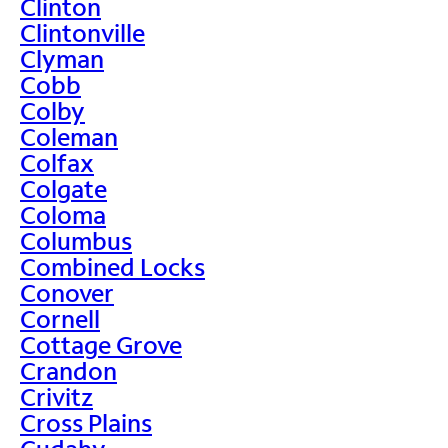
Clinton
Clintonville
Clyman
Cobb
Colby
Coleman
Colfax
Colgate
Coloma
Columbus
Combined Locks
Conover
Cornell
Cottage Grove
Crandon
Crivitz
Cross Plains