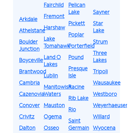
Fairchild
Pelican
Lake
Sayner
Fremont
Arkdale
Pickett
Star
Harshaw
Athelstane
Lake
Poplar
Lake
Boulder
Strum
Tomahawk
Porterfield
Junction
Three
Land O
Pound
Boyceville
Lakes
Lakes
Presque
Brantwood
Tripoli
Lublin
Isle
Cambria
Wausaukee
Manitowish
Racine
Cazenovia
Waters
Westboro
Rib Lake
Conover
Mauston
Weyerhaeuser
Rio
Crivitz
Ogema
Willard
Saint
Dalton
Osseo
Germain
Wyocena