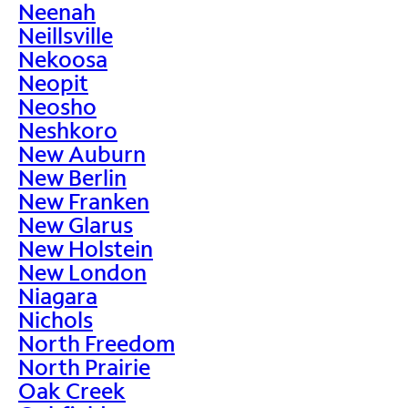
Neenah
Neillsville
Nekoosa
Neopit
Neosho
Neshkoro
New Auburn
New Berlin
New Franken
New Glarus
New Holstein
New London
Niagara
Nichols
North Freedom
North Prairie
Oak Creek