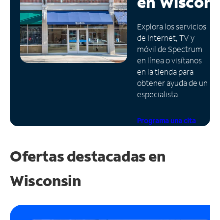
en
Wiscons
Administrar
Explora los servicios
cuenta
de Internet, TV y
Encuentra
móvil de Spectrum
una
en línea o visítanos
tienda
en la tienda para
obtener ayuda de un
especialista.
Programa una cita
Ofertas destacadas en
Wisconsin