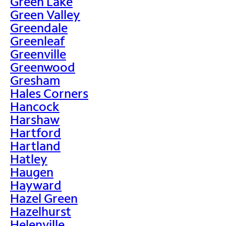
Green Lake
Green Valley
Greendale
Greenleaf
Greenville
Greenwood
Gresham
Hales Corners
Hancock
Harshaw
Hartford
Hartland
Hatley
Haugen
Hayward
Hazel Green
Hazelhurst
Helenville