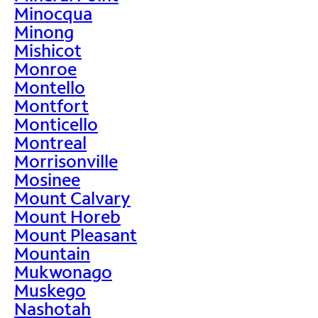
Minocqua
Minong
Mishicot
Monroe
Montello
Montfort
Monticello
Montreal
Morrisonville
Mosinee
Mount Calvary
Mount Horeb
Mount Pleasant
Mountain
Mukwonago
Muskego
Nashotah