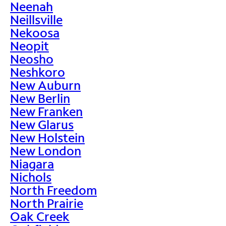
Neenah
Neillsville
Nekoosa
Neopit
Neosho
Neshkoro
New Auburn
New Berlin
New Franken
New Glarus
New Holstein
New London
Niagara
Nichols
North Freedom
North Prairie
Oak Creek