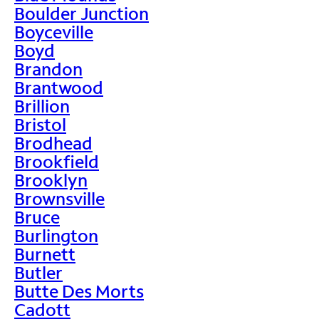
Boulder Junction
Boyceville
Boyd
Brandon
Brantwood
Brillion
Bristol
Brodhead
Brookfield
Brooklyn
Brownsville
Bruce
Burlington
Burnett
Butler
Butte Des Morts
Cadott