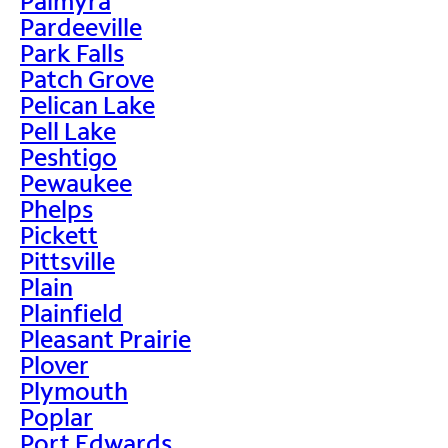
Palmyra
Pardeeville
Park Falls
Patch Grove
Pelican Lake
Pell Lake
Peshtigo
Pewaukee
Phelps
Pickett
Pittsville
Plain
Plainfield
Pleasant Prairie
Plover
Plymouth
Poplar
Port Edwards