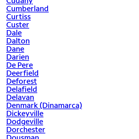
Cudahy
Cumberland
Curtiss
Custer
Dale
Dalton
Dane
Darien
De Pere
Deerfield
Deforest
Delafield
Delavan
Denmark (Dinamarca)
Dickeyville
Dodgeville
Dorchester
Dousman