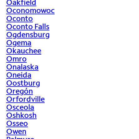
Oakfield
Oconomowoc
Oconto
Oconto Falls
Ogdensburg
Ogema
Okauchee
Omro
Onalaska
Oneida
Oostburg
Oregón
Orfordville
Osceola
Oshkosh
Osseo
Owen