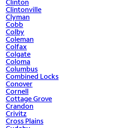
Clinton
Clintonville
Clyman
Cobb
Colby
Coleman
Colfax
Colgate
Coloma
Columbus
Combined Locks
Conover
Cornell
Cottage Grove
Crandon
Crivitz
Cross Plains