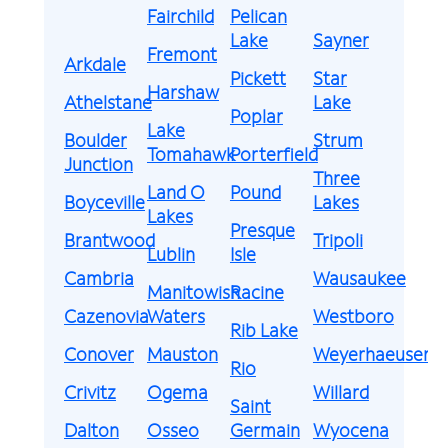
Fairchild
Pelican
Lake
Sayner
Fremont
Arkdale
Pickett
Star
Harshaw
Athelstane
Lake
Poplar
Lake
Boulder
Strum
Tomahawk
Porterfield
Junction
Three
Land O
Pound
Boyceville
Lakes
Lakes
Presque
Brantwood
Tripoli
Lublin
Isle
Cambria
Wausaukee
Manitowish
Racine
Cazenovia
Waters
Westboro
Rib Lake
Conover
Mauston
Weyerhaeuser
Rio
Crivitz
Ogema
Willard
Saint
Dalton
Osseo
Germain
Wyocena