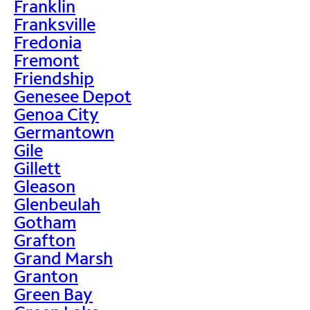
Franklin
Franksville
Fredonia
Fremont
Friendship
Genesee Depot
Genoa City
Germantown
Gile
Gillett
Gleason
Glenbeulah
Gotham
Grafton
Grand Marsh
Granton
Green Bay