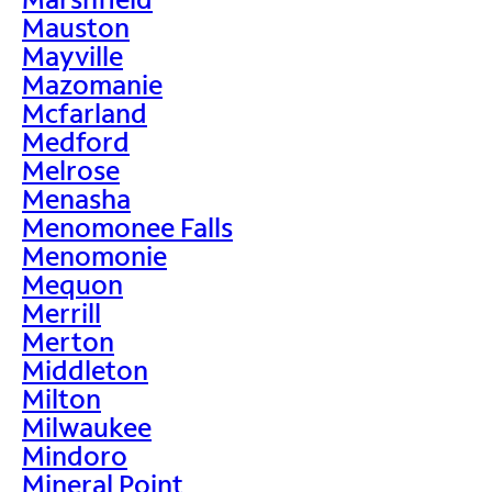
Mauston
Mayville
Mazomanie
Mcfarland
Medford
Melrose
Menasha
Menomonee Falls
Menomonie
Mequon
Merrill
Merton
Middleton
Milton
Milwaukee
Mindoro
Mineral Point