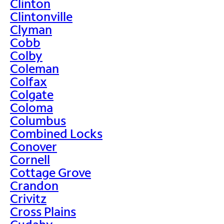
Clinton
Clintonville
Clyman
Cobb
Colby
Coleman
Colfax
Colgate
Coloma
Columbus
Combined Locks
Conover
Cornell
Cottage Grove
Crandon
Crivitz
Cross Plains