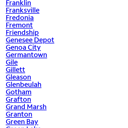
Franklin
Franksville
Fredonia
Fremont
Friendship
Genesee Depot
Genoa City
Germantown
Gile
Gillett
Gleason
Glenbeulah
Gotham
Grafton
Grand Marsh
Granton
Green Bay