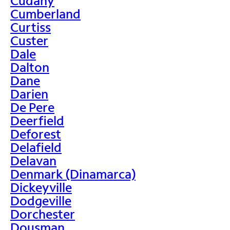
Cudahy
Cumberland
Curtiss
Custer
Dale
Dalton
Dane
Darien
De Pere
Deerfield
Deforest
Delafield
Delavan
Denmark (Dinamarca)
Dickeyville
Dodgeville
Dorchester
Dousman