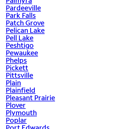
Palmyra
Pardeeville
Park Falls
Patch Grove
Pelican Lake
Pell Lake
Peshtigo
Pewaukee
Phelps
Pickett
Pittsville
Plain
Plainfield
Pleasant Prairie
Plover
Plymouth
Poplar
Port Edwards