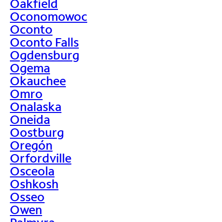
Oakfield
Oconomowoc
Oconto
Oconto Falls
Ogdensburg
Ogema
Okauchee
Omro
Onalaska
Oneida
Oostburg
Oregón
Orfordville
Osceola
Oshkosh
Osseo
Owen