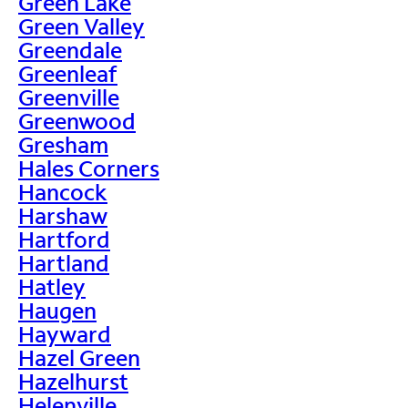
Green Lake
Green Valley
Greendale
Greenleaf
Greenville
Greenwood
Gresham
Hales Corners
Hancock
Harshaw
Hartford
Hartland
Hatley
Haugen
Hayward
Hazel Green
Hazelhurst
Helenville