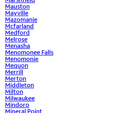
Mauston
Mayville
Mazomanie
Mcfarland
Medford
Melrose
Menasha
Menomonee Falls
Menomonie
Mequon
Merrill
Merton
Middleton
Milton
Milwaukee
Mindoro
Mineral Point