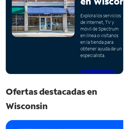
en
Wiscons
Administrar
Explora los servicios
cuenta
de Internet, TV y
Encuentra
móvil de Spectrum
una
en línea o visítanos
tienda
en la tienda para
obtener ayuda de un
especialista.
Programa una cita
Ofertas destacadas en
Wisconsin