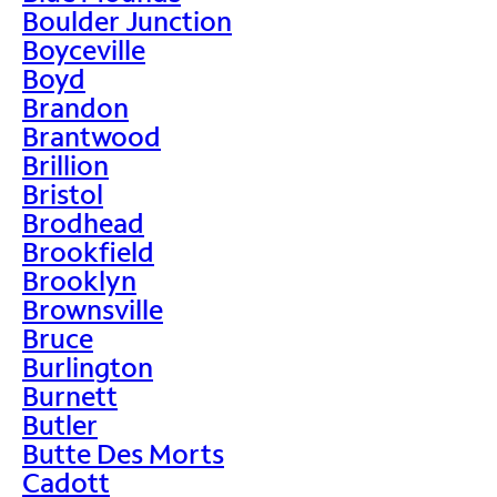
Boulder Junction
Boyceville
Boyd
Brandon
Brantwood
Brillion
Bristol
Brodhead
Brookfield
Brooklyn
Brownsville
Bruce
Burlington
Burnett
Butler
Butte Des Morts
Cadott