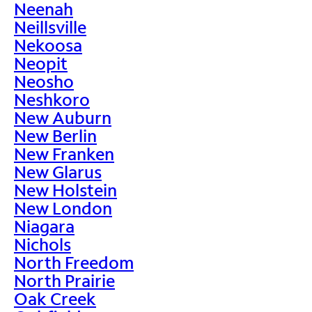
Neenah
Neillsville
Nekoosa
Neopit
Neosho
Neshkoro
New Auburn
New Berlin
New Franken
New Glarus
New Holstein
New London
Niagara
Nichols
North Freedom
North Prairie
Oak Creek