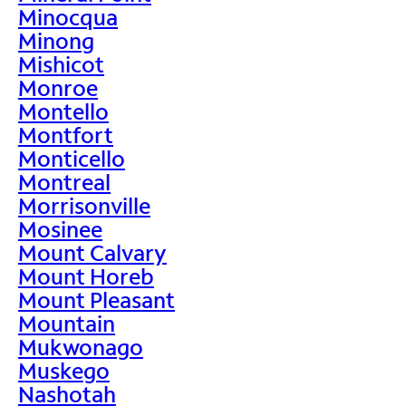
Minocqua
Minong
Mishicot
Monroe
Montello
Montfort
Monticello
Montreal
Morrisonville
Mosinee
Mount Calvary
Mount Horeb
Mount Pleasant
Mountain
Mukwonago
Muskego
Nashotah