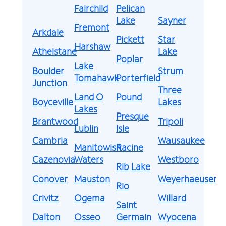
Fairchild
Pelican
Lake
Sayner
Fremont
Arkdale
Pickett
Star
Harshaw
Athelstane
Lake
Poplar
Lake
Boulder
Strum
Tomahawk
Porterfield
Junction
Three
Land O
Pound
Boyceville
Lakes
Lakes
Presque
Brantwood
Tripoli
Lublin
Isle
Cambria
Wausaukee
Manitowish
Racine
Cazenovia
Waters
Westboro
Rib Lake
Conover
Mauston
Weyerhaeuser
Rio
Crivitz
Ogema
Willard
Saint
Dalton
Osseo
Germain
Wyocena