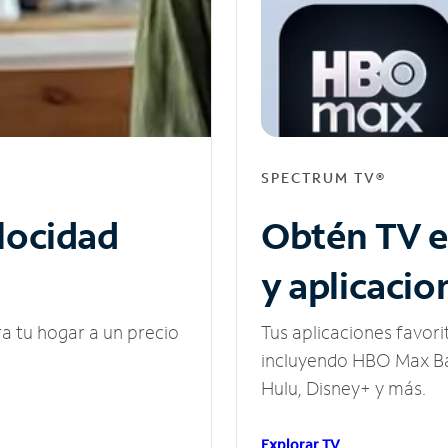
SPECTRUM TV®
elocidad
Obtén TV e
y aplicacio
ra tu hogar a un precio
Tus aplicaciones favori
incluyendo HBO Max Ba
Hulu, Disney+ y más.
Explorar TV