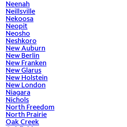
Neenah
Neillsville
Nekoosa
Neopit
Neosho
Neshkoro
New Auburn
New Berlin
New Franken
New Glarus
New Holstein
New London
Niagara
Nichols
North Freedom
North Prairie
Oak Creek