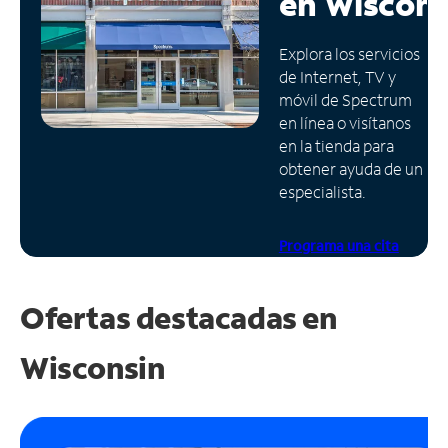
en
Wiscons
Administrar
Explora los servicios
cuenta
de Internet, TV y
Encuentra
móvil de Spectrum
una
en línea o visítanos
tienda
en la tienda para
obtener ayuda de un
especialista.
Programa una cita
Ofertas destacadas en
Wisconsin