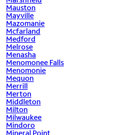
Mauston
Mayville
Mazomanie
Mcfarland
Medford
Melrose
Menasha
Menomonee Falls
Menomonie
Mequon
Merrill
Merton
Middleton
Milton
Milwaukee
Mindoro
Mineral Point