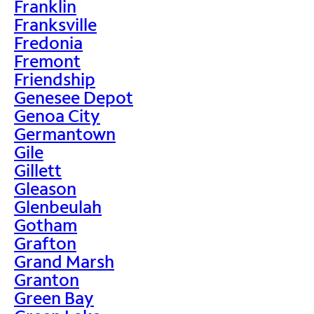
Franklin
Franksville
Fredonia
Fremont
Friendship
Genesee Depot
Genoa City
Germantown
Gile
Gillett
Gleason
Glenbeulah
Gotham
Grafton
Grand Marsh
Granton
Green Bay