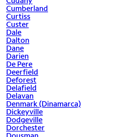
Cudahy
Cumberland
Curtiss
Custer
Dale
Dalton
Dane
Darien
De Pere
Deerfield
Deforest
Delafield
Delavan
Denmark (Dinamarca)
Dickeyville
Dodgeville
Dorchester
Dousman