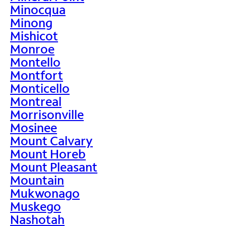
Minocqua
Minong
Mishicot
Monroe
Montello
Montfort
Monticello
Montreal
Morrisonville
Mosinee
Mount Calvary
Mount Horeb
Mount Pleasant
Mountain
Mukwonago
Muskego
Nashotah