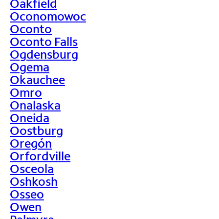
Oakfield
Oconomowoc
Oconto
Oconto Falls
Ogdensburg
Ogema
Okauchee
Omro
Onalaska
Oneida
Oostburg
Oregón
Orfordville
Osceola
Oshkosh
Osseo
Owen