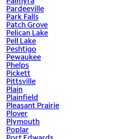
Palmyra
Pardeeville
Park Falls
Patch Grove
Pelican Lake
Pell Lake
Peshtigo
Pewaukee
Phelps
Pickett
Pittsville
Plain
Plainfield
Pleasant Prairie
Plover
Plymouth
Poplar
Port Edwards