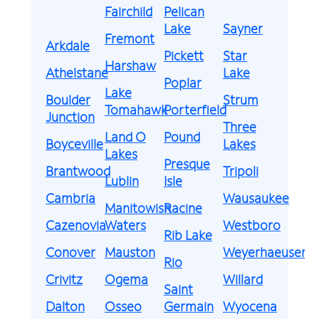
Fairchild
Pelican
Lake
Sayner
Fremont
Arkdale
Pickett
Star
Harshaw
Athelstane
Lake
Poplar
Lake
Boulder
Strum
Tomahawk
Porterfield
Junction
Three
Land O
Pound
Boyceville
Lakes
Lakes
Presque
Brantwood
Tripoli
Lublin
Isle
Cambria
Wausaukee
Manitowish
Racine
Cazenovia
Waters
Westboro
Rib Lake
Conover
Mauston
Weyerhaeuser
Rio
Crivitz
Ogema
Willard
Saint
Dalton
Osseo
Germain
Wyocena