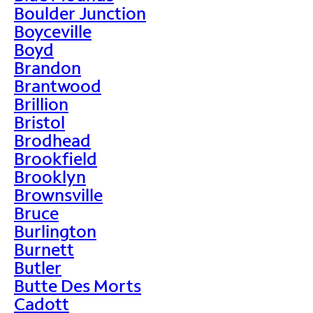
Boulder Junction
Boyceville
Boyd
Brandon
Brantwood
Brillion
Bristol
Brodhead
Brookfield
Brooklyn
Brownsville
Bruce
Burlington
Burnett
Butler
Butte Des Morts
Cadott