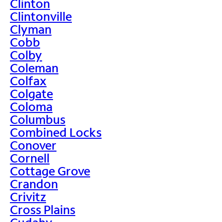
Clinton
Clintonville
Clyman
Cobb
Colby
Coleman
Colfax
Colgate
Coloma
Columbus
Combined Locks
Conover
Cornell
Cottage Grove
Crandon
Crivitz
Cross Plains