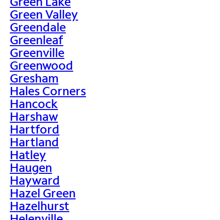
Green Lake
Green Valley
Greendale
Greenleaf
Greenville
Greenwood
Gresham
Hales Corners
Hancock
Harshaw
Hartford
Hartland
Hatley
Haugen
Hayward
Hazel Green
Hazelhurst
Helenville