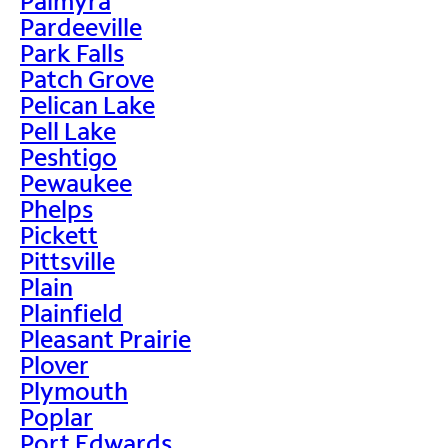
Palmyra
Pardeeville
Park Falls
Patch Grove
Pelican Lake
Pell Lake
Peshtigo
Pewaukee
Phelps
Pickett
Pittsville
Plain
Plainfield
Pleasant Prairie
Plover
Plymouth
Poplar
Port Edwards