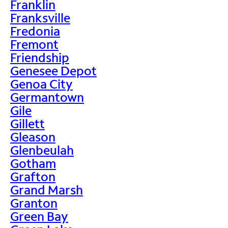
Franklin
Franksville
Fredonia
Fremont
Friendship
Genesee Depot
Genoa City
Germantown
Gile
Gillett
Gleason
Glenbeulah
Gotham
Grafton
Grand Marsh
Granton
Green Bay