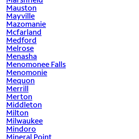
Mauston
Mayville
Mazomanie
Mcfarland
Medford
Melrose
Menasha
Menomonee Falls
Menomonie
Mequon
Merrill
Merton
Middleton
Milton
Milwaukee
Mindoro
Mineral Point