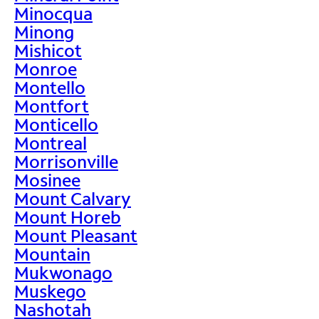
Minocqua
Minong
Mishicot
Monroe
Montello
Montfort
Monticello
Montreal
Morrisonville
Mosinee
Mount Calvary
Mount Horeb
Mount Pleasant
Mountain
Mukwonago
Muskego
Nashotah