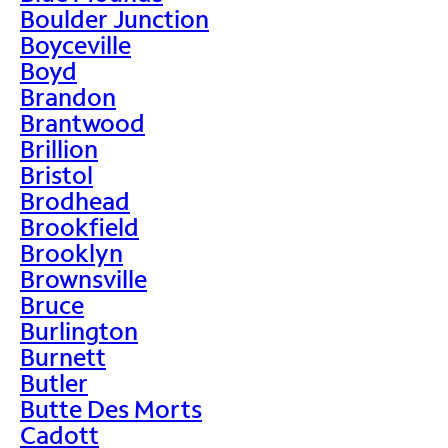
Boulder Junction
Boyceville
Boyd
Brandon
Brantwood
Brillion
Bristol
Brodhead
Brookfield
Brooklyn
Brownsville
Bruce
Burlington
Burnett
Butler
Butte Des Morts
Cadott