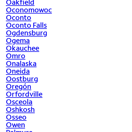
Oakfield
Oconomowoc
Oconto
Oconto Falls
Ogdensburg
Ogema
Okauchee
Omro
Onalaska
Oneida
Oostburg
Oregón
Orfordville
Osceola
Oshkosh
Osseo
Owen