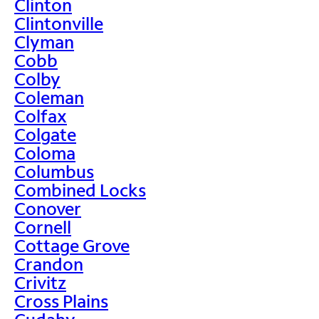
Clinton
Clintonville
Clyman
Cobb
Colby
Coleman
Colfax
Colgate
Coloma
Columbus
Combined Locks
Conover
Cornell
Cottage Grove
Crandon
Crivitz
Cross Plains