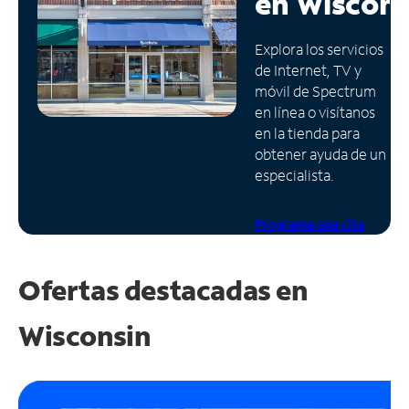
en
Wiscons
Administrar
Explora los servicios
cuenta
de Internet, TV y
Encuentra
móvil de Spectrum
una
en línea o visítanos
tienda
en la tienda para
obtener ayuda de un
especialista.
Programa una cita
Ofertas destacadas en
Wisconsin