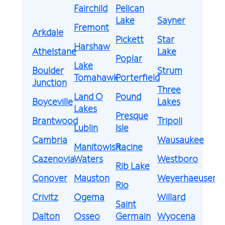
Fairchild
Pelican
Lake
Sayner
Fremont
Arkdale
Pickett
Star
Harshaw
Athelstane
Lake
Poplar
Lake
Boulder
Strum
Tomahawk
Porterfield
Junction
Three
Land O
Pound
Boyceville
Lakes
Lakes
Presque
Brantwood
Tripoli
Lublin
Isle
Cambria
Wausaukee
Manitowish
Racine
Cazenovia
Waters
Westboro
Rib Lake
Conover
Mauston
Weyerhaeuser
Rio
Crivitz
Ogema
Willard
Saint
Dalton
Osseo
Germain
Wyocena