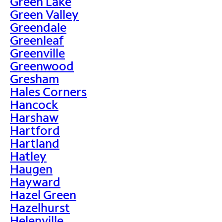
Green Lake
Green Valley
Greendale
Greenleaf
Greenville
Greenwood
Gresham
Hales Corners
Hancock
Harshaw
Hartford
Hartland
Hatley
Haugen
Hayward
Hazel Green
Hazelhurst
Helenville