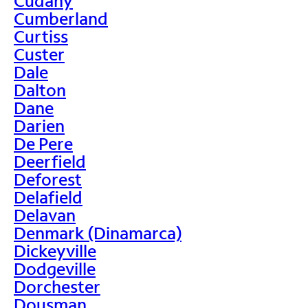
Cudahy
Cumberland
Curtiss
Custer
Dale
Dalton
Dane
Darien
De Pere
Deerfield
Deforest
Delafield
Delavan
Denmark (Dinamarca)
Dickeyville
Dodgeville
Dorchester
Dousman