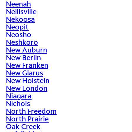
Neenah
Neillsville
Nekoosa
Neopit
Neosho
Neshkoro
New Auburn
New Berlin
New Franken
New Glarus
New Holstein
New London
Niagara
Nichols
North Freedom
North Prairie
Oak Creek