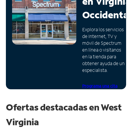
en
Virginia
Administrar
Occidental
cuenta
Encuentra
Explora los servicios
una
de Internet, TV y
tienda
móvil de Spectrum
en línea o visítanos
en la tienda para
obtener ayuda de un
especialista.
Programa una cita
Ofertas destacadas en
West
Virginia