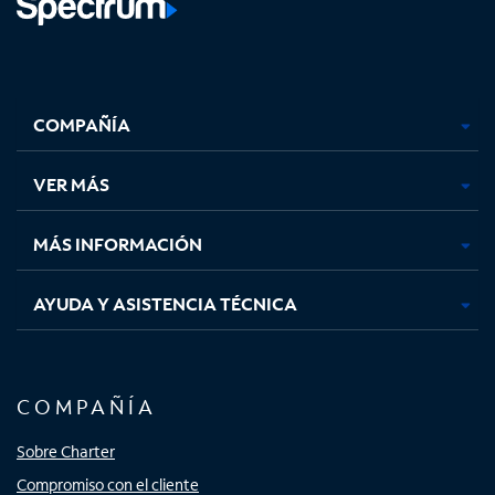
Facebook,
Instagram,
Youtube,
X,
se
se
se
se
COMPAÑÍA
abre
abre
abre
abre
en
en
en
en
una
una
una
una
VER MÁS
pestaña
pestaña
pestaña
pestaña
nueva
nueva
nueva
nueva
MÁS INFORMACIÓN
AYUDA Y ASISTENCIA TÉCNICA
COMPAÑÍA
Sobre Charter
Compromiso con el cliente