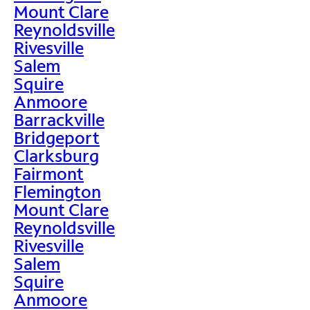
Mount Clare
Reynoldsville
Rivesville
Salem
Squire
Anmoore
Barrackville
Bridgeport
Clarksburg
Fairmont
Flemington
Mount Clare
Reynoldsville
Rivesville
Salem
Squire
Anmoore