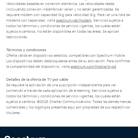
Velocidades basadas en conexión alámbrica. Las velocidades reales
(incluyendo conexión inalámbrica) varían y no están garantizadas. Se
requiere módem con capacidad Gig para velocidad Gig. Para ver una lista de
módems con capacidad, visita
spectrum.net/modem
. Servicios sujetos a
todos los términos y condiciones de servicio vigentes, los cuales están
sujetos a cambios. No están disponibles en todas las áreas. Se aplican
restricciones.
Términos y condiciones
Oferta válida en dispositivos selectos, compatibles con Spectrum Mobile.
Los dispositivos deben desbloquearse antes de su activación. Para confirmar
la compatibilidad del dispositivo, visita
spectrum.com/mobile/byod
.
Detalles de la oferta de TV por cable
Se requiere la activación de una suscripción independiente para ver
contenido a través de cada aplicación de streaming. Servicios sujetos a
todos los términos y condiciones de servicio vigentes, los cuales están
sujetos a cambios. ©2025 Charter Communications. Todas las demás marcas
comerciales y los logotipos presentes aquí son propiedad de sus respectivos
titulares.