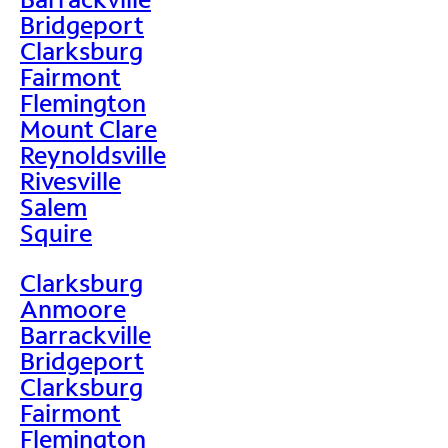
Bridgeport
Clarksburg
Fairmont
Flemington
Mount Clare
Reynoldsville
Rivesville
Salem
Squire
Clarksburg
Anmoore
Barrackville
Bridgeport
Clarksburg
Fairmont
Flemington