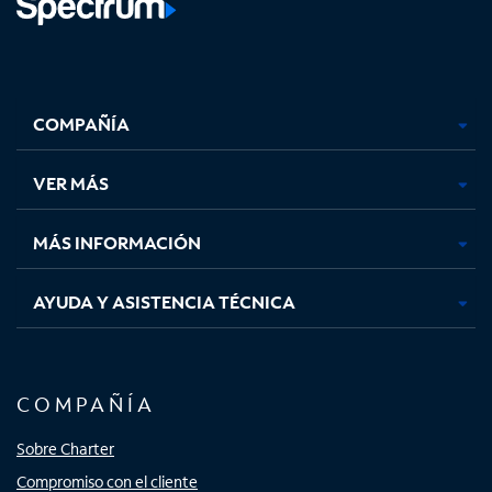
Facebook,
Instagram,
Youtube,
X,
se
se
se
se
COMPAÑÍA
abre
abre
abre
abre
en
en
en
en
una
una
una
una
VER MÁS
pestaña
pestaña
pestaña
pestaña
nueva
nueva
nueva
nueva
MÁS INFORMACIÓN
AYUDA Y ASISTENCIA TÉCNICA
COMPAÑÍA
Sobre Charter
Compromiso con el cliente