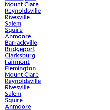
Mount Clare
Reynoldsville
Rivesville
Salem
Squire
Anmoore
Barrackville
Bridgeport
Clarksburg
Fairmont
Flemington
Mount Clare
Reynoldsville
Rivesville
Salem
Squire
Anmoore