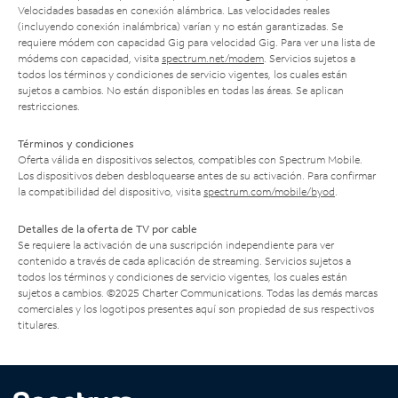
Velocidades basadas en conexión alámbrica. Las velocidades reales
(incluyendo conexión inalámbrica) varían y no están garantizadas. Se
requiere módem con capacidad Gig para velocidad Gig. Para ver una lista de
módems con capacidad, visita
spectrum.net/modem
. Servicios sujetos a
todos los términos y condiciones de servicio vigentes, los cuales están
sujetos a cambios. No están disponibles en todas las áreas. Se aplican
restricciones.
Términos y condiciones
Oferta válida en dispositivos selectos, compatibles con Spectrum Mobile.
Los dispositivos deben desbloquearse antes de su activación. Para confirmar
la compatibilidad del dispositivo, visita
spectrum.com/mobile/byod
.
Detalles de la oferta de TV por cable
Se requiere la activación de una suscripción independiente para ver
contenido a través de cada aplicación de streaming. Servicios sujetos a
todos los términos y condiciones de servicio vigentes, los cuales están
sujetos a cambios. ©2025 Charter Communications. Todas las demás marcas
comerciales y los logotipos presentes aquí son propiedad de sus respectivos
titulares.