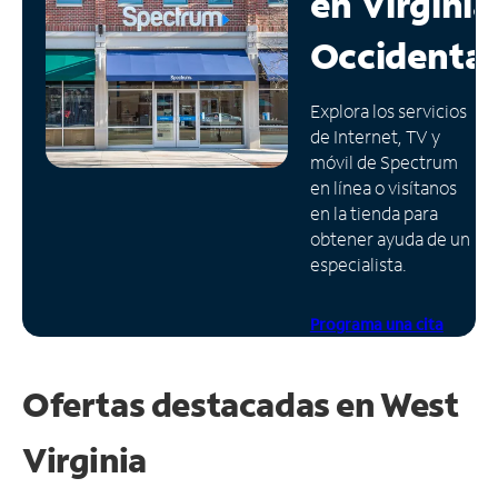
en
Virginia
Administrar
Occidental
cuenta
Encuentra
Explora los servicios
una
de Internet, TV y
tienda
móvil de Spectrum
en línea o visítanos
en la tienda para
obtener ayuda de un
especialista.
Programa una cita
Ofertas destacadas en
West
Virginia