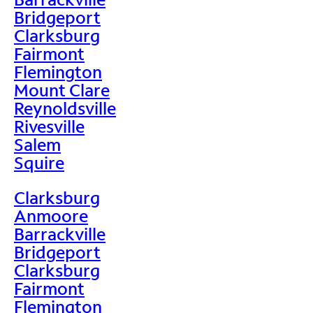
Bridgeport
Clarksburg
Fairmont
Flemington
Mount Clare
Reynoldsville
Rivesville
Salem
Squire
Clarksburg
Anmoore
Barrackville
Bridgeport
Clarksburg
Fairmont
Flemington