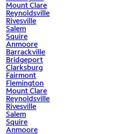
Mount Clare
Reynoldsville
Rivesville
Salem
Squire
Anmoore
Barrackville
Bridgeport
Clarksburg
Fairmont
Flemington
Mount Clare
Reynoldsville
Rivesville
Salem
Squire
Anmoore