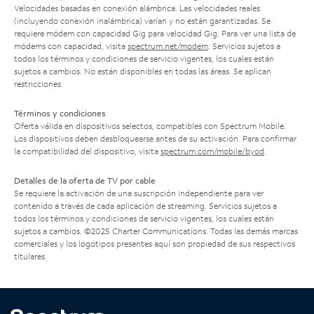
Velocidades basadas en conexión alámbrica. Las velocidades reales
(incluyendo conexión inalámbrica) varían y no están garantizadas. Se
requiere módem con capacidad Gig para velocidad Gig. Para ver una lista de
módems con capacidad, visita
spectrum.net/modem
. Servicios sujetos a
todos los términos y condiciones de servicio vigentes, los cuales están
sujetos a cambios. No están disponibles en todas las áreas. Se aplican
restricciones.
Términos y condiciones
Oferta válida en dispositivos selectos, compatibles con Spectrum Mobile.
Los dispositivos deben desbloquearse antes de su activación. Para confirmar
la compatibilidad del dispositivo, visita
spectrum.com/mobile/byod
.
Detalles de la oferta de TV por cable
Se requiere la activación de una suscripción independiente para ver
contenido a través de cada aplicación de streaming. Servicios sujetos a
todos los términos y condiciones de servicio vigentes, los cuales están
sujetos a cambios. ©2025 Charter Communications. Todas las demás marcas
comerciales y los logotipos presentes aquí son propiedad de sus respectivos
titulares.