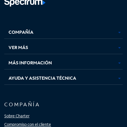
Facebook,
Instagram,
Youtube,
X,
se
se
se
se
COMPAÑÍA
abre
abre
abre
abre
en
en
en
en
una
una
una
una
VER MÁS
pestaña
pestaña
pestaña
pestaña
nueva
nueva
nueva
nueva
MÁS INFORMACIÓN
AYUDA Y ASISTENCIA TÉCNICA
COMPAÑÍA
Sobre Charter
Compromiso con el cliente