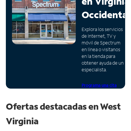
en
Virginia
Administrar
Occidental
cuenta
Encuentra
Explora los servicios
una
de Internet, TV y
tienda
móvil de Spectrum
en línea o visítanos
en la tienda para
obtener ayuda de un
especialista.
Programa una cita
Ofertas destacadas en
West
Virginia