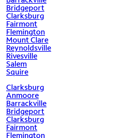
Bridgeport
Clarksburg
Fairmont
Flemington
Mount Clare
Reynoldsville
Rivesville
Salem
Squire
Clarksburg
Anmoore
Barrackville
Bridgeport
Clarksburg
Fairmont
Flemington