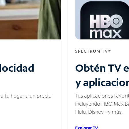
SPECTRUM TV®
elocidad
Obtén TV e
y aplicacio
ra tu hogar a un precio
Tus aplicaciones favori
incluyendo HBO Max Ba
Hulu, Disney+ y más.
Explorar TV