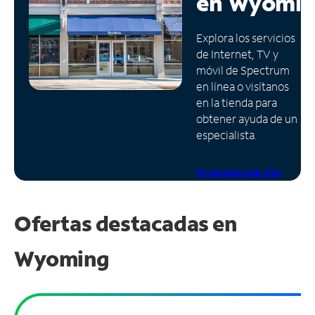
en
Wyomin
Administrar
Explora los servicios
cuenta
de Internet, TV y
Encuentra
móvil de Spectrum
una
en línea o visítanos
tienda
en la tienda para
obtener ayuda de un
especialista.
Programa una cita
Ofertas destacadas en
Wyoming