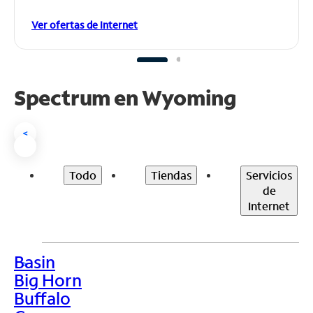
Ver ofertas de Internet
Spectrum en
Wyoming
<
Todo
Tiendas
Servicios
de
Internet
Basin
>
Big Horn
Buffalo