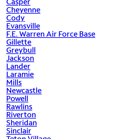
Casper
Cheyenne
Cody
Evansville
F.E. Warren Air Force Base
Gillette
Greybull
Jackson
Lander
Laramie
Mills
Newcastle
Powell
Rawlins
Riverton
Sheridan
Sinclair
Teton Village