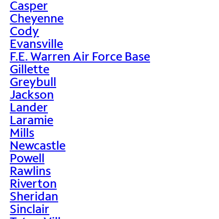
Casper
Cheyenne
Cody
Evansville
F.E. Warren Air Force Base
Gillette
Greybull
Jackson
Lander
Laramie
Mills
Newcastle
Powell
Rawlins
Riverton
Sheridan
Sinclair