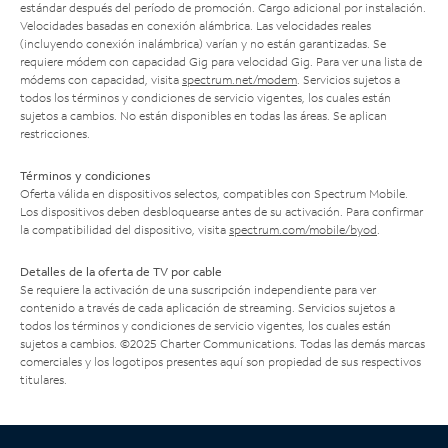
estándar después del período de promoción. Cargo adicional por instalación.
Velocidades basadas en conexión alámbrica. Las velocidades reales
(incluyendo conexión inalámbrica) varían y no están garantizadas. Se
requiere módem con capacidad Gig para velocidad Gig. Para ver una lista de
módems con capacidad, visita
spectrum.net/modem
. Servicios sujetos a
todos los términos y condiciones de servicio vigentes, los cuales están
sujetos a cambios. No están disponibles en todas las áreas. Se aplican
restricciones.
Términos y condiciones
Oferta válida en dispositivos selectos, compatibles con Spectrum Mobile.
Los dispositivos deben desbloquearse antes de su activación. Para confirmar
la compatibilidad del dispositivo, visita
spectrum.com/mobile/byod
.
Detalles de la oferta de TV por cable
Se requiere la activación de una suscripción independiente para ver
contenido a través de cada aplicación de streaming. Servicios sujetos a
todos los términos y condiciones de servicio vigentes, los cuales están
sujetos a cambios. ©2025 Charter Communications. Todas las demás marcas
comerciales y los logotipos presentes aquí son propiedad de sus respectivos
titulares.