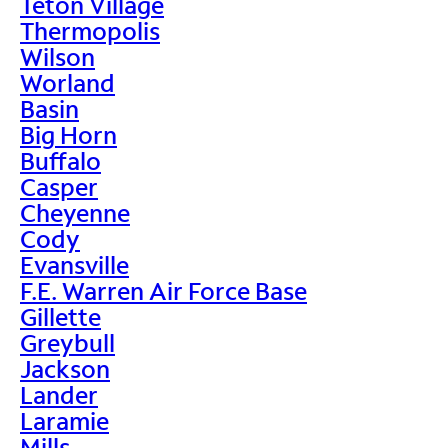
Teton Village
Thermopolis
Wilson
Worland
Basin
Big Horn
Buffalo
Casper
Cheyenne
Cody
Evansville
F.E. Warren Air Force Base
Gillette
Greybull
Jackson
Lander
Laramie
Mills