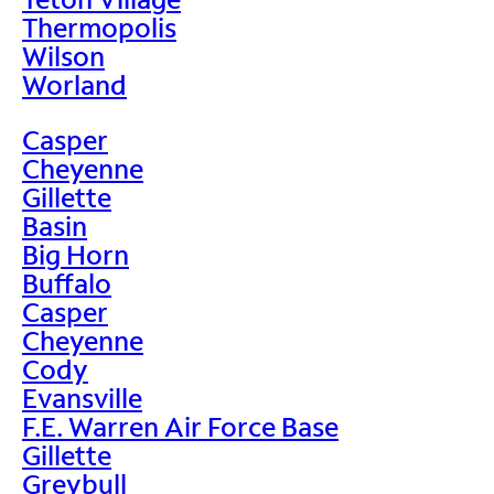
Thermopolis
Wilson
Worland
Casper
Cheyenne
Gillette
Basin
Big Horn
Buffalo
Casper
Cheyenne
Cody
Evansville
F.E. Warren Air Force Base
Gillette
Greybull