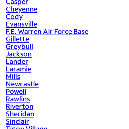
Casper
Cheyenne
Cody
Evansville
F.E. Warren Air Force Base
Gillette
Greybull
Jackson
Lander
Laramie
Mills
Newcastle
Powell
Rawlins
Riverton
Sheridan
Sinclair
Teton Village