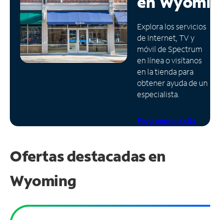
en
Wyomin
Administrar
Explora los servicios
cuenta
de Internet, TV y
Encuentra
móvil de Spectrum
una
en línea o visítanos
tienda
en la tienda para
obtener ayuda de un
especialista.
Programa una cita
Ofertas destacadas en
Wyoming