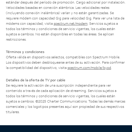
estándar después del período de promoción. Cargo adicional por instalación.
Velocidades basadas en conexión alámbrica. Las velocidades reales
(incluyendo conexión inalámbrica) varían y no están garantizadas. Se
requiere módem con capacidad Gig para velocidad Gig. Para ver una lista de
módems con capacidad, visita
spectrum.net/modem
. Servicios sujetos a
todos los términos y condiciones de servicio vigentes, los cuales están
sujetos a cambios. No están disponibles en todas las áreas. Se aplican
restricciones.
Términos y condiciones
Oferta válida en dispositivos selectos, compatibles con Spectrum Mobile.
Los dispositivos deben desbloquearse antes de su activación. Para confirmar
la compatibilidad del dispositivo, visita
spectrum.com/mobile/byod
.
Detalles de la oferta de TV por cable
Se requiere la activación de una suscripción independiente para ver
contenido a través de cada aplicación de streaming. Servicios sujetos a
todos los términos y condiciones de servicio vigentes, los cuales están
sujetos a cambios. ©2025 Charter Communications. Todas las demás marcas
comerciales y los logotipos presentes aquí son propiedad de sus respectivos
titulares.