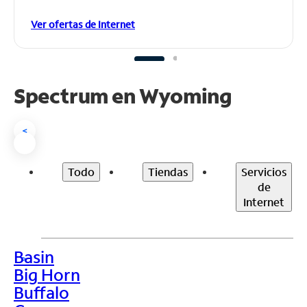
Ver ofertas de Internet
Spectrum en
Wyoming
<
Todo
Tiendas
Servicios
de
Internet
Basin
>
Big Horn
Buffalo