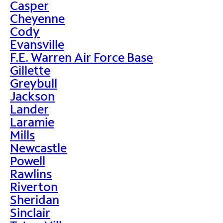
Casper
Cheyenne
Cody
Evansville
F.E. Warren Air Force Base
Gillette
Greybull
Jackson
Lander
Laramie
Mills
Newcastle
Powell
Rawlins
Riverton
Sheridan
Sinclair