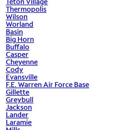
Teton Village
Thermopolis
Wilson
Worland
Basin
Big Horn
Buffalo
Casper
Cheyenne
Cody
Evansville
F.E. Warren Air Force Base
Gillette
Greybull
Jackson
Lander
Laramie
Mills