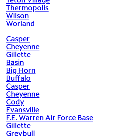
Thermopolis
Wilson
Worland
Casper
Cheyenne
Gillette
Basin
Big Horn
Buffalo
Casper
Cheyenne
Cody
Evansville
F.E. Warren Air Force Base
Gillette
Greybull