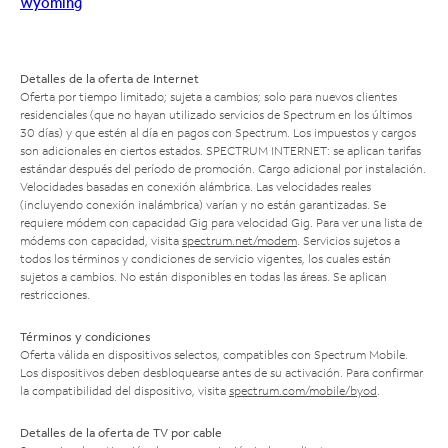
Wyoming
Detalles de la oferta de Internet
Oferta por tiempo limitado; sujeta a cambios; solo para nuevos clientes
residenciales (que no hayan utilizado servicios de Spectrum en los últimos
30 días) y que estén al día en pagos con Spectrum. Los impuestos y cargos
son adicionales en ciertos estados. SPECTRUM INTERNET: se aplican tarifas
estándar después del período de promoción. Cargo adicional por instalación.
Velocidades basadas en conexión alámbrica. Las velocidades reales
(incluyendo conexión inalámbrica) varían y no están garantizadas. Se
requiere módem con capacidad Gig para velocidad Gig. Para ver una lista de
módems con capacidad, visita
spectrum.net/modem
. Servicios sujetos a
todos los términos y condiciones de servicio vigentes, los cuales están
sujetos a cambios. No están disponibles en todas las áreas. Se aplican
restricciones.
Términos y condiciones
Oferta válida en dispositivos selectos, compatibles con Spectrum Mobile.
Los dispositivos deben desbloquearse antes de su activación. Para confirmar
la compatibilidad del dispositivo, visita
spectrum.com/mobile/byod
.
Detalles de la oferta de TV por cable