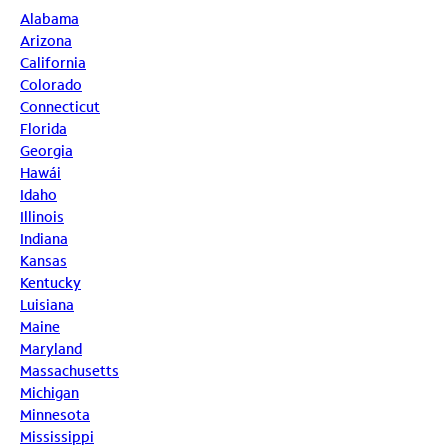
Alabama
Arizona
California
Colorado
Connecticut
Florida
Georgia
Hawái
Idaho
Illinois
Indiana
Kansas
Kentucky
Luisiana
Maine
Maryland
Massachusetts
Michigan
Minnesota
Mississippi