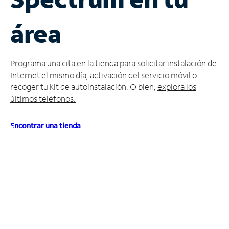
Administrar
área
cuenta
Encuentra
una
Programa una cita en la tienda para solicitar instalación de
tienda
Internet el mismo día, activación del servicio móvil o
recoger tu kit de autoinstalación. O bien,
explora los
últimos teléfonos.
Encontrar una tienda