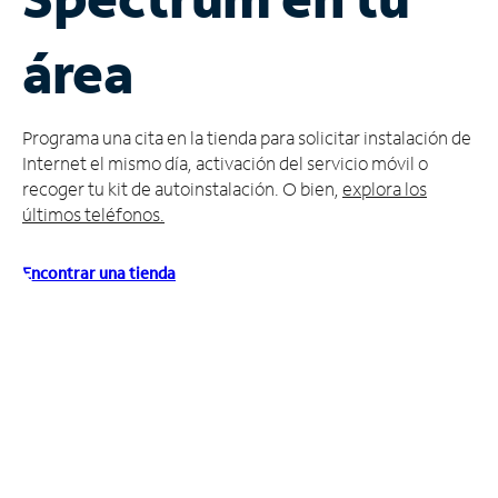
Administrar
área
cuenta
Encuentra
una
Programa una cita en la tienda para solicitar instalación de
tienda
Internet el mismo día, activación del servicio móvil o
recoger tu kit de autoinstalación. O bien,
explora los
últimos teléfonos.
Encontrar una tienda