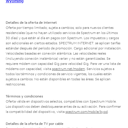
Wyoming
Detalles de la oferta de Internet
Oferta por tiempo limitado; sujeta a cambios; solo para nuevos clientes
residenciales (que no hayan utilizado servicios de Spectrum en los últimos
30 días) y que estén al día en pagos con Spectrum. Los impuestos y cargos
son adicionales en ciertos estados. SPECTRUM INTERNET: se aplican tarifas
estándar después del período de promoción. Cargo adicional por instalación.
Velocidades basadas en conexión alámbrica. Las velocidades reales
(incluyendo conexión inalámbrica) varían y no están garantizadas. Se
requiere módem con capacidad Gig para velocidad Gig. Para ver una lista de
módems con capacidad, visita
spectrum.net/modem
. Servicios sujetos a
todos los términos y condiciones de servicio vigentes, los cuales están
sujetos a cambios. No están disponibles en todas las áreas. Se aplican
restricciones.
Términos y condiciones
Oferta válida en dispositivos selectos, compatibles con Spectrum Mobile.
Los dispositivos deben desbloquearse antes de su activación. Para confirmar
la compatibilidad del dispositivo, visita
spectrum.com/mobile/byod
.
Detalles de la oferta de TV por cable