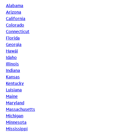
Alabama
Arizona
California
Colorado
Connecticut
Florida
Georgia
Hawái
Idaho
Illinois
Indiana
Kansas
Kentucky
Luisiana
Maine
Maryland
Massachusetts
Michigan
Minnesota
Mississippi