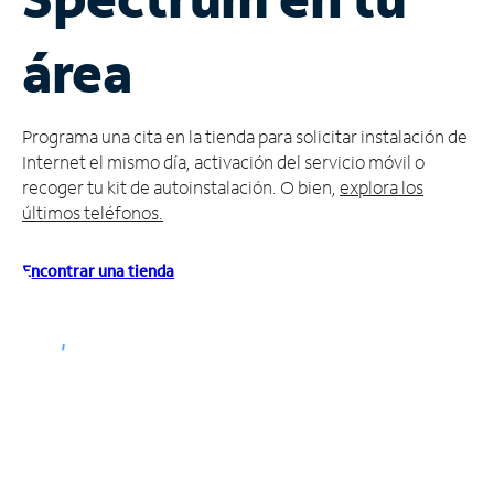
Administrar
área
cuenta
Encuentra
una
Programa una cita en la tienda para solicitar instalación de
tienda
Internet el mismo día, activación del servicio móvil o
recoger tu kit de autoinstalación. O bien,
explora los
últimos teléfonos.
Encontrar una tienda