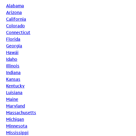
Alabama
Arizona
California
Colorado
Connecticut
Florida
Georgia
Hawái
Idaho
Illinois
Indiana
Kansas
Kentucky
Luisiana
Maine
Maryland
Massachusetts
Michigan
Minnesota
Mississippi