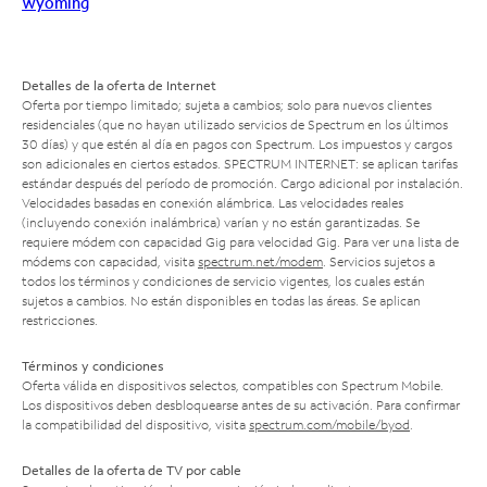
Wyoming
Detalles de la oferta de Internet
Oferta por tiempo limitado; sujeta a cambios; solo para nuevos clientes
residenciales (que no hayan utilizado servicios de Spectrum en los últimos
30 días) y que estén al día en pagos con Spectrum. Los impuestos y cargos
son adicionales en ciertos estados. SPECTRUM INTERNET: se aplican tarifas
estándar después del período de promoción. Cargo adicional por instalación.
Velocidades basadas en conexión alámbrica. Las velocidades reales
(incluyendo conexión inalámbrica) varían y no están garantizadas. Se
requiere módem con capacidad Gig para velocidad Gig. Para ver una lista de
módems con capacidad, visita
spectrum.net/modem
. Servicios sujetos a
todos los términos y condiciones de servicio vigentes, los cuales están
sujetos a cambios. No están disponibles en todas las áreas. Se aplican
restricciones.
Términos y condiciones
Oferta válida en dispositivos selectos, compatibles con Spectrum Mobile.
Los dispositivos deben desbloquearse antes de su activación. Para confirmar
la compatibilidad del dispositivo, visita
spectrum.com/mobile/byod
.
Detalles de la oferta de TV por cable