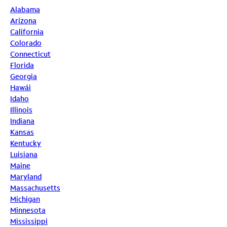
Alabama
Arizona
California
Colorado
Connecticut
Florida
Georgia
Hawái
Idaho
Illinois
Indiana
Kansas
Kentucky
Luisiana
Maine
Maryland
Massachusetts
Michigan
Minnesota
Mississippi