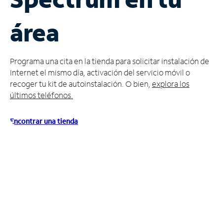
Administrar
área
cuenta
Encuentra
una
Programa una cita en la tienda para solicitar instalación de
tienda
Internet el mismo día, activación del servicio móvil o
recoger tu kit de autoinstalación. O bien,
explora los
últimos teléfonos.
Encontrar una tienda