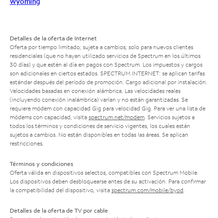
Wyoming
Detalles de la oferta de Internet
Oferta por tiempo limitado; sujeta a cambios; solo para nuevos clientes
residenciales (que no hayan utilizado servicios de Spectrum en los últimos
30 días) y que estén al día en pagos con Spectrum. Los impuestos y cargos
son adicionales en ciertos estados. SPECTRUM INTERNET: se aplican tarifas
estándar después del período de promoción. Cargo adicional por instalación.
Velocidades basadas en conexión alámbrica. Las velocidades reales
(incluyendo conexión inalámbrica) varían y no están garantizadas. Se
requiere módem con capacidad Gig para velocidad Gig. Para ver una lista de
módems con capacidad, visita
spectrum.net/modem
. Servicios sujetos a
todos los términos y condiciones de servicio vigentes, los cuales están
sujetos a cambios. No están disponibles en todas las áreas. Se aplican
restricciones.
Términos y condiciones
Oferta válida en dispositivos selectos, compatibles con Spectrum Mobile.
Los dispositivos deben desbloquearse antes de su activación. Para confirmar
la compatibilidad del dispositivo, visita
spectrum.com/mobile/byod
.
Detalles de la oferta de TV por cable